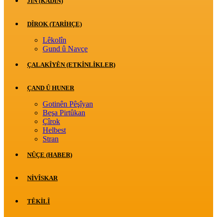
JİN (KADIN)
DÎROK (TARİHÇE)
Lêkolîn
Gund û Navçe
ÇALAKÎYÊN (ETKINLIKLER)
ÇAND Û HUNER
Gotinên Pêşîyan
Beşa Pirtûkan
Çîrok
Helbest
Stran
NÛÇE (HABER)
NIVÎSKAR
TÊKILÎ