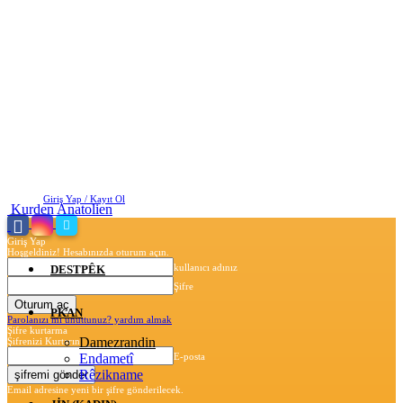
Cuma, Ağustos 7, 2026
Giriş Yap / Kayıt Ol
Kurden Anatolien
Giriş Yap
Hoşgeldiniz! Hesabınızda oturum açın.
kullanıcı adınız
DESTPÊK
Şifre
PKAN
Parolanızı mı unuttunuz? yardım almak
Şifre kurtarma
Damezrandin
Şifrenizi Kurtarın
Endametî
E-posta
Rêzikname
Email adresine yeni bir şifre gönderilecek.