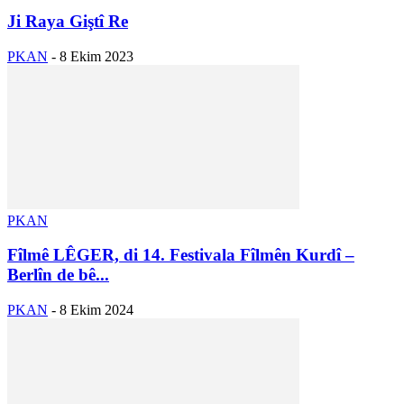
Ji Raya Giştî Re
PKAN
-
8 Ekim 2023
PKAN
Fîlmê LÊGER, di 14. Festivala Fîlmên Kurdî –
Berlîn de bê...
PKAN
-
8 Ekim 2024