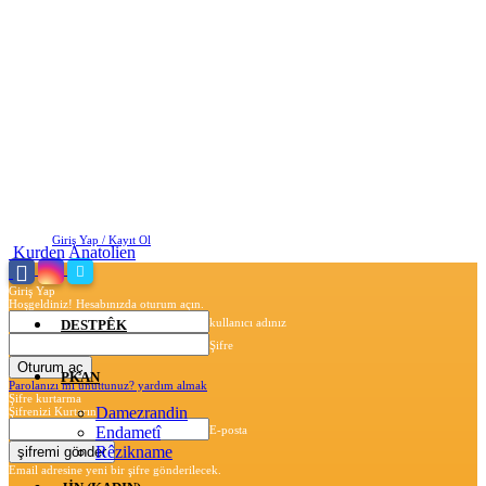
Pazar, Ağustos 9, 2026
Giriş Yap / Kayıt Ol
Kurden Anatolien
Giriş Yap
Hoşgeldiniz! Hesabınızda oturum açın.
kullanıcı adınız
DESTPÊK
Şifre
PKAN
Parolanızı mı unuttunuz? yardım almak
Şifre kurtarma
Damezrandin
Şifrenizi Kurtarın
Endametî
E-posta
Rêzikname
Email adresine yeni bir şifre gönderilecek.