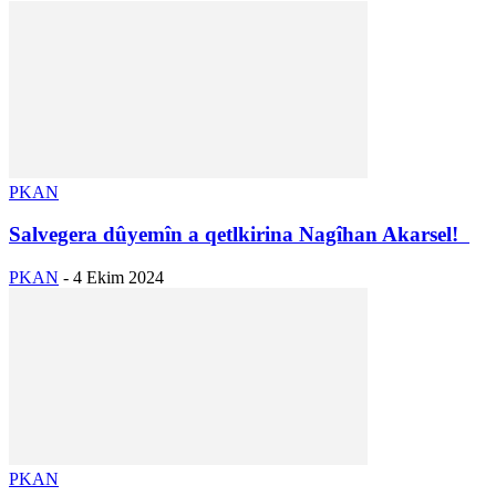
PKAN
Salvegera dûyemîn a qetlkirina Nagîhan Akarsel!
PKAN
-
4 Ekim 2024
PKAN