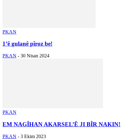
PKAN
1’ê gulanê pîroz be!
PKAN
-
30 Nisan 2024
PKAN
EM NAGÎHAN AKARSEL’Ê JI BÎR NAKIN!
PKAN
-
3 Ekim 2023