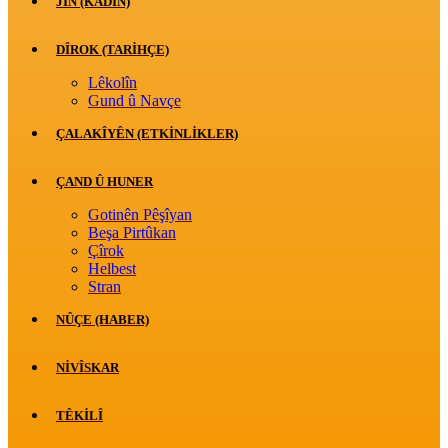
JİN (KADIN)
DÎROK (TARİHÇE)
Lêkolîn
Gund û Navçe
ÇALAKÎYÊN (ETKINLIKLER)
ÇAND Û HUNER
Gotinên Pêşîyan
Beşa Pirtûkan
Çîrok
Helbest
Stran
NÛÇE (HABER)
NIVÎSKAR
TÊKILÎ