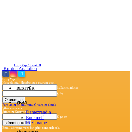
Cuma, Ağustos 7, 2026
Giriş Yap / Kayıt Ol
Kurden Anatolien
Giriş Yap
Hoşgeldiniz! Hesabınızda oturum açın.
kullanıcı adınız
DESTPÊK
Şifre
PKAN
Parolanızı mı unuttunuz? yardım almak
Şifre kurtarma
Damezrandin
Şifrenizi Kurtarın
Endametî
E-posta
Rêzikname
Email adresine yeni bir şifre gönderilecek.