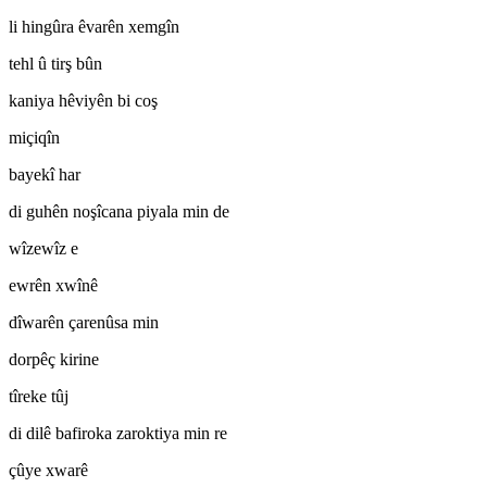
li hingûra êvarên xemgîn
tehl û tirş bûn
kaniya hêviyên bi coş
miçiqîn
bayekî har
di guhên noşîcana piyala min de
wîzewîz e
ewrên xwînê
dîwarên çarenûsa min
dorpêç kirine
tîreke tûj
di dilê bafiroka zaroktiya min re
çûye xwarê