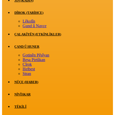
JİN (KADIN)
DÎROK (TARİHÇE)
Lêkolîn
Gund û Navçe
ÇALAKÎYÊN (ETKINLIKLER)
ÇAND Û HUNER
Gotinên Pêşîyan
Beşa Pirtûkan
Çîrok
Helbest
Stran
NÛÇE (HABER)
NIVÎSKAR
TÊKILÎ