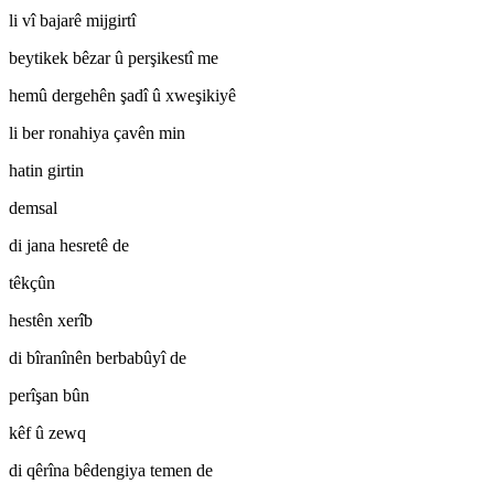
li vî bajarê mijgirtî
beytikek bêzar û perşikestî me
hemû dergehên şadî û xweşikiyê
li ber ronahiya çavên min
hatin girtin
demsal
di jana hesretê de
têkçûn
hestên xerîb
di bîranînên berbabûyî de
perîşan bûn
kêf û zewq
di qêrîna bêdengiya temen de