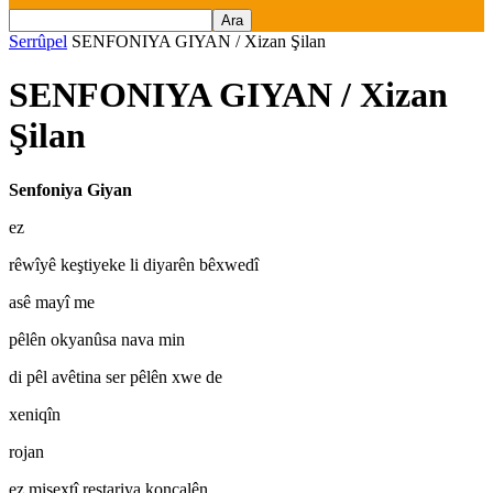
Serrûpel
SENFONIYA GIYAN / Xizan Şilan
SENFONIYA GIYAN / Xizan
Şilan
Senfoniya Giyan
ez
rêwîyê keştiyeke li diyarên bêxwedî
asê mayî me
pêlên okyanûsa nava min
di pêl avêtina ser pêlên xwe de
xeniqîn
rojan
ez mişextî reştariya konçalên