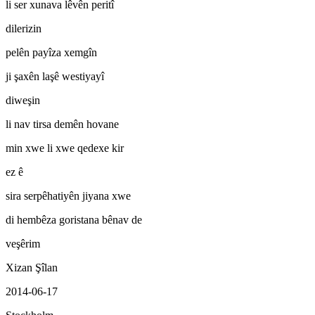
li ser xunava lêvên peritî
dilerizin
pelên payîza xemgîn
ji şaxên laşê westiyayî
diweşin
li nav tirsa demên hovane
min xwe li xwe qedexe kir
ez ê
sira serpêhatiyên jiyana xwe
di hembêza goristana bênav de
veşêrim
Xizan Şîlan
2014-06-17