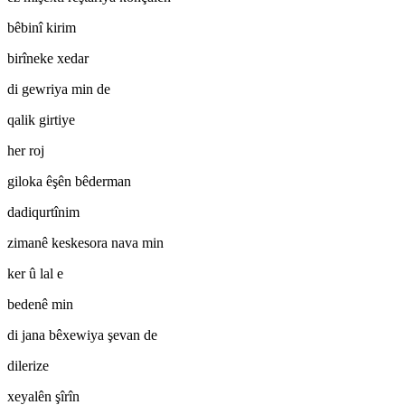
bêbinî kirim
birîneke xedar
di gewriya min de
qalik girtiye
her roj
giloka êşên bêderman
dadiqurtînim
zimanê keskesora nava min
ker û lal e
bedenê min
di jana bêxewiya şevan de
dilerize
xeyalên şîrîn