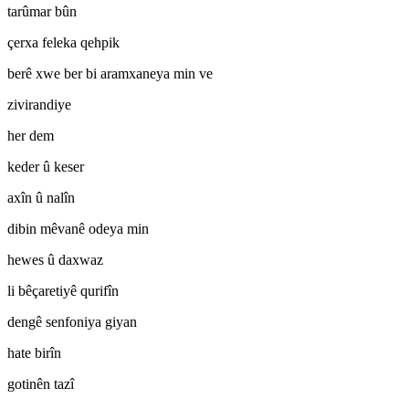
tarûmar bûn
çerxa feleka qehpik
berê xwe ber bi aramxaneya min ve
zivirandiye
her dem
keder û keser
axîn û nalîn
dibin mêvanê odeya min
hewes û daxwaz
li bêçaretiyê qurifîn
dengê senfoniya giyan
hate birîn
gotinên tazî