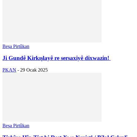
Beşa Pirtûkan
Ji Gundê Kirkışlayê re sersaxiyê dixwazin!
PKAN
-
29 Ocak 2025
Beşa Pirtûkan