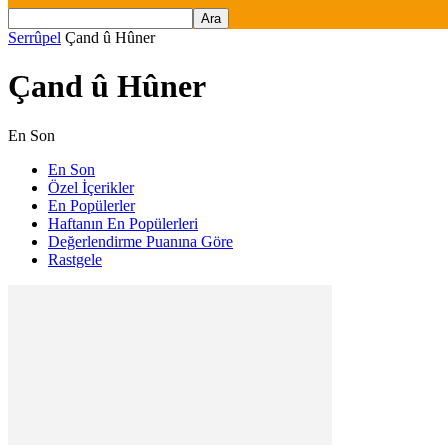
Serrûpel
Çand û Hûner
Çand û Hûner
En Son
En Son
Özel İçerikler
En Popülerler
Haftanın En Popülerleri
Değerlendirme Puanına Göre
Rastgele