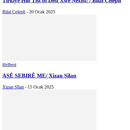
Tirkîye Hîn Tişt bi Dest Xwe Nexist! / Bilal Celepli
Bilal Celepli
-
20 Ocak 2025
Helbest
AŞÊ SEBIRÊ ME/ Xizan Şîlan
Xizan Şîlan
-
15 Ocak 2025