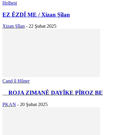
Helbest
EZ ÊZDÎ ME / Xizan Şîlan
Xizan Şîlan
-
22 Şubat 2025
Çand û Hûner
ROJA ZIMANÊ DAYÎKE PÎROZ BE
PKAN
-
20 Şubat 2025