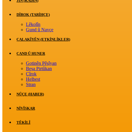
JİN (KADIN)
DÎROK (TARİHÇE)
Lêkolîn
Gund û Navçe
ÇALAKÎYÊN (ETKINLIKLER)
ÇAND Û HUNER
Gotinên Pêşîyan
Beşa Pirtûkan
Çîrok
Helbest
Stran
NÛÇE (HABER)
NIVÎSKAR
TÊKILÎ