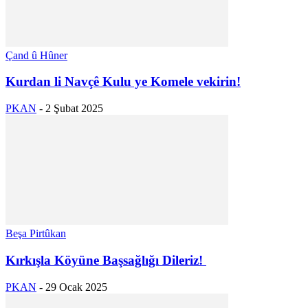
Çand û Hûner
Kurdan li Navçê Kulu ye Komele vekirin!
PKAN
-
2 Şubat 2025
Beşa Pirtûkan
Kırkışla Köyüne Başsağlığı Dileriz!
PKAN
-
29 Ocak 2025