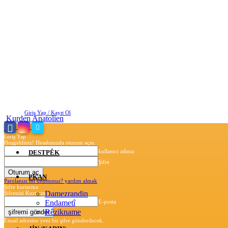
Perşembe, Ağustos 6, 2026
Giriş Yap / Kayıt Ol
Kurden Anatolien
Giriş Yap
Hoşgeldiniz! Hesabınızda oturum açın.
kullanıcı adınız
DESTPÊK
Şifre
PKAN
Parolanızı mı unuttunuz? yardım almak
Şifre kurtarma
Damezrandin
Şifrenizi Kurtarın
Endametî
E-posta
Rêzikname
Email adresine yeni bir şifre gönderilecek.