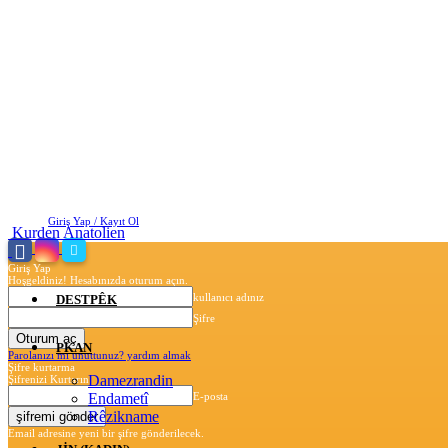
Cumartesi, Ağustos 8, 2026
Giriş Yap / Kayıt Ol
Kurden Anatolien
Giriş Yap
Hoşgeldiniz! Hesabınızda oturum açın.
kullanıcı adınız
DESTPÊK
Şifre
PKAN
Parolanızı mı unuttunuz? yardım almak
Şifre kurtarma
Damezrandin
Şifrenizi Kurtarın
Endametî
E-posta
Rêzikname
Email adresine yeni bir şifre gönderilecek.