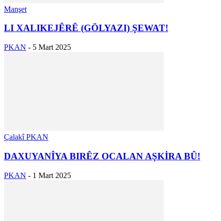
Manşet
LI XALIKEJÊRÊ (GÖLYAZI) ŞEWAT!
PKAN
-
5 Mart 2025
Çalakî PKAN
DAXUYANÎYA BIRÊZ OCALAN AŞKİRA BÛ!
PKAN
-
1 Mart 2025