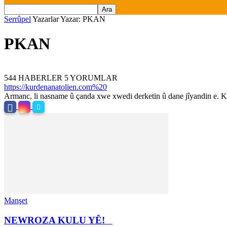
Serrûpel
Yazarlar
Yazar: PKAN
PKAN
544 HABERLER
5 YORUMLAR
https://kurdenanatolien.com%20
Armanc, li nasname û çanda xwe xwedi derketin û dane jîyandin e. Ku
Manşet
NEWROZA KULU YÊ!