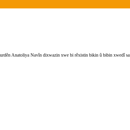
rdên Anatoliya Navîn dixwazin xwe bi rêxistin bikin û bibin xwedî sa