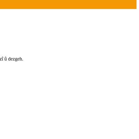
zî û dezgeh.