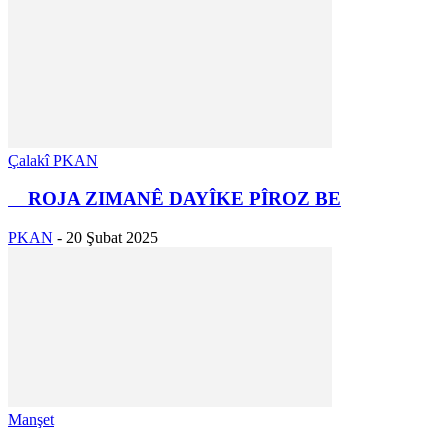
Çalakî PKAN
ROJA ZIMANÊ DAYÎKE PÎROZ BE
PKAN
-
20 Şubat 2025
Manşet