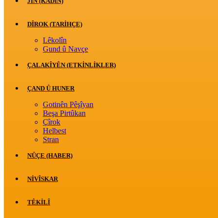
JİN (KADIN)
DÎROK (TARİHÇE)
Lêkolîn
Gund û Navçe
ÇALAKÎYÊN (ETKINLIKLER)
ÇAND Û HUNER
Gotinên Pêşîyan
Beşa Pirtûkan
Çîrok
Helbest
Stran
NÛÇE (HABER)
NIVÎSKAR
TÊKILÎ