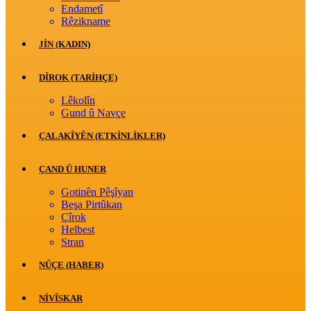
Endametî
Rêzikname
JİN (KADIN)
DÎROK (TARİHÇE)
Lêkolîn
Gund û Navçe
ÇALAKÎYÊN (ETKINLIKLER)
ÇAND Û HUNER
Gotinên Pêşîyan
Beşa Pirtûkan
Çîrok
Helbest
Stran
NÛÇE (HABER)
NIVÎSKAR