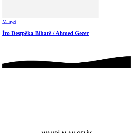
Manşet
Îro Destpêka Biharê / Ahmed Gezer