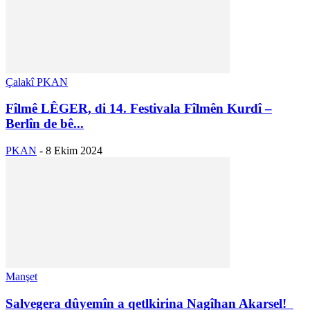
Çalakî PKAN
Fîlmê LÊGER, di 14. Festivala Fîlmên Kurdî –
Berlîn de bê...
PKAN
-
8 Ekim 2024
Manşet
Salvegera dûyemîn a qetlkirina Nagîhan Akarsel!