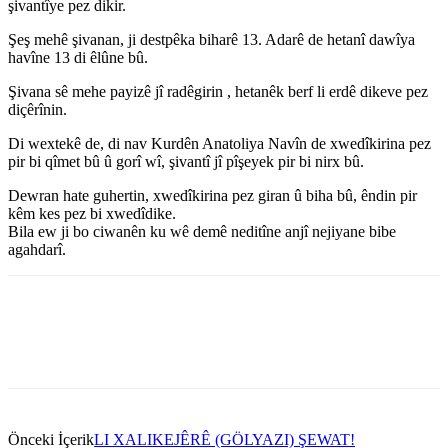
şivantîye pez dikir.
Şeş mehê şivanan, ji destpêka biharê 13. Adarê de hetanî dawîya
havîne 13 di êlûne bû.
Şivana sê mehe payizê jî radêgirin , hetanêk berf li erdê dikeve pez
diçêrînin.
Di wextekê de, di nav Kurdên Anatoliya Navîn de xwedîkirina pez
pir bi qîmet bû û gorî wî, şivantî jî pîşeyek pir bi nirx bû.
Dewran hate guhertin, xwedîkirina pez giran û biha bû, êndin pir
kêm kes pez bi xwedîdike.
Bila ew ji bo ciwanên ku wê demê neditîne anjî nejiyane bibe
agahdarî.
Önceki İçerik
LI XALIKEJÊRÊ (GÖLYAZI) ŞEWAT!