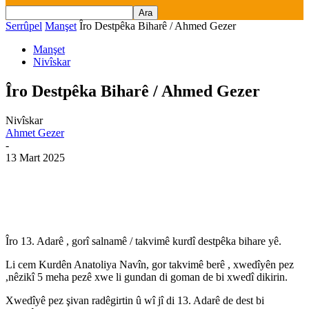
Serrûpel
Manşet
Îro Destpêka Biharê / Ahmed Gezer
Manşet
Nivîskar
Îro Destpêka Biharê / Ahmed Gezer
Nivîskar
Ahmet Gezer
-
13 Mart 2025
Îro 13. Adarê , gorî salnamê / takvimê kurdî destpêka bihare yê.
Li cem Kurdên Anatoliya Navîn, gor takvimê berê , xwedîyên pez
,nêzikî 5 meha pezê xwe li gundan di goman de bi xwedî dikirin.
Xwedîyê pez şivan radêgirtin û wî jî di 13. Adarê de dest bi