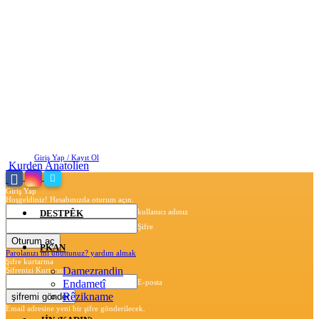
Perşembe, Ağustos 6, 2026
Giriş Yap / Kayıt Ol
Kurden Anatolien
Giriş Yap
Hoşgeldiniz! Hesabınızda oturum açın.
kullanıcı adınız
DESTPÊK
Şifre
PKAN
Parolanızı mı unuttunuz? yardım almak
Şifre kurtarma
Damezrandin
Şifrenizi Kurtarın
Endametî
E-posta
Rêzikname
Email adresine yeni bir şifre gönderilecek.