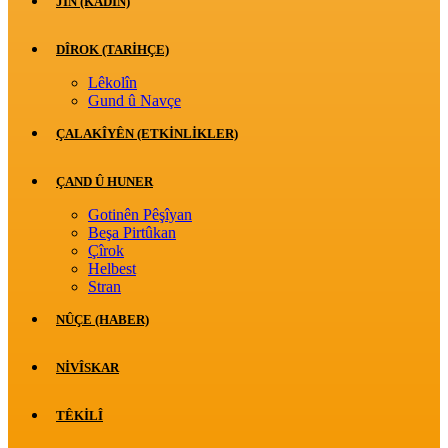
JİN (KADIN)
DÎROK (TARİHÇE)
Lêkolîn
Gund û Navçe
ÇALAKÎYÊN (ETKINLIKLER)
ÇAND Û HUNER
Gotinên Pêşîyan
Beşa Pirtûkan
Çîrok
Helbest
Stran
NÛÇE (HABER)
NIVÎSKAR
TÊKILÎ