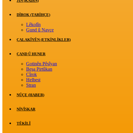
JİN (KADIN)
DÎROK (TARİHÇE)
Lêkolîn
Gund û Navçe
ÇALAKÎYÊN (ETKINLIKLER)
ÇAND Û HUNER
Gotinên Pêşîyan
Beşa Pirtûkan
Çîrok
Helbest
Stran
NÛÇE (HABER)
NIVÎSKAR
TÊKILÎ