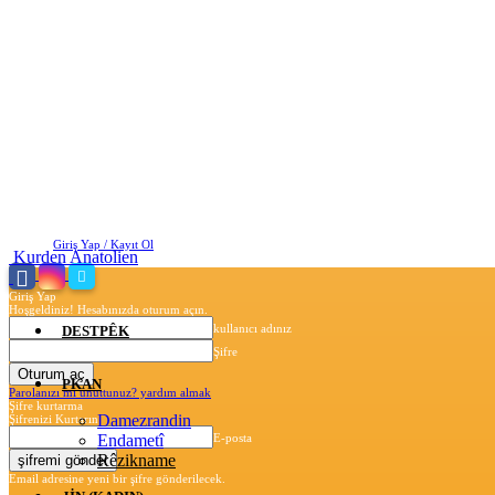
Pazar, Ağustos 9, 2026
Giriş Yap / Kayıt Ol
Kurden Anatolien
Giriş Yap
Hoşgeldiniz! Hesabınızda oturum açın.
kullanıcı adınız
DESTPÊK
Şifre
PKAN
Parolanızı mı unuttunuz? yardım almak
Şifre kurtarma
Damezrandin
Şifrenizi Kurtarın
Endametî
E-posta
Rêzikname
Email adresine yeni bir şifre gönderilecek.