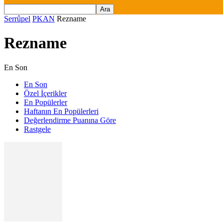
Serrûpel
PKAN
Rezname
Rezname
En Son
En Son
Özel İçerikler
En Popülerler
Haftanın En Popülerleri
Değerlendirme Puanına Göre
Rastgele