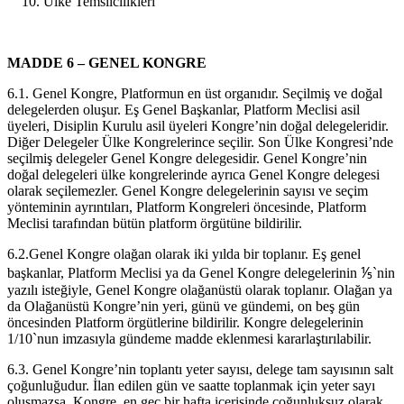
Ülke Temsilcilikleri
MADDE 6 – GENEL KONGRE
6.1. Genel Kongre, Platformun en üst organıdır. Seçilmiş ve doğal
delegelerden oluşur. Eş Genel Başkanlar, Platform Meclisi asil
üyeleri, Disiplin Kurulu asil üyeleri Kongre’nin doğal delegeleridir.
Diğer Delegeler Ülke Kongrelerince seçilir. Son Ülke Kongresi’nde
seçilmiş delegeler Genel Kongre delegesidir. Genel Kongre’nin
doğal delegeleri ülke kongrelerinde ayrıca Genel Kongre delegesi
olarak seçilemezler. Genel Kongre delegelerinin sayısı ve seçim
yönteminin ayrıntıları, Platform Kongreleri öncesinde, Platform
Meclisi tarafından bütün platform örgütüne bildirilir.
6.2.Genel Kongre olağan olarak iki yılda bir toplanır. Eş genel
başkanlar, Platform Meclisi ya da Genel Kongre delegelerinin ⅕`nin
yazılı isteğiyle, Genel Kongre olağanüstü olarak toplanır. Olağan ya
da Olağanüstü Kongre’nin yeri, günü ve gündemi, on beş gün
öncesinden Platform örgütlerine bildirilir. Kongre delegelerinin
1/10`nun imzasıyla gündeme madde eklenmesi kararlaştırılabilir.
6.3. Genel Kongre’nin toplantı yeter sayısı, delege tam sayısının salt
çoğunluğudur. İlan edilen gün ve saatte toplanmak için yeter sayı
oluşmazsa, Kongre, en geç bir hafta içerisinde çoğunluksuz olarak