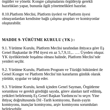
örgütler ve yönetir. Kongre çalışmalarını örgütleyip gerekli
hazırlıkları yapar, bununla ilgili yönetmelikleri hazırlar.
8.10.Platform Meclisi, Platform üyeleri ve Platform üyesi
olmayanlardan kendisine bağlı çalışma grupları ve komisyonlar
oluşturabilir.
MADDE 9- YÜRÜTME KURULU ( YK ) :
9.1. Yürütme Kurulu, Platform Meclisi tarafından ihtiyaca göre Eş
Genel Başkanlar ile PM üyesi en az 5,7,9,11,.. …. Üyeden oluşur.
YK üyeliklerinde boşalma olması halinde, Platform Meclisi’nde
yenileri seçilir.
9.2. Yürütme Kurulu, Platform Program ve Tüzüğü hükümleri ile
Genel Kongre ve Platform Meclisi’nin kararlarını günlük olarak
yürütür, uygular ve takip eder.
9.3. Yürütme Kurulu, kendi içinden Genel Sayman, Örgütleme
sorumlusu ve gerekli gördüğü sayıda, görev alanları tarif edilmiş,
yetkileri belirlenmiş Eş Genel Başkan Yardımcısı’nı seçer. Yine
ihtiyaç doğrultusunda Dil -Tarih komisyonu, Basin-yayin
komisyonu, inançlar komisyonu, arşiv komisyonu sorumluları
belirleyebilir.