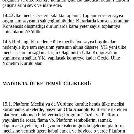
çalışmalarını sevk ve idare eder.
14.4.Ülke meclisi, yeterli sıklıkta toplanır. Toplanma yeter sayısı
organ tam sayısının salt çoğunluğudur. Kararlarda konsensüs aranır.
Konsensüs oluşmadığı durumlarda karar yeter sayısı toplantıya
katılanların 2/3’üdür.
14.5.Herhangi bir nedenle ülke meclis üye sayısı boşalmalar
nedeniyle üye tam sayısının yarısının altına düşerse, YK yeni ülke
meclis seçimini sağlamak için Olağanüstü Ülke Kongresi’nin
yapılmasını sağlar. YK, yapılacak kongreye kadar Geçici Ülke
Yönetim Kurulu atar.
MADDE 15- ÜLKE TEMSİLCİLİKLERİ:
15.1. Platform Meclisi ya da Yürütme kurulu; henüz ülke meclisi
kurulmamış ülkelerde, başvuran Orta Anadolu Kürtlerine ilk elden
platform hakkında bilgi vermek; Program, Tüzük ve Platform
yayınları ile rozet, flama vb. Platform sembollerini satmak,
dağıtmak, üyelik için başvuran kişilerin giriş belgelerini platform
meclisine vermek üzere kabul etmek ve böylece o yerde Platform