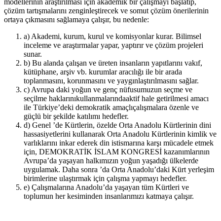
modellerinin araştırılması için akademik bir çalışmayı başlatıp,
çözüm tartışmalarını zenginleştirecek ve somut çözüm önerilerinin
ortaya çıkmasını sağlamaya çalışır, bu nedenle:
a) Akademi, kurum, kurul ve komisyonlar kurar. Bilimsel
inceleme ve araştırmalar yapar, yaptırır ve çözüm projeleri
sunar.
b) Bu alanda çalışan ve üreten insanların yapıtlarını vakıf,
kütüphane, arşiv vb. kurumlar aracılığı ile bir arada
toplanmasını, korunmasını ve yaygınlaştırılmasını sağlar.
c) Avrupa daki yoğun ve genç nüfusumuzun seçme ve
seçilme haklarınıkullanmalarındaaktif hale getirilmesi amacı
ile Türkiye’deki demokratik amaçlıçalışmalara özenle ve
güçlü bir şekilde katılımı hedefler.
d) Genel ’de Kürtlerin, özelde Orta Anadolu Kürtlerinin dini
hassasiyetlerini kullanarak Orta Anadolu Kürtlerinin kimlik ve
varlıklarını inkar ederek din istismarına karşı mücadele etmek
için, DEMOKRATİK İSLAM KONGRESİ kazanımlarının
Avrupa’da yaşayan halkımızın yoğun yaşadığı ülkelerde
uygulamak. Daha sonra ’da Orta Anadolu’daki Kürt yerleşim
birimlerine ulaştırmak için çalışma yapmayı hedefler.
e) Çalışmalarına Anadolu’da yaşayan tüm Kürtleri ve
toplumun her kesiminden insanlarımızı katmaya çalışır.