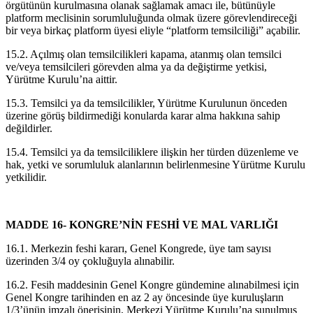
örgütünün kurulmasına olanak sağlamak amacı ile, bütünüyle
platform meclisinin sorumluluğunda olmak üzere görevlendireceği
bir veya birkaç platform üyesi eliyle “platform temsilciliği” açabilir.
15.2. Açılmış olan temsilcilikleri kapama, atanmış olan temsilci
ve/veya temsilcileri görevden alma ya da değiştirme yetkisi,
Yürütme Kurulu’na aittir.
15.3. Temsilci ya da temsilcilikler, Yürütme Kurulunun önceden
üzerine görüş bildirmediği konularda karar alma hakkına sahip
değildirler.
15.4. Temsilci ya da temsilciliklere ilişkin her türden düzenleme ve
hak, yetki ve sorumluluk alanlarının belirlenmesine Yürütme Kurulu
yetkilidir.
MADDE 16- KONGRE’NİN FESHİ
VE MAL VARLIĞI
16.1. Merkezin feshi kararı, Genel Kongrede, üye tam sayısı
üzerinden 3/4 oy çokluğuyla alınabilir.
16.2. Fesih maddesinin Genel Kongre gündemine alınabilmesi için
Genel Kongre tarihinden en az 2 ay öncesinde üye kuruluşların
1/3’ünün imzalı önerisinin, Merkezi Yürütme Kurulu’na sunulmuş