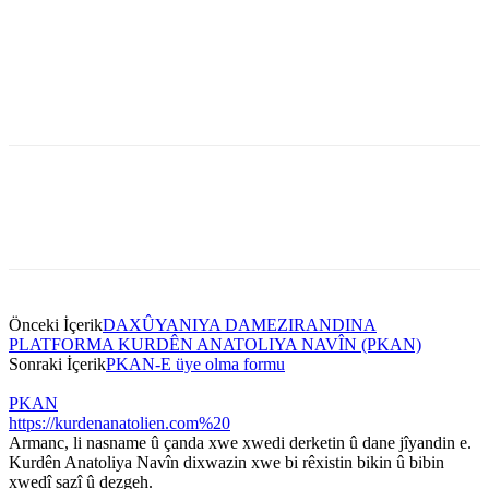
Önceki İçerik
DAXÛYANIYA DAMEZIRANDINA
PLATFORMA KURDÊN ANATOLIYA NAVÎN (PKAN)
Sonraki İçerik
PKAN-E üye olma formu
PKAN
https://kurdenanatolien.com%20
Armanc, li nasname û çanda xwe xwedi derketin û dane jîyandin e.
Kurdên Anatoliya Navîn dixwazin xwe bi rêxistin bikin û bibin
xwedî sazî û dezgeh.