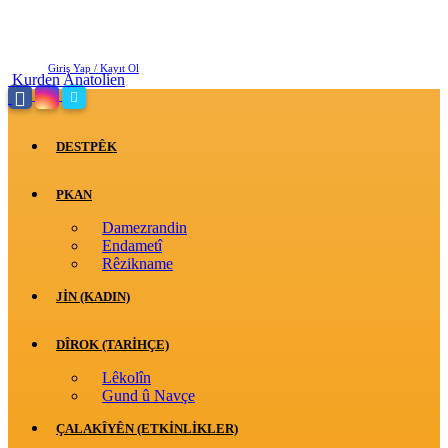
Cumartesi, Ağustos 8, 2026
Giriş Yap / Kayıt Ol
Kurden Anatolien
DESTPÊK
PKAN
Damezrandin
Endametî
Rêzikname
JİN (KADIN)
DÎROK (TARİHÇE)
Lêkolîn
Gund û Navçe
ÇALAKÎYÊN (ETKINLIKLER)