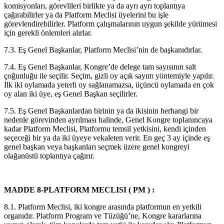
komisyonları, görevlileri birlikte ya da ayrı ayrı toplantıya
çağırabilirler ya da Platform Meclisi üyelerini bu işle
görevlendirebilirler. Platform çalışmalarının uygun şekilde yürümesi
için gerekli önlemleri alırlar.
7.3. Eş Genel Başkanlar, Platform Meclisi’nin de başkanıdırlar.
7.4. Eş Genel Başkanlar, Kongre’de delege tam sayısının salt
çoğunluğu ile seçilir. Seçim, gizli oy açık sayım yöntemiyle yapılır.
İlk iki oylamada yeterli oy sağlanamazsa, üçüncü oylamada en çok
oy alan iki üye, eş Genel Başkan seçilirler.
7.5. Eş Genel Başkanlardan birinin ya da ikisinin herhangi bir
nedenle görevinden ayrılması halinde, Genel Kongre toplanıncaya
kadar Platform Meclisi, Platformu temsil yetkisini, kendi içinden
seçeceği bir ya da iki üyeye vekaleten verir. En geç 3 ay içinde eş
genel başkan veya başkanları seçmek üzere genel kongreyi
olağanüstü toplantıya çağırır.
MADDE 8-PLATFORM MECLISI ( PM ) :
8.1. Platform Meclisi, iki kongre arasında platformun en yetkili
organıdır. Platform Program ve Tüzüğü’ne, Kongre kararlarına