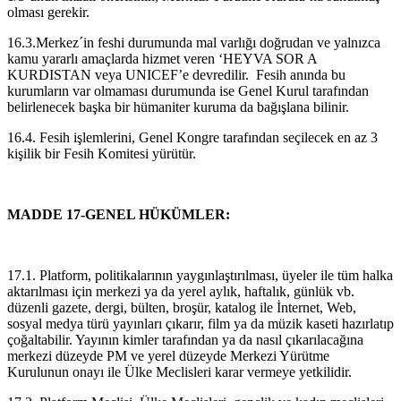
olması gerekir.
16.3.Merkez´in feshi durumunda mal varlığı doğrudan ve yalnızca
kamu yararlı amaçlarda hizmet veren ‘HEYVA SOR A
KURDISTAN veya UNICEF’e devredilir. Fesih anında bu
kurumların var olmaması durumunda ise Genel Kurul tarafından
belirlenecek başka bir hümaniter kuruma da bağışlana bilinir.
16.4. Fesih işlemlerini, Genel Kongre tarafından seçilecek en az 3
kişilik bir Fesih Komitesi yürütür.
MADDE 17-GENEL HÜKÜMLER:
17.1. Platform, politikalarının yaygınlaştırılması, üyeler ile tüm halka
aktarılması için merkezi ya da yerel aylık, haftalık, günlük vb.
düzenli gazete, dergi, bülten, broşür, katalog ile İnternet, Web,
sosyal medya türü yayınları çıkarır, film ya da müzik kaseti hazırlatıp
çoğaltabilir. Yayının kimler tarafından ya da nasıl çıkarılacağına
merkezi düzeyde PM ve yerel düzeyde Merkezi Yürütme
Kurulunun onayı ile Ülke Meclisleri karar vermeye yetkilidir.