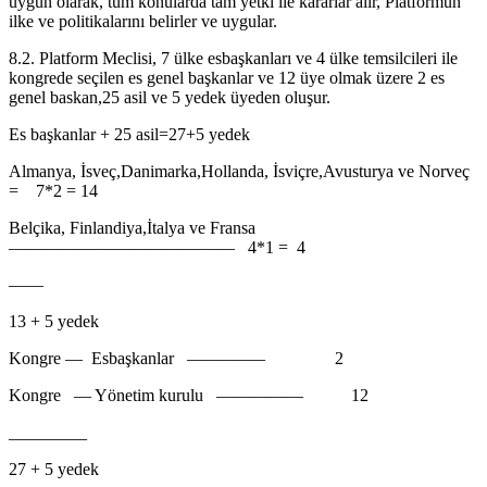
uygun olarak, tüm konularda tam yetki ile kararlar alır, Platformun
ilke ve politikalarını belirler ve uygular.
8.2. Platform Meclisi, 7 ülke esbaşkanları ve 4 ülke temsilcileri ile
kongrede seçilen es genel başkanlar ve 12 üye olmak üzere 2 es
genel baskan,25 asil ve 5 yedek üyeden oluşur.
Es başkanlar + 25 asil=27+5 yedek
Almanya, İsveç,Danimarka,Hollanda, İsviçre,Avusturya ve Norveç
= 7*2 = 14
Belçika, Finlandiya,İtalya ve Fransa
————————————— 4*1 = 4
——
13 + 5 yedek
Kongre — Esbaşkanlar ————– 2
Kongre — Yönetim kurulu ————— 12
_________
27 + 5 yedek