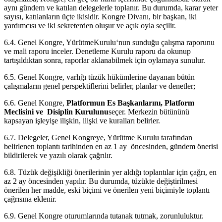
aynı gündem ve katılan delegelerle toplanır. Bu durumda, karar yeter
sayısı, katılanların üçte ikisidir. Kongre Divanı, bir başkan, iki
yardımcısı ve iki sekreterden oluşur ve açık oyla seçilir.
6.4. Genel Kongre, YürütmeKurulu‘nun sunduğu çalışma raporunu
ve mali raporu inceler. Denetleme Kurulu raporu da okunup
tartışıldıktan sonra, raporlar aklanabilmek için oylamaya sunulur.
6.5. Genel Kongre, varlığı tüzük hükümlerine dayanan bütün
çalışmaların genel perspektiflerini belirler, planlar ve denetler;
6.6. Genel Kongre,
Platformun Es Başkanlarını, Platform
Meclisini ve Disiplin Kurulunu
seçer. Merkezin bütününü
kapsayan işleyişe ilişkin, ilişki ve kuralları belirler.
6.7. Delegeler, Genel Kongreye, Yürütme Kurulu tarafından
belirlenen toplantı tarihinden en az 1 ay öncesinden, gündem önerisi
bildirilerek ve yazılı olarak çağrılır.
6.8. Tüzük değişikliği önerilerinin yer aldığı toplantılar için çağrı, en
az 2 ay öncesinden yapılır. Bu durumda, tüzükte değiştirilmesi
önerilen her madde, eski biçimi ve önerilen yeni biçimiyle toplantı
çağrısına eklenir.
6.9. Genel Kongre oturumlarında tutanak tutmak, zorunluluktur.