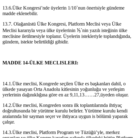
13.6.Ülke Kongresi’nde üyelerin 1/10`nun önerisiyle gündeme
madde eklenebilir.
13.7. Olağanüstü Ülke Kongresi, Platform Meclisi veya Ülke
Meclisi kararıyla veya ülke üyelerinin ⅕`nin yazılı isteğinin ülke
meclisine iletilmesiyle toplanır. Üyelerin istekleriyle toplandığında,
gündem, istekte belirtildiği gibidir.
MADDE 14-ÜLKE MECLISLERI:
14.1.Ülke meclisi, Kongrede seçilen Ülke es başkanları dahil, o
ülkede yasayan Orta Anadolu kitlesinin yoğunluğu ve yerleşim
yerlerinin dağınıklığına göre en az 9,11,13……27,üyeden oluşur.
14.2.Ülke meclisi, Kongreden sonra ilk toplantılarında ihtiyaç
doğrultusunda bir yürütme kurulu belirler. Yürütme kurulu kendi
aralarında bir sayman seçer ve ihtiyaca uygun is bölümü yaparak
çalışır.
14.3.Ülke meclisi, Platform Program ve Tüzüğü’yle, merkez
organları ve ülke Kongre kararları ışığında ülkedeki bütün Platform