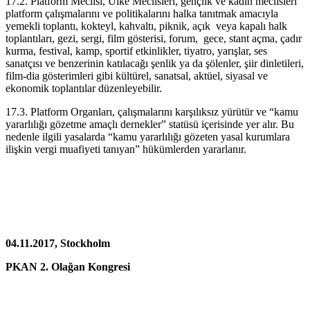
17.2. Platform Meclisi, Ülke Meclisleri, gençlik ve kadın meclisleri
platform çalışmalarını ve politikalarını halka tanıtmak amacıyla
yemekli toplantı, kokteyl, kahvaltı, piknik, açık veya kapalı halk
toplantıları, gezi, sergi, film gösterisi, forum, gece, stant açma, çadır
kurma, festival, kamp, sportif etkinlikler, tiyatro, yarışlar, ses
sanatçısı ve benzerinin katılacağı şenlik ya da şölenler, şiir dinletileri,
film-dia gösterimleri gibi kültürel, sanatsal, aktüel, siyasal ve
ekonomik toplantılar düzenleyebilir.
17.3. Platform Organları, çalışmalarını karşılıksız yürütür ve “kamu
yararlılığı gözetme amaçlı dernekler” statüsü içerisinde yer alır. Bu
nedenle ilgili yasalarda “kamu yararlılığı gözeten yasal kurumlara
ilişkin vergi muafiyeti tanıyan” hükümlerden yararlanır.
04.11.2017, Stockholm
PKAN 2. Olağan Kongresi