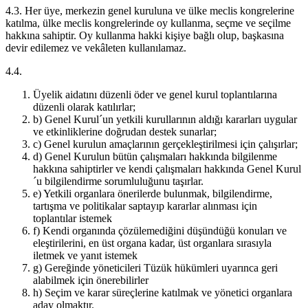
4.3. Her üye, merkezin genel kuruluna ve ülke meclis kongrelerine
katılma, ülke meclis kongrelerinde oy kullanma, seçme ve seçilme
hakkına sahiptir. Oy kullanma hakki kişiye bağlı olup, başkasına
devir edilemez ve vekâleten kullanılamaz.
4.4.
Üyelik aidatını düzenli öder ve genel kurul toplantılarına
düzenli olarak katılırlar;
b) Genel Kurul´un yetkili kurullarının aldığı kararları uygular
ve etkinliklerine doğrudan destek sunarlar;
c) Genel kurulun amaçlarının gerçekleştirilmesi için çalışırlar;
d) Genel Kurulun bütün çalışmaları hakkında bilgilenme
hakkına sahiptirler ve kendi çalışmaları hakkında Genel Kurul
´u bilgilendirme sorumluluğunu taşırlar.
e) Yetkili organlara önerilerde bulunmak, bilgilendirme,
tartışma ve politikalar saptayıp kararlar alınması için
toplantılar istemek
f) Kendi organında çözülemediğini düşündüğü konuları ve
eleştirilerini, en üst organa kadar, üst organlara sırasıyla
iletmek ve yanıt istemek
g) Gereğinde yöneticileri Tüzük hükümleri uyarınca geri
alabilmek için önerebilirler
h) Seçim ve karar süreçlerine katılmak ve yönetici organlara
aday olmaktır.