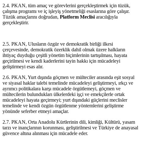
2.4. PKAN, tüm amaç ve görevlerini gerçekleştirmek için tüzük,
çalışma programı ve iç işleyiş yönetmeliği esaslarına göre çalışır.
Tüzük amaçlarını doğrudan,
Platform Meclisi
aracılığıyla
gerçekleştirir.
2.5. PKAN, Ulusların özgür ve demokratik birliği ilkesi
çerçevesinde, demokratik özerklik dahil olmak üzere halkların
ihtiyaç duyduğu çeşitli yönetim biçimlerinin tartışılması, hayata
geçirilmesi ve kendi kaderlerini tayin hakkı için mücadeleyi
geliştirmeyi esas alır.
2.6. PKAN, Yurt dışında göçmen ve mülteciler arasında eşit sosyal
ve siyasal haklar talebi temelinde mücadeleyi geliştirmeyi, ırkçı ve
ayrımcı politikalara karşı mücadele örgütlemeyi, göçmen ve
mültecilerin bulundukları ülkelerdeki işçi ve emekçilerle ortak
mücadeleyi hayata geçirmeyi; yurt dışındaki güçlerini meclisler
temelinde ve kendi özgün örgütlenme yöntemlerini geliştirme
yönünde seferber etmeyi amaçlar.
2.7. PKAN, Orta Anadolu Kürtlerinin dili, kimliği, Kültürü, yasam
tarzı ve inançlarının korunması, geliştirilmesi ve Türkiye de anayasal
güvence altına alınması için mücadele eder.