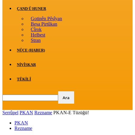
ÇAND Û HUNER
Gotinên Pêşîyan
Beşa Pirtûkan
Çîrok
Helbest
Stran
NÛÇE (HABER)
NIVÎSKAR
TÊKILÎ
Serrûpel
PKAN
Rezname
PKAN-E Tüzüğü!
PKAN
Rezname