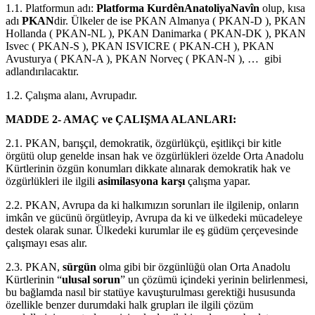
1.1. Platformun adı:
Platforma KurdênAnatoliyaNavîn
olup, kısa
adı
PKAN
dir. Ülkeler de ise PKAN Almanya ( PKAN-D ), PKAN
Hollanda ( PKAN-NL ), PKAN Danimarka ( PKAN-DK ), PKAN
Isvec ( PKAN-S ), PKAN ISVICRE ( PKAN-CH ), PKAN
Avusturya ( PKAN-A ), PKAN Norveç ( PKAN-N ), … gibi
adlandırılacaktır.
1.2. Çalışma alanı, Avrupadır.
MADDE 2- AMAÇ ve ÇALIŞMA ALANLARI:
2.1. PKAN, barışçıl, demokratik, özgürlükçü, eşitlikçi bir kitle
örgütü olup genelde insan hak ve özgürlükleri özelde Orta Anadolu
Kürtlerinin özgün konumları dikkate alınarak demokratik hak ve
özgürlükleri ile ilgili
asimilasyona karşı
çalışma yapar.
2.2. PKAN, Avrupa da ki halkımızın sorunları ile ilgilenip, onların
imkân ve gücünü örgütleyip, Avrupa da ki ve ülkedeki mücadeleye
destek olarak sunar. Ülkedeki kurumlar ile eş güdüm çerçevesinde
çalışmayı esas alır.
2.3. PKAN,
sürgün
olma gibi bir özgünlüğü olan Orta Anadolu
Kürtlerinin “
ulusal sorun
” un çözümü içindeki yerinin belirlenmesi,
bu bağlamda nasıl bir statüye kavuşturulması gerektiği hususunda
özellikle benzer durumdaki halk grupları ile ilgili çözüm