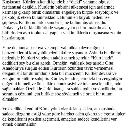
Kuşkusuz, Kürtlerin kendi içinde bir “öteki” yaratma olgusu
rastlantısal değildir. Kürtlerin birbirini tüketmesi için aralarında
karmaşa çıkarıp birlik olmalarını engelleyen birçok sosyolojik ve
psikolojik etken bulunmaktadır. Bunun en büyük nedeni ise
şüphesiz Kürtlerin farklı sınırlar içine bölünmüş olmasıdır.
Dolayısıyla farklı kültürlerle yaşamaya mecbur bırakılmaları,
birbirinden ayrı toplumsal yapılar ve kimliklerin oluşmasına zemin
hazırlamıştır.
Yine de bunca baskıya ve emperyal müdahaleye rağmen
benzerliklerini koruyabilmeleri takdire şayandır. Aslında bu direnç
nedeniyle Kürtleri yürekten takdir etmek gerekir. “Kürt inadı”
dedikleri şey bu olsa gerek. Örneğin, yaklaşık beş asırdır Orta
Anadolu’ya sürgün edilen Kürtlerin özünden taviz vermemesi
olağanüstü bir durumdur, adeta bir mucizedir. Kürtler devasa ve
zengin bir kültüre sahiptir. Kürtler, kendi içlerindeki bu zenginliğin
değerini bilmeli ve öncelikle demokrasiyi ve toleransı kendi içinde
sağlamalılar. Özellikle farklı inançlara sahip aydın ve öncülerin, bu
sorunun çözümü için birlikte söz söylemeli ve ortak bir tutum
almalılar.
Ve özellikle kendini Kürt aydını olarak lanse eden, ama aslında
sadece rüzgarın estiği yöne göre hareket eden çıkarcı ve egoist tipler
de kendilerini gözden geçirmeli, amaçları sadece kendilerini var
etmek olmamalıdır.