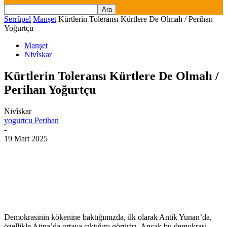
Serrûpel
Manşet
Kürtlerin Toleransı Kürtlere De Olmalı / Perihan
Yoğurtçu
Manşet
Nivîskar
Kürtlerin Toleransı Kürtlere De Olmalı /
Perihan Yoğurtçu
Nivîskar
yogurtcu Perihan
-
19 Mart 2025
Demokrasinin kökenine baktığımızda, ilk olarak Antik Yunan’da,
özellikle Atina’da ortaya çıktığını görürüz. Ancak bu demokrasi