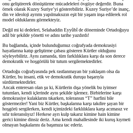
onu geliştirerek dönüştürme mücadeleleri övgüye değerdir. Buna
örnek olarak Kuzey Suriye’yi gösterebiliriz. Kuzey Suriye’de inanç,
din ve ideoloji ayrımı yapılmaksızın eşit bir yaşam inşa edilerek rol
model olduklarını görmekteyiz.
Değil mi ki dedeleri, Selahaddin Eyyûbî de döneminde Ortadoğuyu
adil bir şekilde yönetti ve adını tarihe yazdırdı!
Bu bağlamda, içinde bulunduğumuz coğrafyada demokrasiyi
hayatlarına katıp geliştirme çabası gösteren Kürtler olduğunu
söyleyebiliriz. Aynı zamanda, tüm farklılıklara karşı da son derece
demokratik ve hoşgörülü bir tutum sergilemektedirler.
Ortadoğu coğrafyasında pek rastlanmayan bir yaklaşım olsa da
Kürtler, bu insani, etik ve demokratik duruşu başarıyla
sürdürmektedirler.
Ancak enteresan olan şu ki, Kürtlerin dışa yönelik bu iyimser
tutumları, kendi içlerinde aynı şekilde işlemez. Birbirlerine karşı
demokrasiye kulaklarını tıkarken, toleransın “T” harfini bile
göstermezler! Yani biz Kürtler, başkalarına karşı takdire şayan bir
hoşgörü sergilerken, kendi içimizdeki farklılıklara karşı acımasız ve
sıfır toleranslıyız! Herkese ayrı kulp takarız kimine hain kimine
gerici kimine dinsiz deriz. Ama kendi mahallesinde iki kuruş kıymeti
olmayan başkalarını da başımıza tac ederiz.