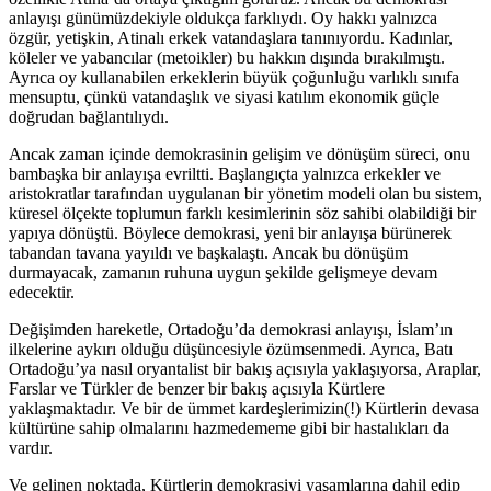
anlayışı günümüzdekiyle oldukça farklıydı. Oy hakkı yalnızca
özgür, yetişkin, Atinalı erkek vatandaşlara tanınıyordu. Kadınlar,
köleler ve yabancılar (metoikler) bu hakkın dışında bırakılmıştı.
Ayrıca oy kullanabilen erkeklerin büyük çoğunluğu varlıklı sınıfa
mensuptu, çünkü vatandaşlık ve siyasi katılım ekonomik güçle
doğrudan bağlantılıydı.
Ancak zaman içinde demokrasinin gelişim ve dönüşüm süreci, onu
bambaşka bir anlayışa evriltti. Başlangıçta yalnızca erkekler ve
aristokratlar tarafından uygulanan bir yönetim modeli olan bu sistem,
küresel ölçekte toplumun farklı kesimlerinin söz sahibi olabildiği bir
yapıya dönüştü. Böylece demokrasi, yeni bir anlayışa bürünerek
tabandan tavana yayıldı ve başkalaştı. Ancak bu dönüşüm
durmayacak, zamanın ruhuna uygun şekilde gelişmeye devam
edecektir.
Değişimden hareketle, Ortadoğu’da demokrasi anlayışı, İslam’ın
ilkelerine aykırı olduğu düşüncesiyle özümsenmedi. Ayrıca, Batı
Ortadoğu’ya nasıl oryantalist bir bakış açısıyla yaklaşıyorsa, Araplar,
Farslar ve Türkler de benzer bir bakış açısıyla Kürtlere
yaklaşmaktadır. Ve bir de ümmet kardeşlerimizin(!) Kürtlerin devasa
kültürüne sahip olmalarını hazmedememe gibi bir hastalıkları da
vardır.
Ve gelinen noktada, Kürtlerin demokrasiyi yaşamlarına dahil edip