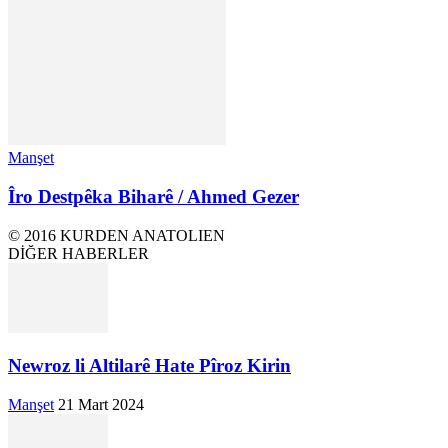
Manşet
Îro Destpêka Biharê / Ahmed Gezer
© 2016 KURDEN ANATOLIEN
DİĞER HABERLER
Newroz li Altilarê Hate Pîroz Kirin
Manşet
21 Mart 2024