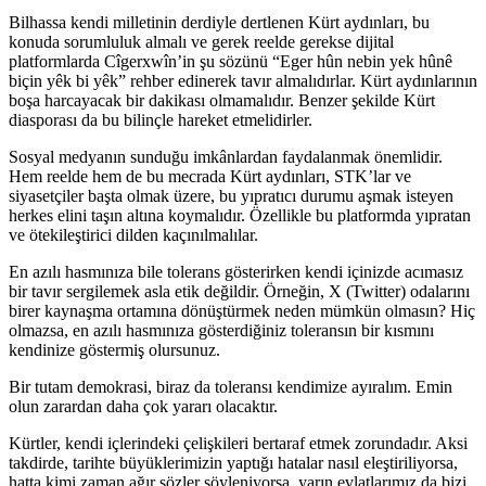
Bilhassa kendi milletinin derdiyle dertlenen Kürt aydınları, bu
konuda sorumluluk almalı ve gerek reelde gerekse dijital
platformlarda Cîgerxwîn’in şu sözünü “Eger hûn nebin yek hûnê
biçin yêk bi yêk” rehber edinerek tavır almalıdırlar. Kürt aydınlarının
boşa harcayacak bir dakikası olmamalıdır. Benzer şekilde Kürt
diasporası da bu bilinçle hareket etmelidirler.
Sosyal medyanın sunduğu imkânlardan faydalanmak önemlidir.
Hem reelde hem de bu mecrada Kürt aydınları, STK’lar ve
siyasetçiler başta olmak üzere, bu yıpratıcı durumu aşmak isteyen
herkes elini taşın altına koymalıdır. Özellikle bu platformda yıpratan
ve ötekileştirici dilden kaçınılmalılar.
En azılı hasmınıza bile tolerans gösterirken kendi içinizde acımasız
bir tavır sergilemek asla etik değildir. Örneğin, X (Twitter) odalarını
birer kaynaşma ortamına dönüştürmek neden mümkün olmasın? Hiç
olmazsa, en azılı hasmınıza gösterdiğiniz toleransın bir kısmını
kendinize göstermiş olursunuz.
Bir tutam demokrasi, biraz da toleransı kendimize ayıralım. Emin
olun zarardan daha çok yararı olacaktır.
Kürtler, kendi içlerindeki çelişkileri bertaraf etmek zorundadır. Aksi
takdirde, tarihte büyüklerimizin yaptığı hatalar nasıl eleştiriliyorsa,
hatta kimi zaman ağır sözler söyleniyorsa, yarın evlatlarımız da bizi