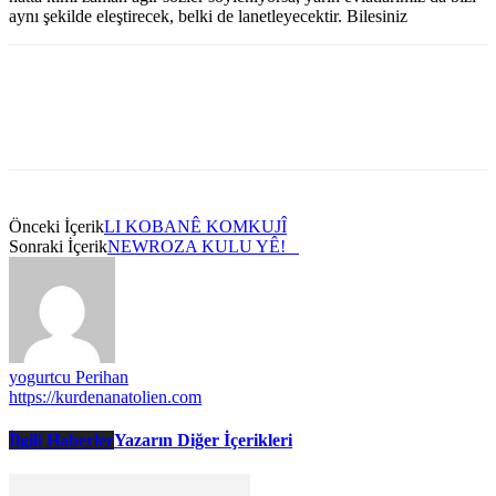
aynı şekilde eleştirecek, belki de lanetleyecektir. Bilesiniz
Önceki İçerik
LI KOBANÊ KOMKUJÎ
Sonraki İçerik
NEWROZA KULU YÊ!
yogurtcu Perihan
https://kurdenanatolien.com
İlgili Haberler
Yazarın Diğer İçerikleri