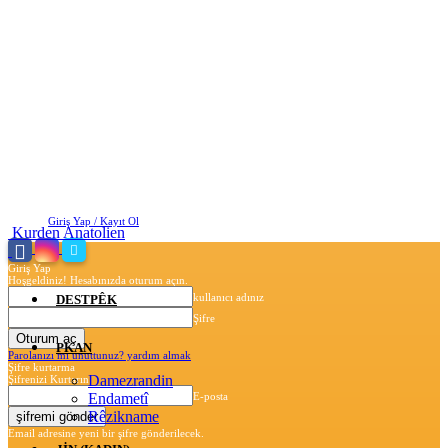
Cumartesi, Ağustos 8, 2026
Giriş Yap / Kayıt Ol
Kurden Anatolien
Giriş Yap
Hoşgeldiniz! Hesabınızda oturum açın.
kullanıcı adınız
DESTPÊK
Şifre
PKAN
Parolanızı mı unuttunuz? yardım almak
Şifre kurtarma
Damezrandin
Şifrenizi Kurtarın
Endametî
E-posta
Rêzikname
Email adresine yeni bir şifre gönderilecek.