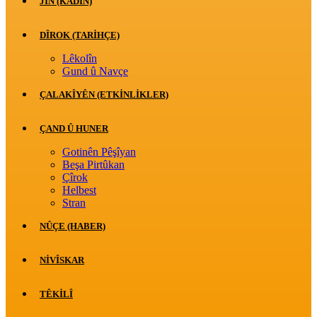
JİN (KADIN)
DÎROK (TARİHÇE)
Lêkolîn
Gund û Navçe
ÇALAKÎYÊN (ETKINLIKLER)
ÇAND Û HUNER
Gotinên Pêşîyan
Beşa Pirtûkan
Çîrok
Helbest
Stran
NÛÇE (HABER)
NIVÎSKAR
TÊKILÎ