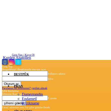
Perşembe, Ağustos 6, 2026
Giriş Yap / Kayıt Ol
Kurden Anatolien
Giriş Yap
Hoşgeldiniz! Hesabınızda oturum açın.
kullanıcı adınız
DESTPÊK
Şifre
PKAN
Parolanızı mı unuttunuz? yardım almak
Şifre kurtarma
Damezrandin
Şifrenizi Kurtarın
Endametî
E-posta
Rêzikname
Email adresine yeni bir şifre gönderilecek.