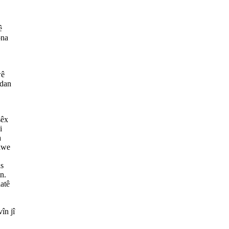
ê
ona
wê
rdan
şêx
i
a
xwe
as
in.
atê
în jî