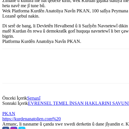
Zimanê û kultura me hat qedexe kirin, wek Kurdan giştika statûya me
heta navê me jî tune bû.
Wek Platforma Kurdên Anatoliya Navîn PKAN, 100 salîya Peymana
Lozanê qebul nakin.
Di serê de bang, li Devletên Hevalbend û li Sazîyên Navnetewî dikin
mafê Kurdan ên rewa û demokratîk gorî huquqa navnetewî li ber ça
bigrin.
Platforma Kurdên Anatoliya Navîn PKAN.
Önceki İçerik
Sersaxî
Sonraki İçerik
EVRENSEL TEMEL İNSAN HAKLARINI SAVUNMAK
PKAN
https://kurdenanatolien.com%20
Armanc, li nasname û çanda xwe xwedi derketin û dane jîyandin e. Ku