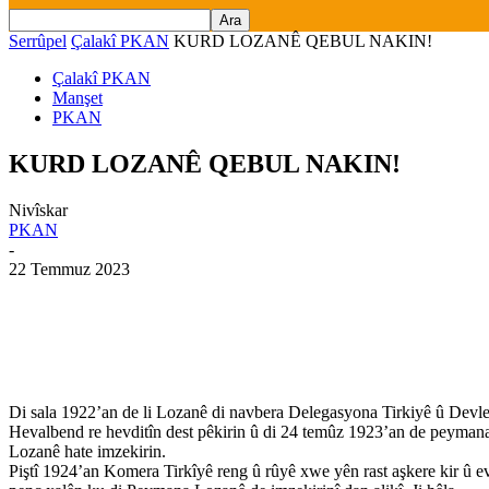
Serrûpel
Çalakî PKAN
KURD LOZANÊ QEBUL NAKIN!
Çalakî PKAN
Manşet
PKAN
KURD LOZANÊ QEBUL NAKIN!
Nivîskar
PKAN
-
22 Temmuz 2023
Di sala 1922’an de li Lozanê di navbera Delegasyona Tirkiyê û Devl
Hevalbend re hevditîn dest pêkirin û di 24 temûz 1923’an de peyman
Lozanê hate imzekirin.
Piştî 1924’an Komera Tirkîyê reng û rûyê xwe yên rast aşkere kir û e