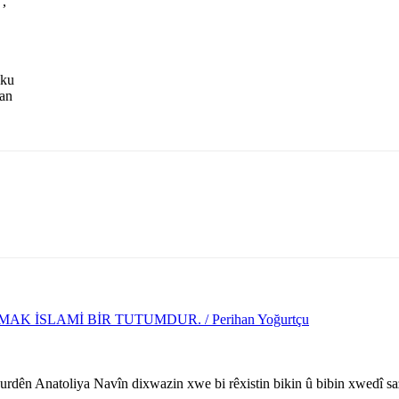
 ,
 ku
wan
 İSLAMİ BİR TUTUMDUR. / Perihan Yoğurtçu
rdên Anatoliya Navîn dixwazin xwe bi rêxistin bikin û bibin xwedî sa