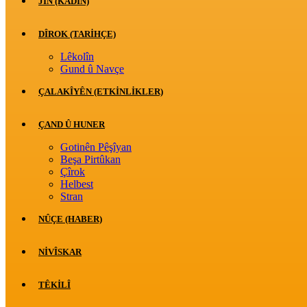
JİN (KADIN)
DÎROK (TARİHÇE)
Lêkolîn
Gund û Navçe
ÇALAKÎYÊN (ETKINLIKLER)
ÇAND Û HUNER
Gotinên Pêşîyan
Beşa Pirtûkan
Çîrok
Helbest
Stran
NÛÇE (HABER)
NIVÎSKAR
TÊKILÎ