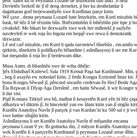
penc xalên ku di Peymana Lozanê de imzekirinî dan alikî. Ji hêla
Devletên Serketî de jî tê deng derneket, ji ber ku desthelatdar û
dagirkaran gorî berjewandiyên xwe Kurdîstan parçe kirin.
Wê çaxe , dema peymana Lozanê hate îmzekirin, em Kurd mixabin b
bask, bê hêz û bê rêxistin bûn. Birêxistinbûn û bihêzbûn pirr tişte ji b
civakekê. Me bikari be dexwazên xwe wek her milletekî ji sazîyên
navdevletî re wek roja îro bigota em heqqê xwe rewa û demokratik
dixwazin.
Lê sed carî mixabin, em Kurd li qada navnetewî tûnebûn , encamên 
qirkirin, tûnekirin û politîkayên hêlandine ( asîmîlasyon) li ser me Ku
hat meşandin û roja îro jî berdewam dike.
Musa Anter, di bîranînên xwe de wiha dibêje:
Şêx Ebdulbarî Kufrewî; Sala 1919 Kemal Paşa hat Kurdistanê. Min, 
, beg û axayên ew nobedarî kirin. 2 êmîn Kongra Erziromê îmze kir. J
bona Kongra Sêwasê jî, pêncsed siwarên cerdevan ên Hecî Bedir Ag
Êla Reşwan û Dîyap Aga Dersîmê , em hatin Sêwasê, li wir Kongre 
li dar xist.
Piştî Komara Tirkiyê ava bû, malbat û kesayetên Kurd yên bi hêz çiq
alîkariya wî dikirin jî, bi hincetekê yan ew îdam kirin yan jî sirgûn kir
Kurdên Anatoliya Navîn jî parçek ji van Kurdan’in ku 500 sal e ji wel
xwe hatine sûrgûn kirin.
Asîmîlasyona li ser Kurdên Anatoliya Navîn tê mêşandin encama
peymana Lozan’ê ye. Bi gotineka din, 2 milyon Kurdên Anatoliya nav
wek Kurdên li 4 parçeyên Kurdistanê ji peymana Lozanê zerar dîtin.