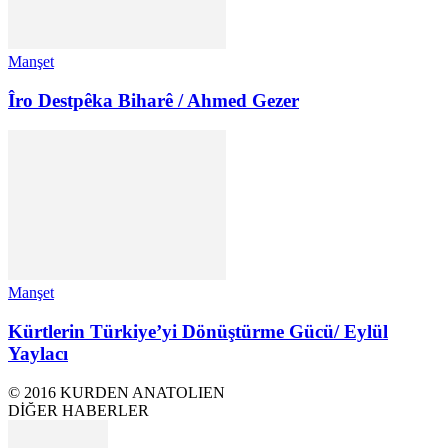
Manşet
Îro Destpêka Biharê / Ahmed Gezer
Manşet
Kürtlerin Türkiye’yi Dönüştürme Gücü/ Eylül
Yaylacı
© 2016 KURDEN ANATOLIEN
DİĞER HABERLER