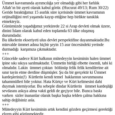
Ümmet kavramında ayrımcılığa yer olmadığı gibi her farlılık
Allah’ın bir ayeti olarak kabul görür. (Hucurat 49/13; Rum 30/22)
Geride bıraktığımız 15 asırlık süre içerisinde ümmet kavramının
orijinalliğini reel yaşamda kayıp ettiğine hep birlikte tanıklık
etmekteyiz.
Günümüzde yaşadığımız yerkürede 22 si Arap devleti olmak üzere,
dinini İslam olarak kabul eden toplamda 63 ülke oluşmuş
durumdadır.
Bu ülkelerin ekseriyeti ulus devlet perspektifine dayanmaktadır.Bu
minvalde ümmet adına hiçbir şeyin 15 asır öncesindeki yerinde
durmadığı karşımıza çıkmaktadır.
+++
Güncelde sadece Kürt halkının mütedeyyin kesiminin halen ümmet
ipine sıkı sıkıya sarılmaktadır. Ümmetin birliği elbette önemli, tabi ki
olmalıdır. Lakin ümmet çoktan bölünüp felik felik kendilerine ait
sınır tayin etme derdine düşmüşler. Şu da bir gerçektir ki Ümmet
kardeşleriniz(!) Kürtlerin kendi temel haklarının savunmasına
tahammülleri bile yoktur. Hata Kürtçe ve Kürt kelimesini dahi
duymak istemiyorlar. Bu sebeple dindar Kürtlerin ümmet kardeşliği
sevdasını askıya alma vakti geldi de geçiyor bile. Bunca baskı
varken sizler inananlar olarak başka başka telden çalma hakkına
sahip değilsiniz asla.
+++
Mütedeyyin Kürt kesiminin artık kendini gözden geçirmesi gerektiği
elzem gibi görünmektedir.