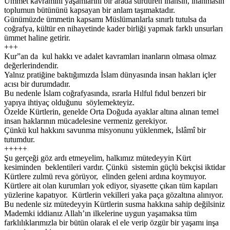
Ümmet kavramını yaşamlarını bir arada sürdüren inansın, inanmasın
toplumun bütününü kapsayan bir anlam taşımaktadır.
Günümüzde ümmetin kapsamı Müslümanlarla sınırlı tutulsa da
coğrafya, kültür en nihayetinde kader birliği yapmak farklı unsurları
ümmet haline getirir.
+++
Kur”an da kul hakkı ve adalet kavramları inanların olmasa olmaz
değerlerindendir.
Yalnız pratiğine baktığımızda İslam dünyasında insan hakları içler
acısı bir durumdadır.
Bu nedenle İslam coğrafyasında, ısrarla Hılful fıdul benzeri bir
yapıya ihtiyaç olduğunu söylemekteyiz.
Özelde Kürtlerin, genelde Orta Doğuda ayaklar altına alınan temel
insan haklarının mücadelesine vermeniz gerekiyor.
Çünkü kul hakkını savunma misyonunu yüklenmek, İslâmî bir
tutumdur.
+++++
Şu gerçeği göz ardı etmeyelim, halkımız mütedeyyin Kürt
kesiminden beklentileri vardır. Çünkü sistemin güçlü bekçisi iktidar
Kürtlere zulmü reva görüyor, elinden geleni ardına koymuyor.
Kürtlere ait olan kurumları yok ediyor, siyasette çıkan tüm kapıları
yüzlerine kapatıyor. Kürtlerin vekilleri yaka paça gözaltına alınıyor.
Bu nedenle siz mütedeyyin Kürtlerin susma hakkına sahip değilsiniz
Mademki iddianız Allah’ın ilkelerine uygun yaşamaksa tüm
farklılıklarımızla bir bütün olarak el ele verip özgür bir yaşamı inşa