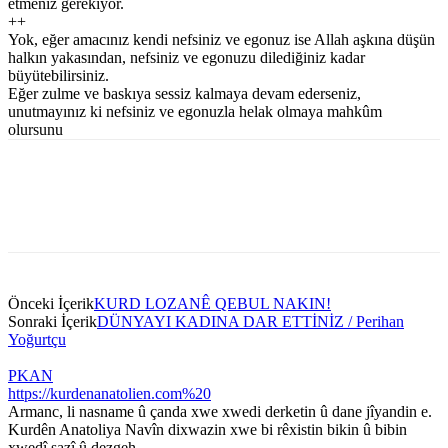
etmeniz gerekiyor.
++
Yok, eğer amacınız kendi nefsiniz ve egonuz ise Allah aşkına düşün
halkın yakasından, nefsiniz ve egonuzu dilediğiniz kadar
büyütebilirsiniz.
Eğer zulme ve baskıya sessiz kalmaya devam ederseniz,
unutmayınız ki nefsiniz ve egonuzla helak olmaya mahkûm
olursunu
Önceki İçerik
KURD LOZANÊ QEBUL NAKIN!
Sonraki İçerik
DÜNYAYI KADINA DAR ETTİNİZ / Perihan
Yoğurtçu
PKAN
https://kurdenanatolien.com%20
Armanc, li nasname û çanda xwe xwedi derketin û dane jîyandin e.
Kurdên Anatoliya Navîn dixwazin xwe bi rêxistin bikin û bibin
xwedî sazî û dezgeh.