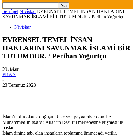
Serrûpel
Nivîskar
EVRENSEL TEMEL İNSAN HAKLARINI
SAVUNMAK İSLAMİ BİR TUTUMDUR. / Perihan Yoğurtçu
Nivîskar
EVRENSEL TEMEL İNSAN
HAKLARINI SAVUNMAK İSLAMİ BİR
TUTUMDUR. / Perihan Yoğurtçu
Nivîskar
PKAN
-
23 Temmuz 2023
İslam’ın din olarak doğuşu ilk ve son peygamber olan Hz.
Muhammed’in (s.a.v.) Allah’ın Resul’u mertebesine erişmesi ile
başlar.
İslam dinine tabi olan insanların toplamına ümmet adı verilir.