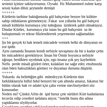
sesinizi içinize saklıyorsunuz. Oysaki Hz Muhammed zulme karşı
sessiz kalan dilsiz şeytandır demişti
++++++
Kürtlerin tarihine baktığımızda gül bahçesine benzer bir kültüre
sahip olduklarını görmekteyiz. Fakat son yıllarda bu gül bahçesi
misali kültürün kurumaya yüz tuttuğuna üzülerek şahit olmaktayız.
Dindar Kürtler, kurumaya yüz tutan bu gül bahçesini su ile
buluşturmalı ve tekrar filizlendirerek yeşermesini sağlamalılar.
+++
Şu bir gerçek ki hak temeli mücadele vermek belki de dünyanın en
zor işidir.
Aynı zamanda İnsanın kendi nefsiyle savaşması da bir o kadar çetin
bir mücadeleyi gerektiriyor. İnsan bir Ömür boyunca nefsiyle
uğraşır, benlikten sıyrılmak için, ego insana çok şey kaybettirir.
Nefis perde misali gözleri örter, kulakları ise sağır eder, etrafınızda
olan biten haksızlıkları görmez ve duyamaz duruma düşürür.
+++++
Yukarda da belirttiğim gibi mütedeyyin Kürtlerin tüm
farklılıklarıyla hılful fıdul benzeri bir çatı altında amasız, fakatsız bir
bütün olarak hak ve adalet için çaba verme mecburiyetleri söz
konusudur.
Neden mi? Çünkü Afrin de işid hırsız çete sürüleri Kürt kadınlarına
tecavüz edip cesetleri tarlalara atıyor, “üstelik bunu din adına
yaptıklarını söylüyorlar.
Çocukların cesetleri sahil kıyılarından toplanıyor ve gençlerin