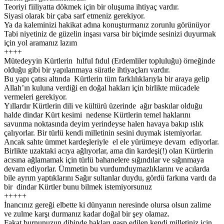
Teoriyi fiiliyatta dökmek için bir oluşuma ihtiyaç vardır.
Siyasi olarak bir çaba sarf etmeniz gerekiyor.
Ya da kaleminizi hakikat adına konuşturmanız zorunlu görünüyor
Tabi niyetiniz de güzelin inşası varsa bir biçimde sesinizi duyurmak
için yol aramanız lazım
++++
Mütedeyyin Kürtlerin hılful fıdul (Erdemliler topluluğu) örneğinde
olduğu gibi bir yapılanmaya süratle ihtiyaçları vardır.
Bu yapı çatısı altında Kürtlerin tüm farklılıklarıyla bir araya gelip
Allah’ın kuluna verdiği en doğal hakları için birlikte mücadele
vermeleri gerekiyor.
Yıllardır Kürtlerin dili ve kültürü üzerinde ağır baskılar olduğu
halde dindar Kürt kesimi nedense Kürtlerin temel haklarını
savunma noktasında deyim yerindeyse halen havaya bakıp ıslık
çalıyorlar. Bir türlü kendi milletinin sesini duymak istemiyorlar.
Ancak sahte ümmet kardeşleriyle el ele yürümeye devam ediyorlar.
Birlikte uzaktaki acıya ağlıyorlar, ama din kardeşi(!) olan Kürtlerin
acısına ağlamamak için türlü bahanelere sığındılar ve sığınmaya
devam ediyorlar. Ümmetin bu vurdumduymazlıklarını ve acılarda
bile ayrım yaptıklarını Sağır sultanlar duydu, gördü farkına vardı da
bir dindar Kürtler bunu bilmek istemiyorsunuz
+++++
İnancınız gereği elbette ki dünyanın neresinde olursa olsun zalime
ve zulme karşı durmanız kadar doğal bir şey olamaz.
Fakat burnunuzun dibinde hakları gasp edilen kendi milletiniz için