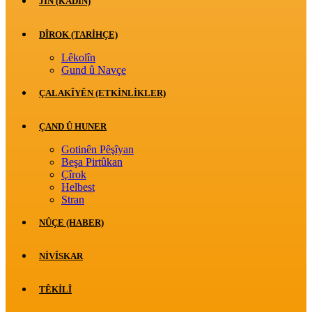
JİN (KADIN)
DÎROK (TARİHÇE)
Lêkolîn
Gund û Navçe
ÇALAKÎYÊN (ETKINLIKLER)
ÇAND Û HUNER
Gotinên Pêşîyan
Beşa Pirtûkan
Çîrok
Helbest
Stran
NÛÇE (HABER)
NIVÎSKAR
TÊKILÎ