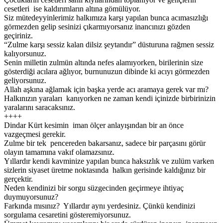
cesetleri ise kaldırımların altına gömülüyor.
Siz mütedeyyinlerimiz halkımıza karşı yapılan bunca acımasızlığı
görmezden gelip sesinizi çıkarmıyorsanız inancınızı gözden
geçiriniz.
“Zulme karşı sessiz kalan dilsiz şeytandır” düsturuna rağmen sessiz
kalıyorsunuz.
Senin milletin zulmün altında nefes alamıyorken, birilerinin size
gösterdiği acılara ağlıyor, burnunuzun dibinde ki acıyı görmezden
geliyorsunuz.
Allah aşkına ağlamak için başka yerde acı aramaya gerek var mı?
Halkınızın yaraları kanıyorken ne zaman kendi içinizde birbirinizin
yaralarını saracaksınız.
++++
Dindar Kürt kesimin iman ölçer anlayışından bir an önce
vazgeçmesi gerekir.
Zulme bir tek pencereden bakarsanız, sadece bir parçasını görür
olayın tamamına vakıf olamazsınız.
Yıllardır kendi kavminize yapılan bunca haksızlık ve zulüm varken
sizlerin siyaset üretme noktasında halkın gerisinde kaldığınız bir
gerçektir.
Neden kendinizi bir sorgu süzgecinden geçirmeye ihtiyaç
duymuyorsunuz?
Farkında mısınız? Yıllardır aynı yerdesiniz. Çünkü kendinizi
sorgulama cesaretini gösteremiyorsunuz.