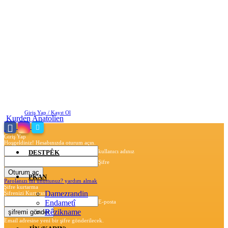
Cuma, Ağustos 7, 2026
Giriş Yap / Kayıt Ol
Kurden Anatolien
Giriş Yap
Hoşgeldiniz! Hesabınızda oturum açın.
kullanıcı adınız
DESTPÊK
Şifre
PKAN
Parolanızı mı unuttunuz? yardım almak
Şifre kurtarma
Damezrandin
Şifrenizi Kurtarın
Endametî
E-posta
Rêzikname
Email adresine yeni bir şifre gönderilecek.