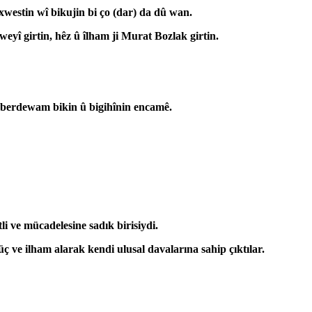
xwestin wî bikujin bi ço (dar) da dû wan.
î girtin, hêz û îlham ji Murat Bozlak girtin.
 berdewam bikin û bigihînin encamê.
i ve mücadelesine sadık birisiydi.
 ve ilham alarak kendi ulusal davalarına sahip çıktılar.