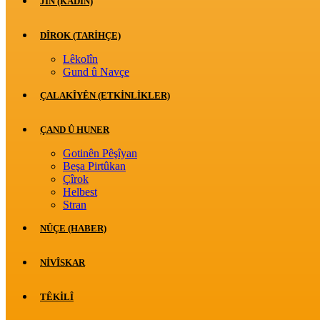
JİN (KADIN)
DÎROK (TARİHÇE)
Lêkolîn
Gund û Navçe
ÇALAKÎYÊN (ETKINLIKLER)
ÇAND Û HUNER
Gotinên Pêşîyan
Beşa Pirtûkan
Çîrok
Helbest
Stran
NÛÇE (HABER)
NIVÎSKAR
TÊKILÎ