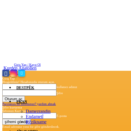
Cuma, Ağustos 7, 2026
Giriş Yap / Kayıt Ol
Kurden Anatolien
Giriş Yap
Hoşgeldiniz! Hesabınızda oturum açın.
kullanıcı adınız
DESTPÊK
Şifre
PKAN
Parolanızı mı unuttunuz? yardım almak
Şifre kurtarma
Damezrandin
Şifrenizi Kurtarın
Endametî
E-posta
Rêzikname
Email adresine yeni bir şifre gönderilecek.