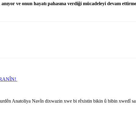
anıyor ve onun hayatı pahasına verdiĝi mücadeleyi devam ettirme
ÎRANÎN!
rdên Anatoliya Navîn dixwazin xwe bi rêxistin bikin û bibin xwedî sa