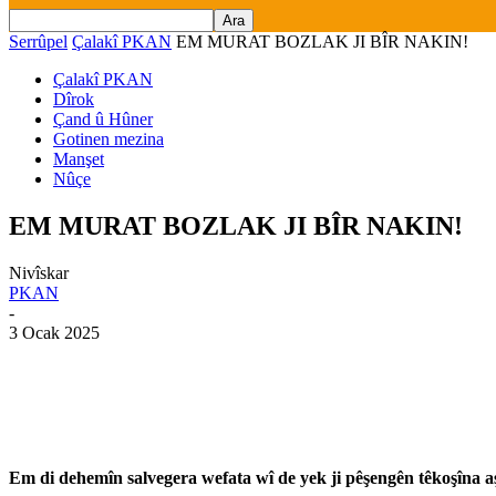
Serrûpel
Çalakî PKAN
EM MURAT BOZLAK JI BÎR NAKIN!
Çalakî PKAN
Dîrok
Çand û Hûner
Gotinen mezina
Manşet
Nûçe
EM MURAT BOZLAK JI BÎR NAKIN!
Nivîskar
PKAN
-
3 Ocak 2025
Em di dehemîn salvegera wefata wî de yek ji pêşengên têkoşîna aşt