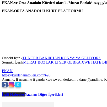
PKAN-ve Orta Anadolu Kürtleri olarak, Murat Bozlak’ı saygıyla 
PKAN-ORTA ANADOLU KÜRT PLATFORMU
Önceki İçerik
TUNCER BAKIRHAN KONYA’YA GELİYOR!
Sonraki İçerik
MURAT BOZLAK LI SER QEBRA XWE HATE B
PKAN
https://kurdenanatolien.com%20
Armanc, li nasname û çanda xwe xwedi derketin û dane jîyandin e. Ku
İlgili Haberler
Yazarın Diğer İçerikleri