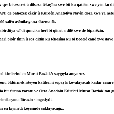
qes bi cesaret û dilsoza têkoşîna xwe bû ku qatilên xwe yên ku di
) de bahozek çêkir û Kurdên Anatoliya Navîn doza xwe ya netewey
0 salên asîmîlasyona sîstematîk.
birdûya wî di quncika herî bi qîmet a dilê xwe de biparêzin.
 bibîr tînin û soz didin ku têkoşîna ku bi bedelê canê xwe daye
 isimlerinden Murat Bozlak’ı saygıyla anıyoruz.
u öldürmek isteyen katilerini sopayla kovalayacak kadar cesaretl
bir fırtına yarattı ve Orta Anadolu Kürtleri Murat Bozlak’tan güç
similasyona îtîrazin simgesiydi.
n en kıymetli köşesinde saklayacağız.