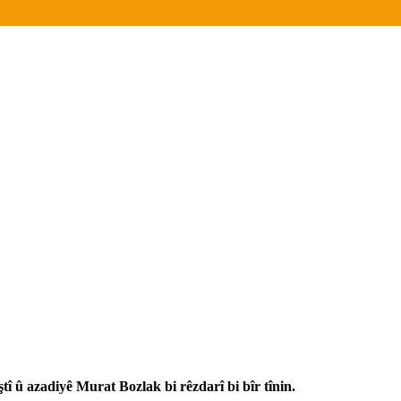
î û azadiyê Murat Bozlak bi rêzdarî bi bîr tînin.