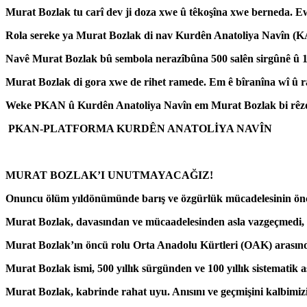
Murat Bozlak tu carî dev ji doza xwe û têkoşîna xwe berneda. Ew 
Rola sereke ya Murat Bozlak di nav Kurdên Anatoliya Navîn (KAN
Navê Murat Bozlak bû sembola nerazîbûna 500 salên sirgûnê û 10
Murat Bozlak di gora xwe de rihet ramede. Em ê bîranîna wî û ra
Weke PKAN û Kurdên Anatoliya Navîn em Murat Bozlak bi rêzdarî
PKAN-PLATFORMA KURDÊN ANATOLİYA NAVÎN
MURAT BOZLAK’I UNUTMAYACAĞIZ!
Onuncu ölüm yıldönümünde barış ve özgürlük mücadelesinin öncü
Murat Bozlak, davasından ve mücaadelesinden asla vazgeçmedi, on
Murat Bozlak’ın öncü rolu Orta Anadolu Kürtleri (OAK) arasında 
Murat Bozlak ismi, 500 yıllık sürgünden ve 100 yıllık sistematik a
Murat Bozlak, kabrinde rahat uyu. Anısını ve geçmişini kalbimizi