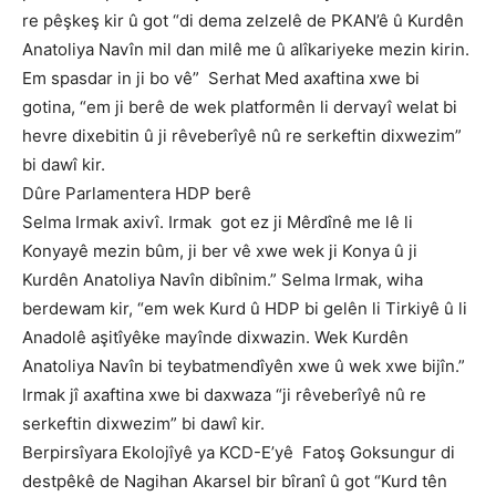
re pêşkeş kir û got “di dema zelzelê de PKAN’ê û Kurdên
Anatoliya Navîn mil dan milê me û alîkariyeke mezin kirin.
Em spasdar in ji bo vê” Serhat Med axaftina xwe bi
gotina, “em ji berê de wek platformên li dervayî welat bi
hevre dixebitin û ji rêveberîyê nû re serkeftin dixwezim”
bi dawî kir.
Dûre Parlamentera HDP berê
Selma Irmak axivî. Irmak got ez ji Mêrdînê me lê li
Konyayê mezin bûm, ji ber vê xwe wek ji Konya û ji
Kurdên Anatoliya Navîn dibînim.” Selma Irmak, wiha
berdewam kir, “em wek Kurd û HDP bi gelên li Tirkiyê û li
Anadolê aşitîyêke mayînde dixwazin. Wek Kurdên
Anatoliya Navîn bi teybatmendîyên xwe û wek xwe bijîn.”
Irmak jî axaftina xwe bi daxwaza “ji rêveberîyê nû re
serkeftin dixwezim” bi dawî kir.
Berpirsîyara Ekolojîyê ya KCD-E’yê Fatoş Goksungur di
destpêkê de Nagihan Akarsel bir bîranî û got “Kurd tên