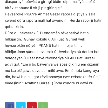
diasporayê pêwîst e giringî bidin diplomasîyê; sazî û
birêxistinbûna li vir jî pir girîng e.”
Hevserokê PKAN’ê Ahmet Gezer rapora giştîya 2 sala
xwend dûra rapora malî hat xwendin. Herdu rapor jî hatin
qebul kirin.
Dûre du hevserok û 11 endamên rêveberiyê hatin
hilbijartin. Gunay Kokulu û Ali Fuat Gursel wek
hevserokên nû yên PKAN’ê hatin hilbijartin. Ji
hilbijartinan şûnda hevserok û rêveberiya nû derket ber
delegeyan û li ser navê rêveberîya nû Ali Fuat Gursel
axivî got: “Em ji bo baweriya we spas dikin û em dizanin
me barekî çawa daye ser milê xwe. Em ê heta kongreya
din, hewl bidin li gor rêziknameya xwe xebateke têr û tijî
bimeşînin.” Axaftina Gursel şûnda kongre bi dawî bù.