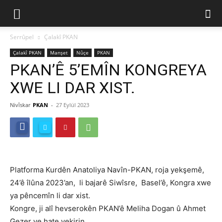
Serrûpel
Çalakî PKAN
Çalakî PKAN
Manşet
Nûçe
PKAN
PKAN’Ê 5’EMÎN KONGREYA
XWE LI DAR XIST.
Nivîskar
PKAN
-
27 Eylül 2023
Platforma Kurdên Anatoliya Navîn-PKAN, roja yekşemê,
24’ê îlûna 2023’an, li bajarê Siwîsre, Basel’ê, Kongra xwe
ya pêncemîn li dar xist.
Kongre, ji alî hevserokên PKAN’ê Meliha Dogan û Ahmet
Gezer ve hate vekirin.