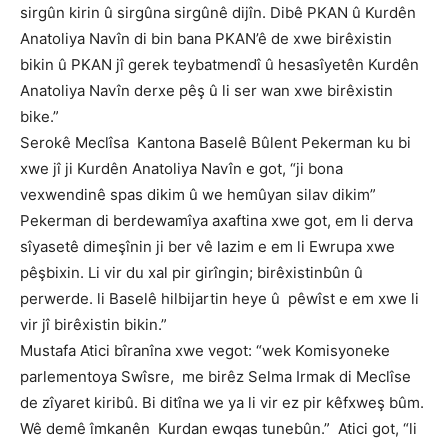
sirgûn kirin û sirgûna sirgûnê dijîn. Dibê PKAN û Kurdên
Anatoliya Navîn di bin bana PKAN’ê de xwe birêxistin
bikin û PKAN jî gerek teybatmendî û hesasîyetên Kurdên
Anatoliya Navîn derxe pêş û li ser wan xwe birêxistin
bike.”
Serokê Meclîsa Kantona Baselê Bûlent Pekerman ku bi
xwe jî ji Kurdên Anatoliya Navîn e got, “ji bona
vexwendinê spas dikim û we hemûyan silav dikim”
Pekerman di berdewamîya axaftina xwe got, em li derva
sîyasetê dimeşînin ji ber vê lazim e em li Ewrupa xwe
pêşbixin. Li vir du xal pir girîngin; birêxistinbûn û
perwerde. li Baselê hilbijartin heye û pêwîst e em xwe li
vir jî birêxistin bikin.”
Mustafa Atici bîranîna xwe vegot: “wek Komisyoneke
parlementoya Swîsre, me birêz Selma Irmak di Meclîse
de zîyaret kiribû. Bi ditîna we ya li vir ez pir kêfxweş bûm.
Wê demê îmkanên Kurdan ewqas tunebûn.” Atici got, “li