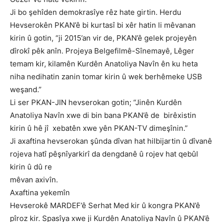
Ji bo şehîden demokrasîye rêz hate girtin. Herdu
Hevserokên PKAN’ê bi kurtasî bi xêr hatin li mêvanan
kirin û gotin, “ji 2015’an vir de, PKAN’ê gelek projeyên
dîrokî pêk anîn. Projeya Belgefilmê-Sînemayê, Lêger
temam kir, kilamên Kurdên Anatoliya Navîn ên ku heta
niha nedihatin zanin tomar kirin û wek berhêmeke USB
weşand.”
Li ser PKAN-JIN hevserokan gotin; “Jinên Kurdên
Anatoliya Navîn xwe di bin bana PKAN’ê de birêxistin
kirin û hê jî xebatên xwe yên PKAN-TV dimeşînin.”
Ji axaftina hevserokan şûnda dîvan hat hilbijartin û dîvanê
rojeva hatî pêşnîyarkirî da dengdanê û rojev hat qebûl
kirin û dû re
mêvan axivîn.
Axaftina yekemîn
Hevserokê MARDEF’ê Serhat Med kir û kongra PKAN’ê
pîroz kir. Spasîya xwe ji Kurdên Anatoliya Navîn û PKAN’ê