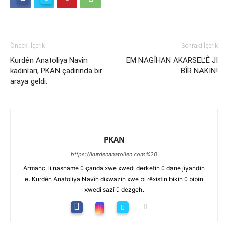
Önceki İçerik
Sonraki İçerik
Kurdên Anatoliya Navîn
EM NAGÎHAN AKARSEL’Ê JI
kadınları, PKAN çadırında bir
BÎR NAKIN!
araya geldi.
PKAN
https://kurdenanatolien.com%20
Armanc, li nasname û çanda xwe xwedi derketin û dane jîyandin
e. Kurdên Anatoliya Navîn dixwazin xwe bi rêxistin bikin û bibin
xwedî sazî û dezgeh.