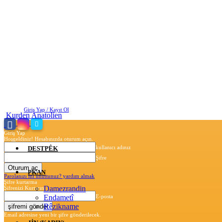
Cuma, Ağustos 7, 2026
Giriş Yap / Kayıt Ol
Kurden Anatolien
Giriş Yap
Hoşgeldiniz! Hesabınızda oturum açın.
kullanıcı adınız
DESTPÊK
Şifre
PKAN
Parolanızı mı unuttunuz? yardım almak
Şifre kurtarma
Damezrandin
Şifrenizi Kurtarın
Endametî
E-posta
Rêzikname
Email adresine yeni bir şifre gönderilecek.