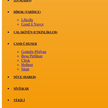
JİN (KADIN)
DÎROK (TARİHÇE)
Lêkolîn
Gund û Navçe
ÇALAKÎYÊN (ETKINLIKLER)
ÇAND Û HUNER
Gotinên Pêşîyan
Beşa Pirtûkan
Çîrok
Helbest
Stran
NÛÇE (HABER)
NIVÎSKAR
TÊKILÎ