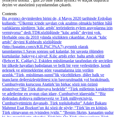
yemeyen domuz”, gibi 20 bine yakın ayrımcı ve küçük düşürücü
deyim ve atasözünü yayınlarından çıkardı.
Contents
Bu ayrımcı deyimlerden birini de, 4 Mayıs 2020 tarihinde Erdoĝan
kullandı: “Ülkemiz içinde sayıları çok azalmış olmakla birlikte hâlâ
varlıklarını sürdüren ‘kılıç artığı’ teröristlerin eylem arayışlarına izin
vermiyoruz” dedi.
TDKsözlüĝünde “kılıç artıĝı” deyimi yok.
Herhalde onu da 2010 yılında sözlükten çıkardılar. Ancak “kılıç
artığı” deyimi Kubbealtı sözlüĝünde
(http://lugatim.com/s/KILI%C3%A7) ayrıntılı olarak
tanımlanmış:
1.Savaş sonrası sağ kalanlar, bir savaşta ölümden
kurtulanlar, bakıyye-i süyuf: Kılıç artığı erler, balta artığı söğüt
(Behçet K. Çağlar).
2. Eskiden müslümanlar tarafından ele geçirilen
bir ülkede hayatları bağışlanan ve belli bir yere yerleştirilen, kendi
gelenek ve göreneklerine göre yaşamalarına izin verilen
azınlık.
“Türk, müslüman-sunni”lik yüceltilirken, diĝer halk ve
inançların deĝersizleştirilmesi için başvurulmadık yol bırakılmadı.
Cumhuriyetin kurucusu Atatürk’ün birkaç sözü işin özünü
gösteriyor:
“Bir Türk dünyaya bedeldir”
“Türk milletinin karakterine
ve adetlerine en uygun olan idare, Cumhuriyet idaresidir.”
“Biz
doğrudan doğruya milletseveriz ve Türk milliyetçisiyiz.
Cumhuriyetimizin dayanağı, Türk topluluğudur”
Adalet Bakanı
Mahmut Esat Bozkurt’un iki sözü de şöyle;
“Türk’ün en kötüsü,
Türk olmayanın en iyisinden iyidir.”
“Benim fikrim, kanaatim şudur