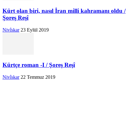
Kürt olan biri, nasıl İran milli kahramanı oldu /
Şoreş Reşî
Nivîskar
23 Eylül 2019
Kürtçe roman -I / Şoreş Reşî
Nivîskar
22 Temmuz 2019