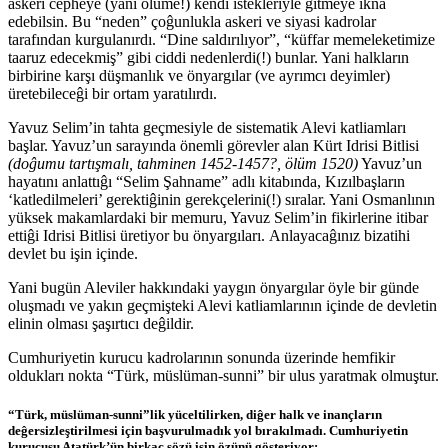
askeri cepheye (yani ölüme!) kendi istekleriyle gitmeye ikna
edebilsin. Bu “neden” çoĝunlukla askeri ve siyasi kadrolar
tarafından kurgulanırdı. “Dine saldırılıyor”, “küffar memeleketimize
taaruz edecekmiş” gibi ciddi nedenlerdi(!) bunlar. Yani halkların
birbirine karşı düşmanlık ve önyargılar (ve ayrımcı deyimler)
üretebileceĝi bir ortam yaratılırdı.
Yavuz Selim’in tahta geçmesiyle de sistematik Alevi katliamları
başlar. Yavuz’un sarayında önemli görevler alan Kürt Idrisi Bitlisi
(doĝumu tartışmalı, tahminen 1452-1457?, ölüm 1520)
Yavuz’un
hayatını anlattıĝı “Selim Şahname” adlı kitabında, Kızılbaşların
‘katledilmeleri’ gerektiĝinin gerekçelerini(!) sıralar. Yani Osmanlının
yüksek makamlardaki bir memuru, Yavuz Selim’in fikirlerine itibar
ettiĝi Idrisi Bitlisi üretiyor bu önyargıları.
Anlayacaĝınız bizatihi
devlet bu işin içinde.
Yani bugün Aleviler hakkındaki yaygın önyargılar öyle bir günde
oluşmadı ve yakın geçmişteki Alevi katliamlarının içinde de devletin
elinin olması şaşırtıcı deĝildir.
Cumhuriyetin kurucu kadrolarının sonunda üzerinde hemfikir
oldukları nokta “Türk, müslüman-sunni” bir ulus yaratmak olmuştur.
“Türk, müslüman-sunni”lik yüceltilirken, diĝer halk ve inançların
deĝersizleştirilmesi için başvurulmadık yol bırakılmadı. Cumhuriyetin
kurucusu Atatürk’ün birkaç sözü işin özünü gösteriyor: