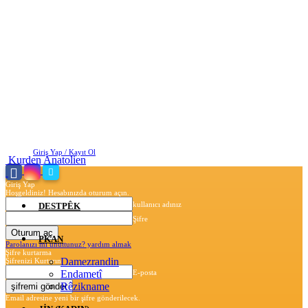
Cuma, Ağustos 7, 2026
Giriş Yap / Kayıt Ol
Kurden Anatolien
Giriş Yap
Hoşgeldiniz! Hesabınızda oturum açın.
kullanıcı adınız
DESTPÊK
Şifre
PKAN
Parolanızı mı unuttunuz? yardım almak
Şifre kurtarma
Damezrandin
Şifrenizi Kurtarın
Endametî
E-posta
Rêzikname
Email adresine yeni bir şifre gönderilecek.