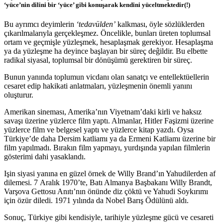
‘yüce’nin dilini bir ‘yüce’ gibi konuşarak kendini yüceltmektedir(!)
Bu ayrımcı deyimlerin
‘tedavülden’
kalkması, öyle sözlüklerden
çıkarılmalarıyla gerçekleşmez. Öncelikle, bunları üreten toplumsal
ortam ve geçmişle yüzleşmek, hesaplaşmak gerekiyor. Hesaplaşma
ya da yüzleşme ha deyince başlayan bir süreç deĝildir. Bu elbette
radikal siyasal, toplumsal bir dönüşümü gerektiren bir süreç.
Bunun yanında toplumun vicdanı olan sanatçı ve entellektüellerin
cesaret edip hakikati anlatmaları, yüzleşmenin önemli yanını
oluşturur.
Amerikan sineması, Amerika’nın Viyetnam’daki kirli ve haksız
savaşı üzerine yüzlerce film yaptı. Almanlar, Hitler Faşizmi üzerine
yüzlerce film ve belgesel yaptı ve yüzlerce kitap yazdı. Oysa
Türkiye’de daha Dersim katliamı ya da Ermeni Katliamı üzerine bir
film yapılmadı. Bırakın film yapmayı, yurdışında yapılan filmlerin
gösterimi dahi yasaklandı.
Işin siyasi yanına en güzel örnek de Willy Brand’ın Yahudilerden af
dilemesi. 7 Aralık 1970’te, Batı Almanya Başbakanı Willy Brandt,
Varşova Gettosu Anıtı’nın önünde diz çöktü ve Yahudi Soykırımı
için özür diledi. 1971 yılında da Nobel Barış Ödülünü aldı.
Sonuç, Türkiye gibi kendisiyle, tarihiyle yüzleşme gücü ve cesareti