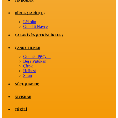
JİN (KADIN)
DÎROK (TARİHÇE)
Lêkolîn
Gund û Navçe
ÇALAKÎYÊN (ETKINLIKLER)
ÇAND Û HUNER
Gotinên Pêşîyan
Beşa Pirtûkan
Çîrok
Helbest
Stran
NÛÇE (HABER)
NIVÎSKAR
TÊKILÎ