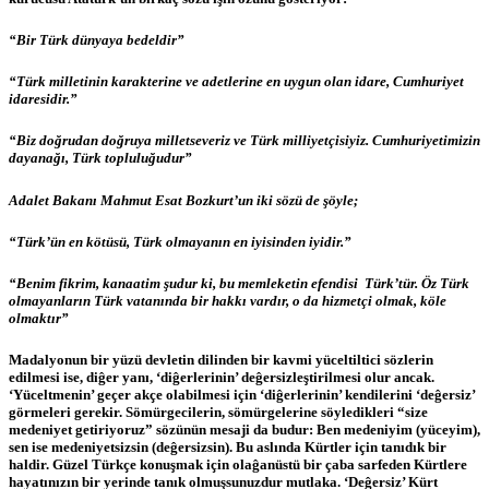
“Bir Türk dünyaya bedeldir”
“Türk milletinin karakterine ve adetlerine en uygun olan idare, Cumhuriyet
idaresidir.”
“Biz doğrudan doğruya milletseveriz ve Türk milliyetçisiyiz. Cumhuriyetimizin
dayanağı, Türk topluluğudur”
Adalet Bakanı Mahmut Esat Bozkurt’un iki sözü de şöyle;
“Türk’ün en kötüsü, Türk olmayanın en iyisinden iyidir.”
“
Benim fikrim, kanaatim
şudur ki, bu memleketin efendisi
Türk’tür. Öz Türk
olmayanların
Türk vatanında bir hakkı vardır, o da hizmetçi olmak, köle
olmaktır”
Madalyonun bir yüzü devletin dilinden bir kavmi yüceltiltici sözlerin
edilmesi ise, diĝer yanı, ‘diĝerlerinin’ deĝersizleştirilmesi olur ancak.
‘Yüceltmenin’ geçer akçe olabilmesi için ‘diĝerlerinin’ kendilerini ‘deĝersiz’
görmeleri gerekir. Sömürgecilerin, sömürgelerine söyledikleri “size
medeniyet getiriyoruz” sözünün mesaji da budur: Ben medeniyim (yüceyim),
sen ise medeniyetsizsin (deĝersizsin). Bu aslında Kürtler için tanıdık bir
haldir. Güzel Türkçe konuşmak için olaĝanüstü bir çaba sarfeden Kürtlere
hayatınızın bir yerinde tanık olmuşsunuzdur mutlaka. ‘Deĝersiz’ Kürt