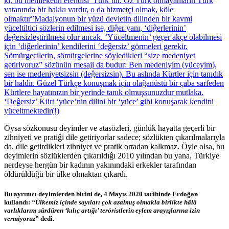
ki, bu memleketin efendisi Türk’tür. Öz Türk olmayanların Türk
vatanında bir hakkı vardır, o da hizmetçi olmak, köle
olmaktır”
Madalyonun bir yüzü devletin dilinden bir kavmi
yüceltiltici sözlerin edilmesi ise, diĝer yanı, ‘diĝerlerinin’
deĝersizleştirilmesi olur ancak. ‘Yüceltmenin’ geçer akçe olabilmesi
için ‘diĝerlerinin’ kendilerini ‘deĝersiz’ görmeleri gerekir.
Sömürgecilerin, sömürgelerine söyledikleri “size medeniyet
getiriyoruz” sözünün mesaji da budur: Ben medeniyim (yüceyim),
sen ise medeniyetsizsin (deĝersizsin). Bu aslında Kürtler için tanıdık
bir haldir. Güzel Türkçe konuşmak için olaĝanüstü bir çaba sarfeden
Kürtlere hayatınızın bir yerinde tanık olmuşsunuzdur mutlaka.
‘Deĝersiz’ Kürt ‘yüce’nin dilini bir ‘yüce’ gibi konuşarak kendini
yüceltmektedir(!)
Oysa sözkonusu deyimler ve atasözleri, günlük hayatta geçerli bir
zihniyeti ve pratiĝi dile getiriyorlar sadece; sözlükten çıkarılmalarıyla
da, dile getirdikleri zihniyet ve pratik ortadan kalkmaz. Öyle olsa, bu
deyimlerin sözlüklerden çıkarıldıĝı 2010 yılından bu yana, Türkiye
nerdeyse hergün bir kadının yakınındaki erkekler tarafından
öldürüldüĝü bir ülke olmaktan çıkardı.
Bu ayrımcı deyimlerden birini de, 4 Mayıs 2020 tarihinde Erdoĝan
kullandı:
“Ülkemiz içinde sayıları çok azalmış olmakla birlikte hâlâ
varlıklarını sürdüren
‘kılıç artığı’
teröristlerin eylem arayışlarına izin
vermiyoruz
” dedi.