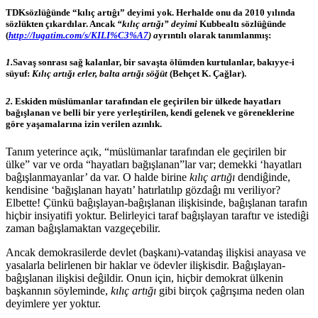
TDKsözlüĝünde “kılıç artıĝı” deyimi yok. Herhalde onu da 2010 yılında
sözlükten çıkardılar. Ancak
“kılıç artığı” deyimi
Kubbealtı sözlüĝünde
(
http://lugatim.com/s/KILI%C3%A7
)
a
yrıntılı olarak tanımlanmış:
1.
Savaş sonrası sağ kalanlar, bir savaşta ölümden kurtulanlar, bakıyye-i
süyuf:
Kılıç artığı erler, balta artığı söğüt
(Behçet K. Çağlar).
2.
Eskiden müslümanlar tarafından ele geçirilen bir ülkede hayatları
bağışlanan ve belli bir yere yerleştirilen, kendi gelenek ve göreneklerine
göre yaşamalarına izin verilen azınlık.
Tanım yeterince açık, “müslümanlar tarafından ele geçirilen bir
ülke” var ve orda “hayatları bağışlanan”lar var; demekki ‘hayatları
baĝışlanmayanlar’ da var. O halde birine
kılıç artığı
dendiĝinde,
kendisine ‘bağışlanan hayatı’ hatırlatılıp gözdaĝı mı veriliyor?
Elbette! Çünkü baĝışlayan-baĝışlanan ilişkisinde, baĝışlanan tarafın
hiçbir insiyatifi yoktur. Belirleyici taraf baĝışlayan taraftır ve istediĝi
zaman baĝışlamaktan vazgeçebilir.
Ancak demokrasilerde devlet (başkanı)-vatandaş ilişkisi anayasa ve
yasalarla belirlenen bir haklar ve ödevler ilişkisdir. Baĝışlayan-
baĝışlanan ilişkisi deĝildir. Onun için, hiçbir demokrat ülkenin
başkannın söyleminde,
kılıç artığı
gibi birçok çaĝrışıma neden olan
deyimlere yer yoktur.