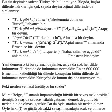
Bu tür deyimler sadece Türkçe’de bulunmuyor. Blogda, başka
dillerde Türkler için çok sayıda deyim orjinal dillerinde de
sıralanmış:
“Türk gibi küfretmek”
(“Bestemmia come un
Turco”),İtalyanca bir
“Türk gibi mi görünüyorum?”
(“هل أبدو مثل الترك”) Arapça
bir deyim.
“Irgat Türk
” (“Türkenknecht”), Almanca bir deyim.
“Türk müsün?
(“թուրք ե՞ս”
):
“Aptal mısın?” anlamında
Ermenice bir deyim.
“Türk zevkinde”
(“turquerie”), “kaba, zalim ve açgözlü”
anlamında Fransızca bir deyim.
Yani demem o ki bu ayrımcı deyimler, az ya da çok her dilde
bulunuyor. Türkçe’de de bulunması normaldir. En az 600.000
Ermeninin katledildiĝi bir ülkede konuşulan bütün dillerde de
bulunması normaldir. Kürtçe’yi de bunun dışında tutmuyorum.
Peki nerden ve nasıl üretiliyor bu sözler?
Murat Belge, “Osmanlı Imparatorluĝu büyük bir savaş makinesidir.”
demişti. Savaş da sadece “silahlı çatışma” demek deĝildir; bir
nedeninin de olması gerekir. Bu da öyle sıradan bir neden olmaz.
Öyle haklı(!) ve güçlü olacakki savaşı meşrulaştıracak ve binlerce