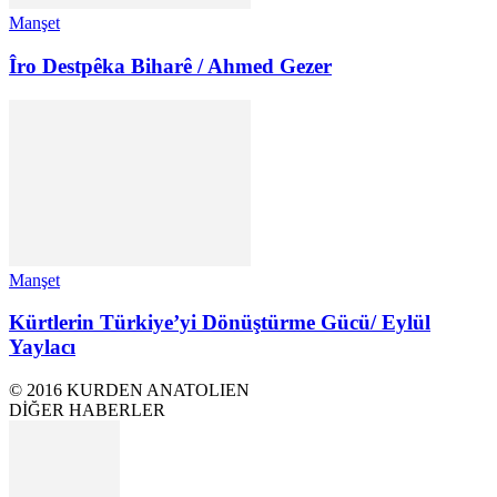
Manşet
Îro Destpêka Biharê / Ahmed Gezer
Manşet
Kürtlerin Türkiye’yi Dönüştürme Gücü/ Eylül
Yaylacı
© 2016 KURDEN ANATOLIEN
DİĞER HABERLER