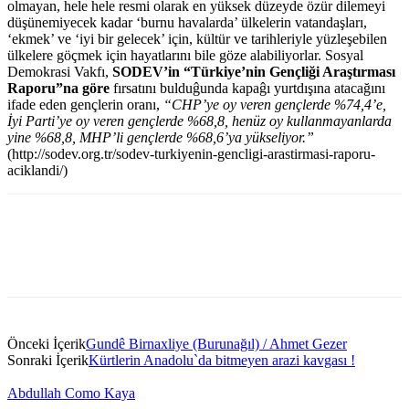
olmayan, hele hele resmi olarak en yüksek düzeyde özür dilemeyi
düşünemiyecek kadar ‘burnu havalarda’ ülkelerin vatandaşları,
‘ekmek’ ve ‘iyi bir gelecek’ için, kültür ve tarihleriyle yüzleşebilen
ülkelere göçmek için hayatlarını bile göze alabiliyorlar. Sosyal
Demokrasi Vakfı,
SODEV’in “Türkiye’nin Gençliği Araştırması
Raporu”na göre
fırsatını bulduĝunda kapaĝı yurtdışına atacağını
ifade eden gençlerin oranı,
“CHP’ye oy veren gençlerde %74,4’e,
İyi Parti’ye oy veren gençlerde %68,8, henüz oy kullanmayanlarda
yine %68,8, MHP’li gençlerde %68,6’ya yükseliyor.”
(http://sodev.org.tr/sodev-turkiyenin-gencligi-arastirmasi-raporu-
aciklandi/)
Önceki İçerik
Gundê Birnaxliye (Burunağıl) / Ahmet Gezer
Sonraki İçerik
Kürtlerin Anadolu`da bitmeyen arazi kavgası !
Abdullah Como Kaya