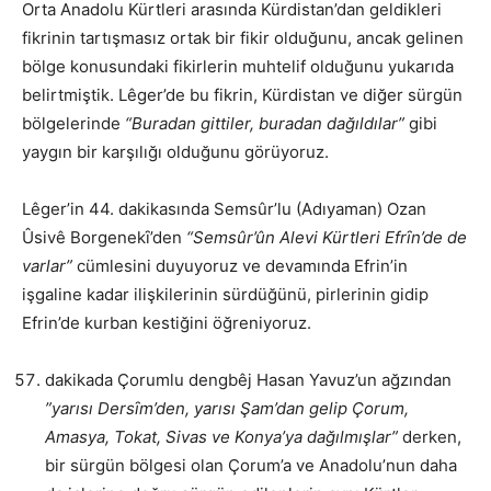
Orta Anadolu Kürtleri arasında Kürdistan’dan geldikleri
fikrinin tartışmasız ortak bir fikir olduğunu, ancak gelinen
bölge konusundaki fikirlerin muhtelif olduğunu yukarıda
belirtmiştik. Lêger’de bu fikrin, Kürdistan ve diğer sürgün
bölgelerinde
“Buradan gittiler, buradan dağıldılar”
gibi
yaygın bir karşılığı olduğunu görüyoruz.
Lêger’in 44. dakikasında Semsûr’lu (Adıyaman) Ozan
Ûsivê Borgenekȋ’den
“Semsûr’ûn Alevi Kürtleri Efrȋn’de de
varlar”
cümlesini duyuyoruz ve devamında Efrin’in
işgaline kadar ilişkilerinin sürdüğünü, pirlerinin gidip
Efrin’de kurban kestiğini öğreniyoruz.
dakikada Çorumlu dengbêj Hasan Yavuz’un ağzından
”yarısı Dersȋm’den, yarısı Şam’dan gelip Çorum,
Amasya, Tokat, Sivas ve Konya’ya dağılmışlar”
derken,
bir sürgün bölgesi olan Çorum’a ve Anadolu’nun daha