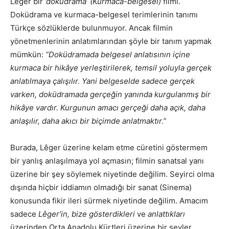
Lêger bir
’doküdrama’ (Kurmaca-belgesel)
filmi.
Doküdrama ve kurmaca-belgesel terimlerinin tanımı
Türkçe sözlüklerde bulunmuyor. Ancak filmin
yönetmenlerinin anlatımlarından şöyle bir tanım yapmak
mümkün:
“Doküdramada belgesel anlatısının içine
kurmaca bir hikâye yerleştirilerek, temsil yoluyla gerçek
anlatılmaya çalışılır. Yani belgeselde sadece gerçek
varken, doküdramada
gerçeğin yanında kurgulanmış bir
hikâye vardır. Kurgunun amacı gerçeği daha açık, daha
anlaşılır, daha akıcı bir biçimde anlatmaktır.”
Burada, Lêger üzerine kelam etme cüretini göstermem
bir yanlış anlaşılmaya yol açmasın; filmin sanatsal yanı
üzerine bir şey söylemek niyetinde değilim. Seyirci olma
dışında hiçbir iddiamın olmadığı bir sanat (Sinema)
konusunda fikir ileri sürmek niyetinde değilim. Amacım
sadece
Lêger’in, bize gösterdikleri
ve
anlattıkları
üzerinden Orta Anadolu Kürtleri üzerine bir şeyler