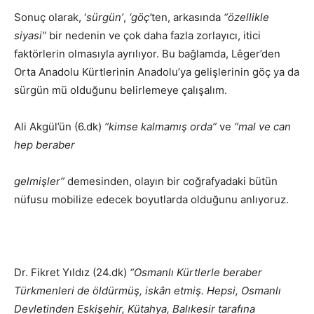
Sonuç olarak, ‘
sürgün’
,
‘göç’
ten, arkasında
“özellikle
siyasi”
bir nedenin ve çok daha fazla zorlayıcı, itici
faktörlerin olmasıyla ayrılıyor. Bu bağlamda, Lêger’den
Orta Anadolu Kürtlerinin Anadolu’ya gelişlerinin göç ya da
sürgün mü olduğunu belirlemeye çalışalım.
Ali Akgül’ün (6.dk)
“kimse kalmamış orda”
ve
“mal ve can
hep beraber
gelmişler”
demesinden, olayın bir coğrafyadaki bütün
nüfusu mobilize edecek boyutlarda olduğunu anlıyoruz.
Dr. Fikret Yıldız (24.dk)
“Osmanlı Kürtlerle beraber
Türkmenleri de öldürmüş, iskân etmiş. Hepsi, Osmanlı
Devletinden Eskişehir, Kütahya, Balıkesir tarafına