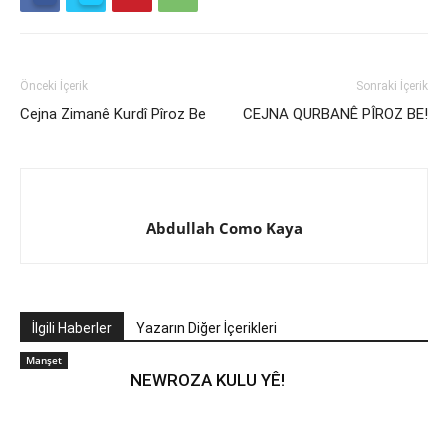
Önceki İçerik
Sonraki İçerik
Cejna Zimanê Kurdî Pîroz Be
CEJNA QURBANÊ PÎROZ BE!
Abdullah Como Kaya
İlgili Haberler
Yazarın Diğer İçerikleri
Manşet
NEWROZA KULU YÊ!