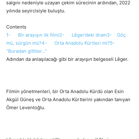
salgını nedeniyle uzayan çekim sürecinin ardından, 2022
yılında seyircisiyle buluştu.
Contents
1- Bir arayışın ilk filmi
2- Lêger’deki dram
3- Göç
mü, sürgün mü?
4- Orta Anadolu Kürtleri mi?
5-
”Buradan gittiler…”
Adından da anlaşılacağı gibi bir
arayışın
belgeseli Lêger.
Filmin yönetmenleri, bir Orta Anadolu Kürdü olan Esin
Akgül Güneş ve Orta Anadolu Kürtlerini yakından tanıyan
Ömer Leventoğlu.