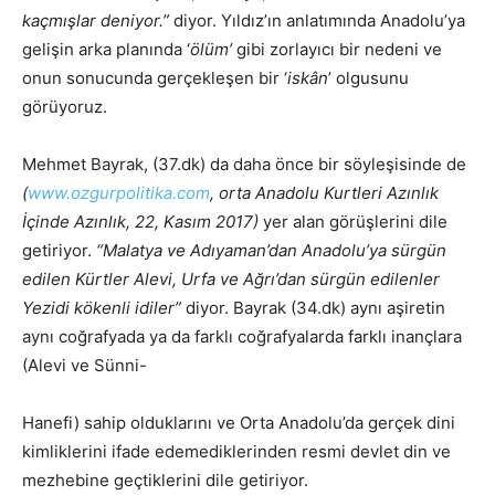
kaçmışlar deniyor.”
diyor. Yıldız’ın anlatımında Anadolu’ya
gelişin arka planında ‘
ölüm’
gibi zorlayıcı bir nedeni ve
onun sonucunda gerçekleşen bir ‘
iskân
’ olgusunu
görüyoruz.
Mehmet Bayrak, (37.dk) da daha önce bir söyleşisinde de
(
www.ozgurpolitika.com
, orta Anadolu Kurtleri Azınlık
İçinde Azınlık, 22, Kasım 2017)
yer alan görüşlerini dile
getiriyor.
“
Malatya ve Adıyaman’dan Anadolu’ya sürgün
edilen Kürtler Alevi, Urfa ve Ağrı’dan sürgün edilenler
Yezidi kökenli idiler”
diyor. Bayrak (34.dk) aynı aşiretin
aynı coğrafyada ya da farklı coğrafyalarda farklı inançlara
(Alevi ve Sünni-
Hanefi) sahip olduklarını ve Orta Anadolu’da gerçek dini
kimliklerini ifade edemediklerinden resmi devlet din ve
mezhebine geçtiklerini dile getiriyor.