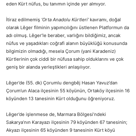
eden Kürt nüfus, bu tanımın içinde yer almıyor.
İtiraz edilmemiş
‘Orta Anadolu Kürtleri’
kavramı, doğal
olarak Lêger filminin yapımcılığını üstlenen Platformun da
adı olmuş. Lêger’le beraber, varlığını bildiğimiz, ancak
nüfus ve yaşadıkları coğrafi alanın büyüklüğü konusunda
bilgimizin olmadığı, mesela Çorum (yani Karadeniz)
Kürtlerinin çok ciddi bir nüfusa sahip olduklarını ve çok
geniş bir alanda yerleştikleri anlaşılıyor.
Lêger’de (55. dk) Çorumlu dengbêj Hasan Yavuz’dan
Çorum’un Alaca ilçesinin 55 köyünün, Ortaköy ilçesinin 16
köyünden 13 tanesinin Kürt olduğunu öğreniyoruz.
Lêger’de işlenmese de, Marmara Bölgesi’ndeki
Sakarya’nın Karayazı ilçesinin 79 köyünden 67 tanesinin;
Akyazı ilçesinin 65 köyünden 9 tanesinin Kürt köyü