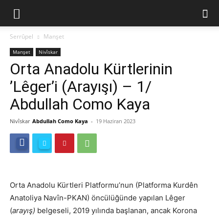
Serrûpel
Manşet
Manşet
Nivîskar
Orta Anadolu Kürtlerinin
’Lêger’i (Arayışı) – 1/
Abdullah Como Kaya
Nivîskar
Abdullah Como Kaya
-
19 Haziran 2023
Orta Anadolu Kürtleri Platformu’nun (Platforma Kurdên
Anatoliya Navȋn-PKAN) öncülüğünde yapılan Lêger
(
arayış)
belgeseli, 2019 yılında başlanan, ancak Korona