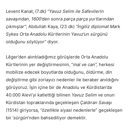
Levent Kanat, (7.dk)
“Yavuz Selim ile Safevilerin
savaşından, 1600’den sonra parça parça yurtlarından
çıkmışlar”
; Abdullah Kaya, (23 dk)
“İngiliz diplomat Mark
Sykes Orta Anadolu Kürtlerinin Yavuz’un sürgünü
olduğunu söylüyor”
diyor.
Lêger’den alıntıladığımız görüşlerde Orta Anadolu
Kürtlerinin yer değiştirmesinin, “
mal ve can”,
herkesi
mobilize edecek boyutlarda olduğunu,
öldürme
,
din
değiştirme
gibi zorlayıcı nedenler ile beraber anıldığını
görüyoruz. İşin içine bir de Anadolu ve Kürdistan’da
40.000 Alevi’yi katlettiği bilinen
Yavuz Selim
ve onun
Kürdistan topraklarında geçekleşen
Çaldıran Savaşı
(1514) giriyorsa,
“özellikle siyasi nedenlerle
” geçekleşen
bir ‘
sürgün
’nden bahsediliyor demektir.