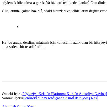
söylemek lüks olmasa gerek. Ya biz ‘atı’ tehlikede olanlar? Onu dinl
Gün, atımızı çalma hazırlıĝındaki hırsızları ve ‘elbir’larını deşifre 
Ha, bu arada, derdimi anlatmak için konusu hırsızlık olan bir hikayey
ama sadece bir tesadüf oldu.
Önceki İçerik
Pêşbaziya Xelatên Platforma Kurdên Anatoliya Navîn
Sonraki İçerik
Penûsêkî di nav rehê çanda Kurdî de!/ Şoreş Reşî
Abdullah Como Kaya