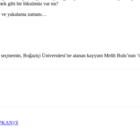
emek gibi bir lüksümüz var mı?
etme ve yakalama zamanı…
i seçmemin, Boĝaziçi Üniversitesi’ne atanan kayyum Melih Bulu’nun ‘inti
 (PKAN)’ê