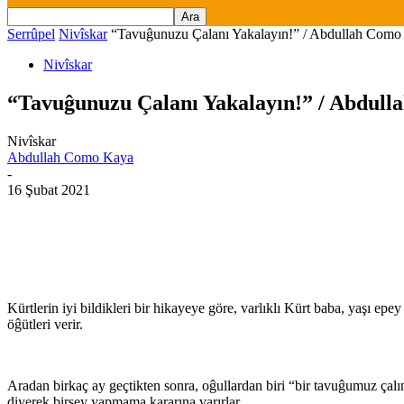
Serrûpel
Nivîskar
“Tavuĝunuzu Çalanı Yakalayın!” / Abdullah Como
Nivîskar
“Tavuĝunuzu Çalanı Yakalayın!” / Abdul
Nivîskar
Abdullah Como Kaya
-
16 Şubat 2021
Kürtlerin iyi bildikleri bir hikayeye göre, varlıklı Kürt baba, yaşı e
öĝütleri verir.
Aradan birkaç ay geçtikten sonra, oĝullardan biri “bir tavuĝumuz çalı
diyerek birşey yapmama kararına varırlar.