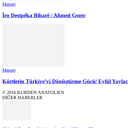
Manşet
Îro Destpêka Biharê / Ahmed Gezer
Manşet
Kürtlerin Türkiye’yi Dönüştürme Gücü/ Eylül Yaylac
© 2016 KURDEN ANATOLIEN
DİĞER HABERLER