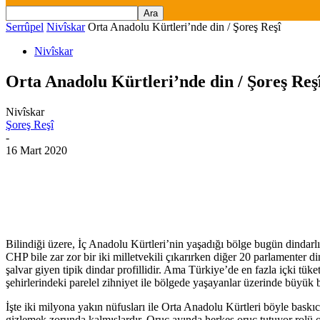
Serrûpel
Nivîskar
Orta Anadolu Kürtleri’nde din / Şoreş Reşî
Nivîskar
Orta Anadolu Kürtleri’nde din / Şoreş Reş
Nivîskar
Şoreş Reşî
-
16 Mart 2020
Bilindiği üzere, İç Anadolu Kürtleri’nin yaşadığı bölge bugün dindarl
CHP bile zar zor bir iki milletvekili çıkarırken diğer 20 parlamenter dinci
şalvar giyen tipik dindar profillidir. Ama Türkiye’de en fazla içki 
şehirlerindeki parelel zihniyet ile bölgede yaşayanlar üzerinde büyük b
İşte iki milyona yakın nüfusları ile Orta Anadolu Kürtleri böyle baskı
gizlemek zorunda kalmışlardır. Oruç ayında herkes oruç tutuyor rolü oy