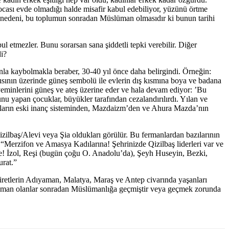
cası evde olmadığı halde misafir kabul edebiliyor, yüzünü örtme
i nedeni, bu toplumun sonradan Müslüman olmasıdır ki bunun tarihi
 etmezler. Bunu sorarsan sana şiddetli tepki verebilir. Diğer
di?
manla kaybolmakla beraber, 30-40 yıl önce daha belirgindi. Örneğin:
ısının üzerinde güneş sembolü ile evlerin dış kısmına boya ve badana
ar yeminlerini güneş ve ateş üzerine eder ve hala devam ediyor: ’Bu
 yapan çocuklar, büyükler tarafından cezalandırılırdı. Yılan ve
a onların eski inanç sisteminden, Mazdaizm’den ve Ahura Mazda’nın
zilbaş/Alevi veya Şia oldukları görülür. Bu fermanlardan bazılarının
 “Merzifon ve Amasya Kadılarına! Şehrinizde Qizilbaş liderleri var ve
ine! İzol, Reşi (bugün çoğu O. Anadolu’da), Şeyh Huseyin, Bezki,
urat.”
iretlerin Adıyaman, Malatya, Maraş ve Antep civarında yaşanları
slüman olanlar sonradan Müslümanlığa geçmiştir veya geçmek zorunda