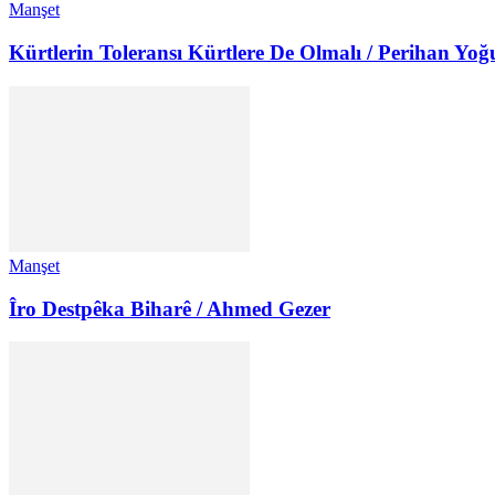
Manşet
Kürtlerin Toleransı Kürtlere De Olmalı / Perihan Yoğ
Manşet
Îro Destpêka Biharê / Ahmed Gezer