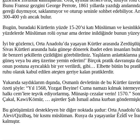
Bunu Fransız gezgini George Perrote, 1861 yıllarda yazdığı anıların
gereği duymuyor, saklanmıyor ve oturup seninle sohbet edebiliyor. A
300-400 yılı ancak bulur.
Bugün, buradaki Kürtlerin yüzde 15-20’si katı Müslüman ve kesinlikle 
yüzdelerde Müslüman rolü oynar ama derine inildiğinde bunun yüzeyse
İyi bir gözlemci, Orta Anadolu’da yaşayan Kürtler arasında Zerdüştlüğü
Sivas Kürtleri arasında hala güneşe dönerek ibadet eden insanları bu
ile benzeri şekillerin çizildiğini görebilirdiniz. Yaşlıların anlattıkla
güneş veya bu ateş üzerine yemin ederim!’ Birçok pratik davranışta d
onun postuna ayrıcalıklı bir yer verilirdi, gibi… Elbette bütün bu pr
ruhu olarak kabul edilen ateşten geriye kalan pratiklerdir.
Yukarıda saydıklarım dışında, Osmanlı devletinin de bu Kürtler üzerin
özeti şöyle: “Yıl 1568, Yozgat Beyine! Cuma namazı kılmak istemeyenl
halkı cem’lere teşvik ediyorlarmış. Münasip cezalar verin! 1570.” Son
Çakal, Kawi/Kömür, … aşiretler Şah İsmail adına kurban göndermişler 
Bu görüşümüzü destekleyen bir diğer noktada şudur: Orta Anadolu’da 
Alevi/Qizilbaş, bir kısmı müslüman. Rusya da yaşayanlar Êzîdî ve İ
kalmıştır.