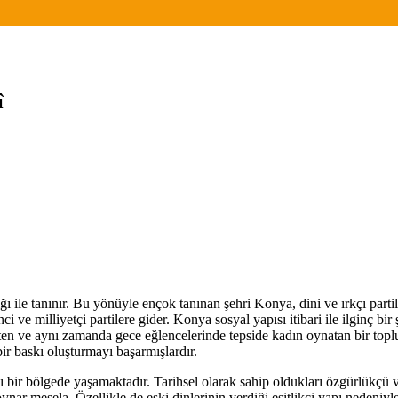
î
ığı ile tanınır. Bu yönüyle ençok tanınan şehri Konya, dini ve ırkçı pa
 ve milliyetçi partilere gider. Konya sosyal yapısı itibari ile ilginç bir ş
tüketen ve aynı zamanda gece eğlencelerinde tepside kadın oynatan bir t
ir baskı oluşturmayı başarmışlardır.
cı bir bölgede yaşamaktadır. Tarihsel olarak sahip oldukları özgürlükçü v
nar mesela. Özellikle de eski dinlerinin verdiği eşitlikçi yapı nedeniyl