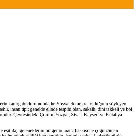
rtilerin karargahı durumundadır. Sosyal demokrat olduğunu söyleyen
ehir, insan tipi: genelde elinde tespihi olan, sakallı, dini takkeli ve bol
oplumdur. Çevresindeki Çorum, Yozgat, Sivas, Kayseri ve Kütahya
e eşitlikçi geleneklerini bölgenin inanç baskısı ile çoğu zaman
e kadın erkek eşitliği hep var oldu, kadınlar erkek kadar özgürdü.