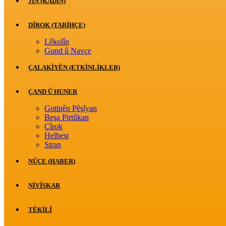
JİN (KADIN)
DÎROK (TARİHÇE)
Lêkolîn
Gund û Navçe
ÇALAKÎYÊN (ETKINLIKLER)
ÇAND Û HUNER
Gotinên Pêşîyan
Beşa Pirtûkan
Çîrok
Helbest
Stran
NÛÇE (HABER)
NIVÎSKAR
TÊKILÎ