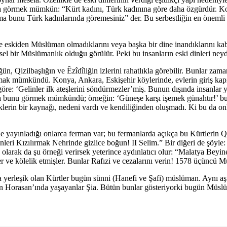
da görmek mümkün: “Kürt kadını, Türk kadınına göre daha özgürdür. Ko
ma bunu Türk kadınlarında göremesiniz” der. Bu serbestliğin en öneml
eskiden Müslüman olmadıklarını veya başka bir dine inandıklarını kabul
l bir Müslümanlık olduğu görülür. Peki bu insanların eski dinleri ney
n, Qizilbaşlığın ve Êzîdîliğin izlerini rahatlıkla görebilir. Bunlar za
lmak mümkündü. Konya, Ankara, Eskişehir köylerinde, evlerin giriş kap
rına göre: ‘Gelinler ilk ateşlerini söndürmezler’miş. Bunun dışında insanl
a bunu görmek mümkündü; örneğin: ‘Güneşe karşı işemek günahtır!’ bunu
atiklerin bir kaynağı, nedeni vardı ve kendiliğinden oluşmadı. Ki bu d
e yayınladığı onlarca ferman var; bu fermanlarda açıkça bu Kürtlerin Qi
eri Kızılırmak Nehrinde gizlice boğun! II Selim.” Bir diğeri de şöyle:
 olarak da şu örneği verirsek yeterince aydınlatıcı olur: “Malatya Bey
ve kölelik etmişler. Bunlar Rafızi ve cezalarını verin! 1578 üçüncü M
yerleşik olan Kürtler bugün sünni (Hanefi ve Şafi) müslüman. Aynı aş
ran Horasan’ında yaşayanlar Şia. Bütün bunlar gösteriyorki bugün Mü