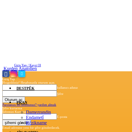
Cuma, Ağustos 7, 2026
Giriş Yap / Kayıt Ol
Kurden Anatolien
Giriş Yap
Hoşgeldiniz! Hesabınızda oturum açın.
kullanıcı adınız
DESTPÊK
Şifre
PKAN
Parolanızı mı unuttunuz? yardım almak
Şifre kurtarma
Damezrandin
Şifrenizi Kurtarın
Endametî
E-posta
Rêzikname
Email adresine yeni bir şifre gönderilecek.