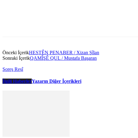
Önceki İçerik
HESTÊN PENABER / Xizan Şîlan
Sonraki İçerik
QAMÎŞÊ QUL / Mustafa Başaran
Şoreş Reşî
İlgili Haberler
Yazarın Diğer İçerikleri