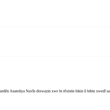
rdên Anatoliya Navîn dixwazin xwe bi rêxistin bikin û bibin xwedî sa