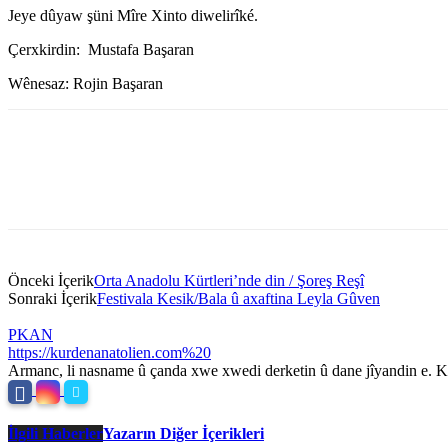
Jeye dûyaw şüni Mîre Xinto diwelirîké.
Çerxkirdin: Mustafa Başaran
Wênesaz: Rojin Başaran
Önceki İçerik
Orta Anadolu Kürtleri’nde din / Şoreş Reşî
Sonraki İçerik
Festivala Kesik/Bala û axaftina Leyla Gûven
PKAN
https://kurdenanatolien.com%20
Armanc, li nasname û çanda xwe xwedi derketin û dane jîyandin e. Ku
İlgili Haberler
Yazarın Diğer İçerikleri