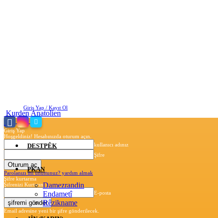
Cumartesi, Ağustos 8, 2026
Giriş Yap / Kayıt Ol
Kurden Anatolien
Giriş Yap
Hoşgeldiniz! Hesabınızda oturum açın.
kullanıcı adınız
DESTPÊK
Şifre
PKAN
Parolanızı mı unuttunuz? yardım almak
Şifre kurtarma
Damezrandin
Şifrenizi Kurtarın
Endametî
E-posta
Rêzikname
Email adresine yeni bir şifre gönderilecek.