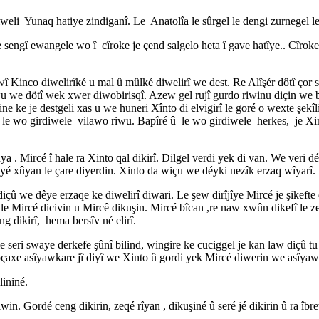
eli Yunaq hatiye zindiganî. Le Anatolîa le sûrgel le dengi zurnegel l
 sengî ewangele wo î cîroke je çend salgelo heta î gave hatîye.. Cîrok
wî Kinco diwelirîké u mal û mûlké diwelirî we dest. Re Alîşér dôtî çor 
u we dötî wek xwer diwobirisqî. Azew gel rujî gurdo riwinu diçin we ba
ke je destgeli xas u we huneri Xînto di elvigirî le goré o wexte şekîli 
 le wo girdiwele vilawo riwu. Bapîré û le wo girdiwele herkes, je Xinto
 . Mircé î hale ra Xinto qal dikirî. Dilgel verdi yek di van. We veri 
iyé xûyan le çare diyerdin. Xinto da wiçu we déyki nezîk erzaq wîyarî.
çû we dêye erzaqe ke diwelirî diwari. Le şew dirîjîye Mircé je şikefte d
vî le Mircé dicivin u Mircê dikuşin. Mircé bîcan ,re naw xwûn dikefî l
ng dikirî, hema bersîv né elirî.
e seri swaye derkefe şûnî bilind, wingire ke cuciggel je kan law diçû t
çaxe asîyawkare jî diyî we Xinto û gordi yek Mircé diwerin we asîyawe
lininé.
in. Gordé ceng dikirin, zeqé rîyan , dikuşiné û seré jé dikirin û ra îbre