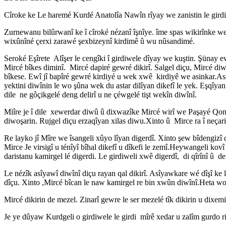
Cîroke ke Le haremé Kurdé Anatolîa Nawîn rîyay we zanistin le girdiw
Zurnewanu bilûrwanî ke î cîroké nézanî îşnîye. îme spas wikirînke we
wixûnîné çerxi zarawé şexbizeynî kirdimê û wu nûsandimé.
Seroké Eşîrete Alîşer le cengîki î girdiwele dîyay we kuştin. Şünay e
Mircé bîkes diminî. Mircé dapiré gewré dikirî. Salgel diçu, Mircé diw
bîkese. Ewî jî bapîré gewré kirdiyé u wek xwê kirdiyê we asinkar.Asine 
yektini diwînin le wo şûna wek du astar dilîyan dikefî le yek. Eşqîyan
dile ne gôçikgelé deng delirî u ne çéwgelé tişt wekîn diwînî.
Miîre je î dile xewerdar diwû û dixwazîke Mircé wirî we Paşayé Qonya
diwoşarin. Rujgel diçu erzaqîyan xilas diwu.Xinto û Mirce ra î neçar
Re layko jî Mîre we îsangeli xûyo lîyan digerdî. Xinto şew bîdengizî di
Mirce Je virsigî u ténîyî bîhal dikefî u dîkefi le zemî.Heywangeli ko
daristanu kamirgel lé digerdi. Le girdiweli xwê digerdî, di qîrînî û de
Le nézîk asîyawî diwînî diçu rayan qal dikirî. Asîyawkare wé dîşî ke l
dîçu. Xinto ,Mircé bîcan le naw kamirgel re bin xwûn diwînî.Heta wo
Mircé dikirin de mezel. Zinarî gewre le ser mezelé tîk dikirin u dixemi
Je ye dûyaw Kurdgeli o girdiwele le girdi mîrê xedar u zalîm gurdo riw