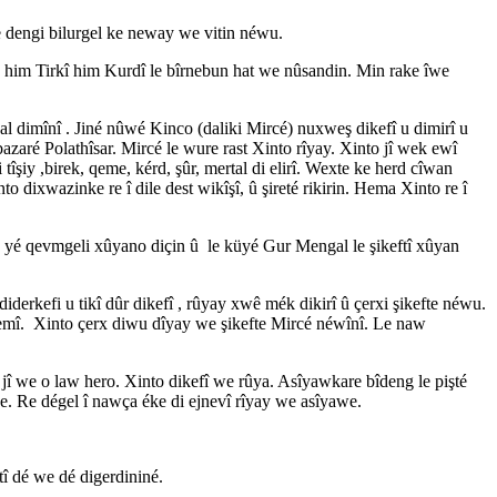
e dengi bilurgel ke neway we vitin néwu.
e him Tirkî him Kurdî le bîrnebun hat we nûsandin. Min rake îwe
sal dimînî . Jiné nûwé Kinco (daliki Mircé) nuxweş dikefî u dimirî u
zaré Polathîsar. Mircé le wure rast Xinto rîyay. Xinto jî wek ewî
tîşiy ,birek, qeme, kérd, şûr, mertal di elirî. Wexte ke herd cîwan
 dixwazinke re î dile dest wikîşî, û şireté rikirin. Hema Xinto re î
dé yé qevmgeli xûyano diçin û le küyé Gur Mengal le şikeftî xûyan
iderkefi u tikî dûr dikefî , rûyay xwê mék dikirî û çerxi şikefte néwu.
e zemî. Xinto çerx diwu dîyay we şikefte Mircé néwînî. Le naw
u jî we o law hero. Xinto dikefî we rûya. Asîyawkare bîdeng le pişté
. Re dégel î nawça éke di ejnevî rîyay we asîyawe.
tî dé we dé digerdininé.