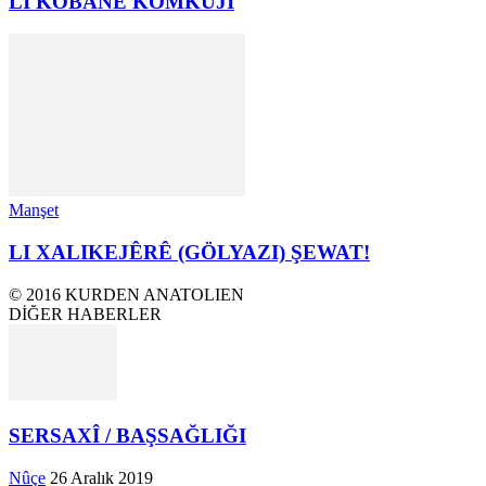
LI KOBANÊ KOMKUJÎ
Manşet
LI XALIKEJÊRÊ (GÖLYAZI) ŞEWAT!
© 2016 KURDEN ANATOLIEN
DİĞER HABERLER
SERSAXÎ / BAŞSAĞLIĞI
Nûçe
26 Aralık 2019