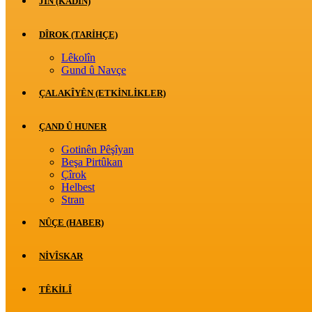
JİN (KADIN)
DÎROK (TARİHÇE)
Lêkolîn
Gund û Navçe
ÇALAKÎYÊN (ETKINLIKLER)
ÇAND Û HUNER
Gotinên Pêşîyan
Beşa Pirtûkan
Çîrok
Helbest
Stran
NÛÇE (HABER)
NIVÎSKAR
TÊKILÎ