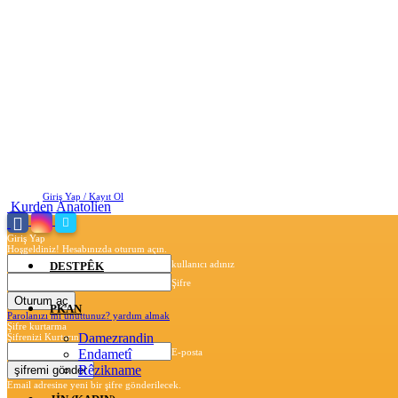
Cumartesi, Ağustos 8, 2026
Giriş Yap / Kayıt Ol
Kurden Anatolien
Giriş Yap
Hoşgeldiniz! Hesabınızda oturum açın.
kullanıcı adınız
DESTPÊK
Şifre
PKAN
Parolanızı mı unuttunuz? yardım almak
Şifre kurtarma
Damezrandin
Şifrenizi Kurtarın
Endametî
E-posta
Rêzikname
Email adresine yeni bir şifre gönderilecek.