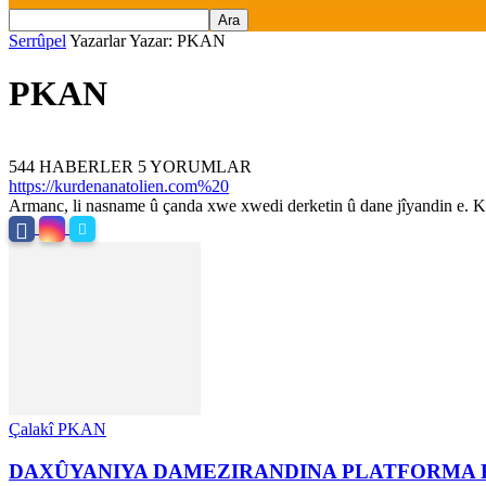
Serrûpel
Yazarlar
Yazar: PKAN
PKAN
544 HABERLER
5 YORUMLAR
https://kurdenanatolien.com%20
Armanc, li nasname û çanda xwe xwedi derketin û dane jîyandin e. Ku
Çalakî PKAN
DAXÛYANIYA DAMEZIRANDINA PLATFORMA K