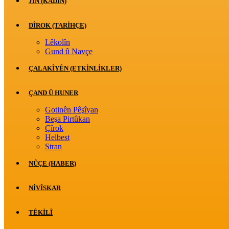
JİN (KADIN)
DÎROK (TARİHÇE)
Lêkolîn
Gund û Navçe
ÇALAKÎYÊN (ETKINLIKLER)
ÇAND Û HUNER
Gotinên Pêşîyan
Beşa Pirtûkan
Çîrok
Helbest
Stran
NÛÇE (HABER)
NIVÎSKAR
TÊKILÎ