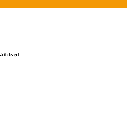
zî û dezgeh.