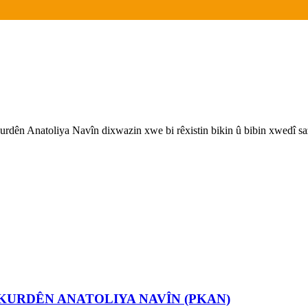
rdên Anatoliya Navîn dixwazin xwe bi rêxistin bikin û bibin xwedî sa
URDÊN ANATOLIYA NAVÎN (PKAN)