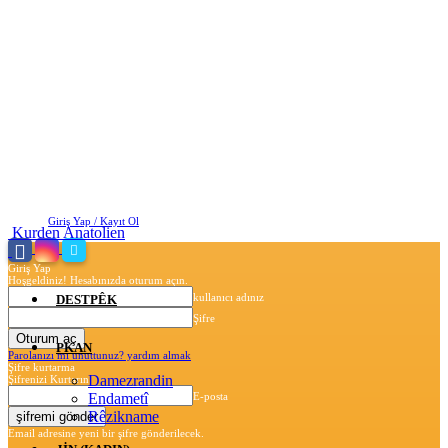
Cumartesi, Ağustos 8, 2026
Giriş Yap / Kayıt Ol
Kurden Anatolien
Giriş Yap
Hoşgeldiniz! Hesabınızda oturum açın.
kullanıcı adınız
DESTPÊK
Şifre
PKAN
Parolanızı mı unuttunuz? yardım almak
Şifre kurtarma
Damezrandin
Şifrenizi Kurtarın
Endametî
E-posta
Rêzikname
Email adresine yeni bir şifre gönderilecek.