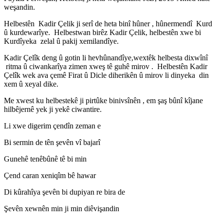
weşandin.
Helbestên Kadir Çelik ji serî de heta binî hûner , hûnermendî Kurd
û kurdewarîye. Helbestwan birêz Kadir Çelik, helbestên xwe bi
Kurdîyeka zelal û pakij xemilandîye.
Kadir Çelîk deng û gotin li hevhûnandîye,wextêk helbesta dixwînî
ritma û ciwankarîya zimen xweş tê guhê mirov . Helbestên Kadir
Çelîk wek ava çemê Firat û Dicle diherikên û mirov li dinyeka din
xem û xeyal dike.
Me xwest ku helbestekê ji pirtûke binivsînên , em şaş bûnî kîjane
hilbêjernê yek ji yekê ciwantire.
Li xwe digerim çendîn zeman e
Bi sermin de tên şevên vî bajarî
Gunehê tenêbûnê tê bi min
Çend caran xeniqîm bê hawar
Di kûrahîya şevên bi dupiyan re bira de
Şevên xewnên min ji min diêvişandin