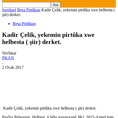
Serrûpel
Beşa Pirtûkan
Kadir Çelik, yekemin pirtûka xwe helbesta (
şiir) derket.
Beşa Pirtûkan
Kadir Çelik, yekemin pirtûka xwe
helbesta ( şiir) derket.
Nivîskar
PKAN
-
2 Ocak 2017
Kadir Çelik, yekemin pirtûka xwe helbesta ( şiir) derket.
Payîza Pelweşan, Helbest, ji hêla weşanxanê J&J, 2015-Amed hate