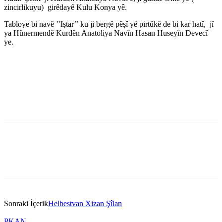
zincirlikuyu) girêdayê Kulu Konya yê.
Tabloye bi navê ’’Iştar’’ ku ji bergê pêşî yê pirtûkê de bi kar hatî, jî
ya Hûnermendê Kurdên Anatoliya Navîn Hasan Huseyîn Devecî
ye.
Sonraki İçerik
Helbestvan Xizan Şîlan
PKAN