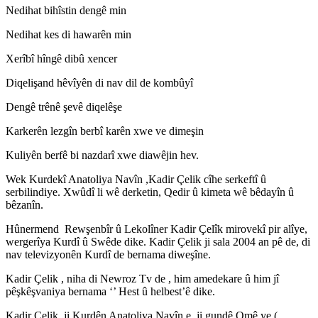
Nedihat bihîstin dengê min
Nedihat kes di hawarên min
Xerîbî hîngê dibû xencer
Diqelişand hêvîyên di nav dil de kombûyî
Dengê trênê şevê diqelêşe
Karkerên lezgîn berbî karên xwe ve dimeşin
Kuliyên berfê bi nazdarî xwe diawêjin hev.
Wek Kurdekî Anatoliya Navîn ,Kadir Çelik cîhe serkeftî û
serbilindiye. Xwûdî li wê derketin, Qedir û kimeta wê bêdayîn û
bêzanîn.
Hûnermend Rewşenbîr û Lekolîner Kadir Çelîk mirovekî pir alîye,
wergerîya Kurdî û Swêde dike. Kadir Çelik ji sala 2004 an pê de, di
nav televizyonên Kurdî de bernama diweşîne.
Kadir Çelik , niha di Newroz Tv de , him amedekare û him jî
pêşkêşvaniya bernama ‘’ Hest û helbest’ê dike.
Kadir Çelik ji Kurdên Anatoliya Navîn e, ji gundê Omê ye (