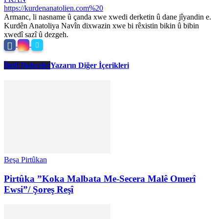
https://kurdenanatolien.com%20
Armanc, li nasname û çanda xwe xwedi derketin û dane jîyandin e.
Kurdên Anatoliya Navîn dixwazin xwe bi rêxistin bikin û bibin
xwedî sazî û dezgeh.
İlgili Haberler
Yazarın Diğer İçerikleri
Beşa Pirtûkan
Pirtûka ”Koka Malbata Me-Secera Malê Omerî
Ewsi”/ Şoreş Reşî