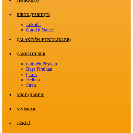
JİN (KADIN)
DÎROK (TARİHÇE)
Lêkolîn
Gund û Navçe
ÇALAKÎYÊN (ETKINLIKLER)
ÇAND Û HUNER
Gotinên Pêşîyan
Beşa Pirtûkan
Çîrok
Helbest
Stran
NÛÇE (HABER)
NIVÎSKAR
TÊKILÎ