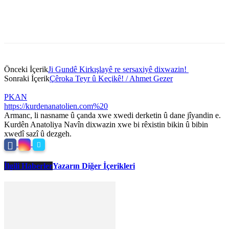
Önceki İçerik
Ji Gundê Kirkışlayê re sersaxiyê dixwazin!
Sonraki İçerik
Çêroka Teyr û Keçikê! / Ahmet Gezer
PKAN
https://kurdenanatolien.com%20
Armanc, li nasname û çanda xwe xwedi derketin û dane jîyandin e.
Kurdên Anatoliya Navîn dixwazin xwe bi rêxistin bikin û bibin
xwedî sazî û dezgeh.
İlgili Haberler
Yazarın Diğer İçerikleri