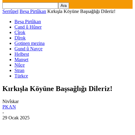
Serrûpel
Beşa Pirtûkan
Kırkışla Köyüne Başsağlığı Dileriz!
Beşa Pirtûkan
Çand û Hûner
Çîrok
Dîrok
Gotinen mezina
Gund û Navçe
Helbest
Manşet
Nûçe
Stran
Türkçe
Kırkışla Köyüne Başsağlığı Dileriz!
Nivîskar
PKAN
-
29 Ocak 2025