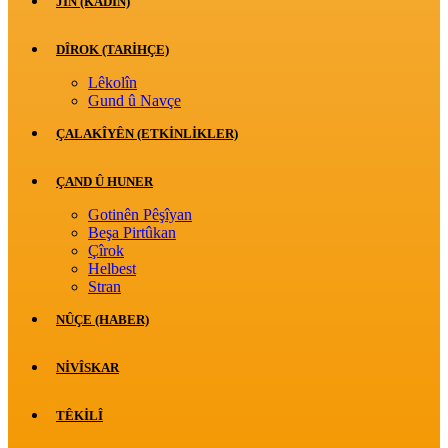
JİN (KADIN)
DÎROK (TARİHÇE)
Lêkolîn
Gund û Navçe
ÇALAKÎYÊN (ETKINLIKLER)
ÇAND Û HUNER
Gotinên Pêşîyan
Beşa Pirtûkan
Çîrok
Helbest
Stran
NÛÇE (HABER)
NIVÎSKAR
TÊKILÎ