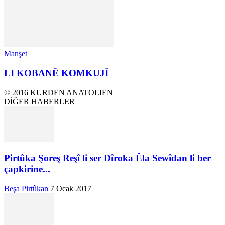
Manşet
LI KOBANÊ KOMKUJÎ
© 2016 KURDEN ANATOLIEN
DİĞER HABERLER
Pirtûka Şoreş Reşî li ser Dîroka Êla Sewîdan li ber
çapkirine...
Beşa Pirtûkan
7 Ocak 2017