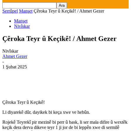
Serrûpel
Manşet
Çêroka Teyr û Keçikê! / Ahmet Gezer
Manşet
Nivîskar
Çêroka Teyr û Keçikê! / Ahmet Gezer
Nivîskar
Ahmet Gezer
-
1 Şubat 2025
Çêroka Teyr û Keçikê!
Li diyarekê dûr, dayikek bi keça xwe ve hebûn.
Rojekê Teyrekî pir mezinê bi perr û bask, li ser mala difire û wextêk
keçik dera derva dikeve teyr
1
ji jor de bi leppên xwe di sermilê