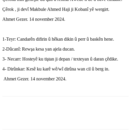
Çêrok , ji devî Makbule Ahmed Haji ji Kobanî yê wergirt.
Ahmet Gezer. 14 november 2024.
1-Teyr: Candarên difirin û hêkan dikin û perr û baskên hene.
2-Dûcanî: Rewşa kesa yan ajela ducan.
3- Necarr: Hosteyê ku tiştan ji depan / texteyan û daran çêdike.
4- Dirûnkar: Kesê ku karê wê/wî dirûna wan cil û berg in.
Ahmet Gezer. 14 november 2024.