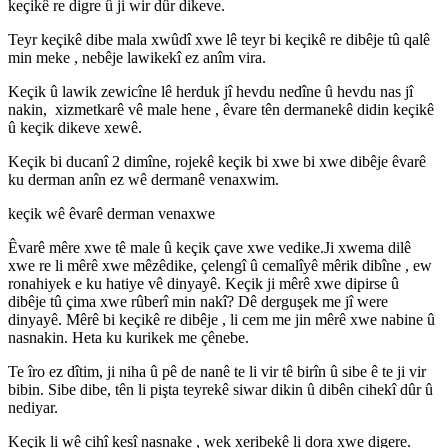
keçikê re digre û ji wir dûr dikeve.
Teyr keçikê dibe mala xwûdî xwe lê teyr bi keçikê re dibêje tû qalê
min meke , nebêje lawikekî ez anîm vira.
Keçik û lawik zewicîne lê herduk jî hevdu nedîne û hevdu nas jî
nakin, xizmetkarê vê male hene , êvare tên dermanekê didin keçikê
û keçik dikeve xewê.
Keçik bi ducanî
2
dimîne, rojekê keçik bi xwe bi xwe dibêje êvarê
ku derman anîn ez wê dermanê venaxwim.
keçik wê êvarê derman venaxwe
Êvarê mêre xwe tê male û keçik çave xwe vedike.Ji xwema dilê
xwe re li mêrê xwe mêzêdike, çelengî û cemalîyê mêrik dibîne , ew
ronahiyek e ku hatiye vê dinyayê. Keçik ji mêrê xwe dipirse û
dibêje tû çima xwe rûberî min nakî? Dê derguşek me jî were
dinyayê. Mêrê bi keçikê re dibêje , li cem me jin mêrê xwe nabine û
nasnakin. Heta ku kurikek me çênebe.
Te îro ez dîtim, ji niha û pê de nanê te li vir tê birîn û sibe ê te ji vir
bibin. Sibe dibe, tên li pişta teyrekê siwar dikin û dibên cihekî dûr û
nediyar.
Keçik li wê cihî kesî nasnake , wek xeribekê li dora xwe digere.