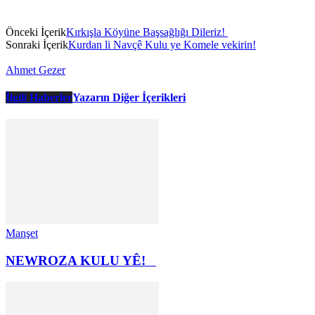
Önceki İçerik
Kırkışla Köyüne Başsağlığı Dileriz!
Sonraki İçerik
Kurdan li Navçê Kulu ye Komele vekirin!
Ahmet Gezer
İlgili Haberler
Yazarın Diğer İçerikleri
Manşet
NEWROZA KULU YÊ!