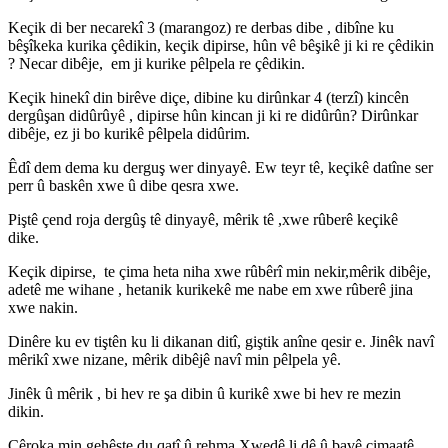
Keçik di ber necarekî
3
(marangoz) re derbas dibe , dibîne ku
bêşîkeka kurika çêdikin, keçik dipirse, hûn vê bêşikê ji ki re çêdikin
? Necar dibêje, em ji kurike pêlpela re çêdikin.
Keçik hinekî din birêve diçe, dibine ku dirûnkar
4
(terzî) kincên
dergûşan didûrûyê , dipirse hûn kincan ji ki re didûrûn? Dirûnkar
dibêje, ez ji bo kurikê pêlpela didûrim.
Êdî dem dema ku derguş wer dinyayê. Ew teyr tê, keçikê datîne ser
perr û baskên xwe û dibe qesra xwe.
Piştê çend roja dergûş tê dinyayê, mêrik tê ,xwe rûberê keçikê
dike.
Keçik dipirse, te çima heta niha xwe rûbêrî min nekir,mêrik dibêje,
adetê me wihane , hetanik kurikekê me nabe em xwe rûberê jina
xwe nakin.
Dinêre ku ev tiştên ku li dikanan ditî, giştik anîne qesir e. Jinêk navî
mêrikî xwe nizane, mêrik dibêjê navî min pêlpela yê.
Jinêk û mêrik , bi hev re şa dibin û kurikê xwe bi hev re mezin
dikin.
Çêroka min gehêşte du qatî û rehma Xwedê li dê û bavê cimaatê.