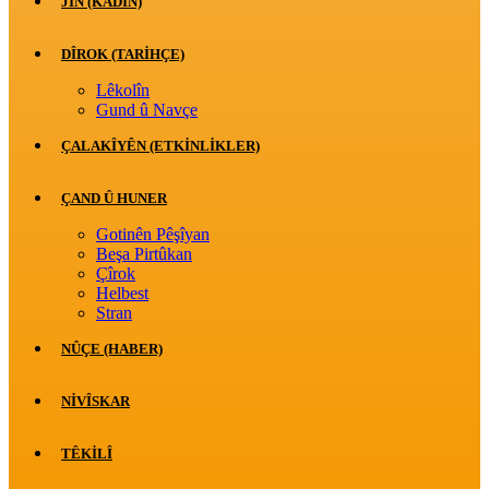
JİN (KADIN)
DÎROK (TARİHÇE)
Lêkolîn
Gund û Navçe
ÇALAKÎYÊN (ETKINLIKLER)
ÇAND Û HUNER
Gotinên Pêşîyan
Beşa Pirtûkan
Çîrok
Helbest
Stran
NÛÇE (HABER)
NIVÎSKAR
TÊKILÎ