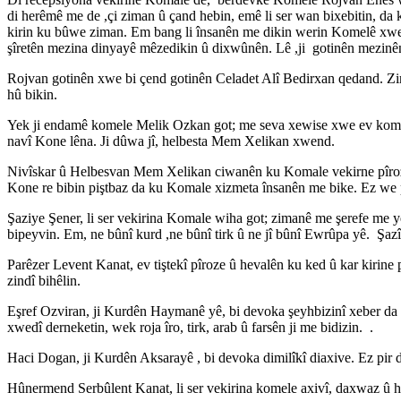
di herêmê me de ,çi ziman û çand hebin, emê li ser wan bixebitin, da
kirin ku bûwe ziman. Em bang li însanên me dikin werin Komelê xwe z
şîretên mezina dinyayê mêzedikin û dixwûnên. Lê ,ji gotinên mezinê
Rojvan gotinên xwe bi çend gotinên Celadet Alî Bedirxan qedand. Zi
hû bikin.
Yek ji endamê komele Melik Ozkan got; me seva xewise xwe ev kome
navî Kone lêna. Ji dûwa jî, helbesta Mem Xelikan xwend.
Nivîskar û Helbesvan Mem Xelikan ciwanên ku Komale vekirne pîroz k
Kone re bibin piştbaz da ku Komale xizmeta însanên me bike. Ez we 
Şaziye Şener, li ser vekirina Komale wiha got; zimanê me şerefe me 
bipeyvin. Em, ne bûnî kurd ,ne bûnî tirk û ne jî bûnî Ewrûpa yê. Şazî
Parêzer Levent Kanat, ev tiştekî pîroze û hevalên ku ked û kar kirin
zindî bihêlin.
Eşref Ozviran, ji Kurdên Haymanê yê, bi devoka şeyhbizinî xeber da
xwedî derneketin, wek roja îro, tirk, arab û farsên ji me bidizin. .
Haci Dogan, ji Kurdên Aksarayê , bi devoka dimilîkî diaxive. Ez pir
Hûnermend Serbûlent Kanat, li ser vekirina komele axivî, daxwaz û 