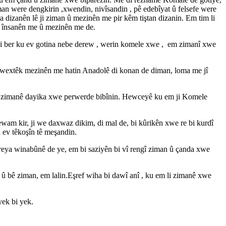
an were dengkirin ,xwendin, nivîsandin , pê edebîyat û felsefe were
dizanên lê ji ziman û mezinên me pir kêm tiştan dizanin. Em tim li
ra însanên me û mezinên me de.
Ji ber ku ev gotina nebe derew , werin komele xwe , em zimanî xwe
wextêk mezinên me hatin Anadolê di konan de diman, loma me jî
 bi zimanê dayika xwe perwerde bibînin. Hewceyê ku em ji Komele
am kir, ji we daxwaz dikim, di mal de, bi kûrikên xwe re bi kurdî
 ev têkoşîn tê meşandin.
tereya winabûnê de ye, em bi saziyên bi vî rengî ziman û çanda xwe
 bê ziman, em lalin.Eşref wiha bi dawî anî , ku em li zimanê xwe
 yek bi yek.