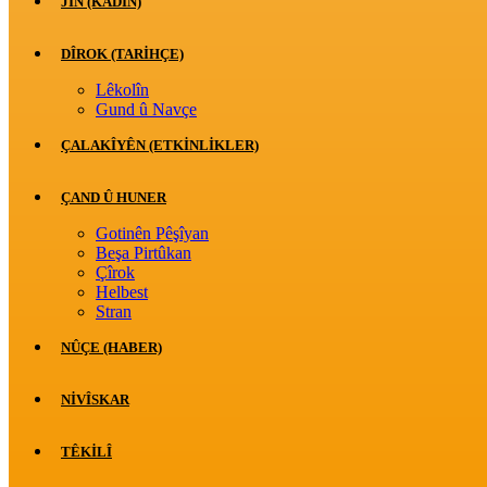
JİN (KADIN)
DÎROK (TARİHÇE)
Lêkolîn
Gund û Navçe
ÇALAKÎYÊN (ETKINLIKLER)
ÇAND Û HUNER
Gotinên Pêşîyan
Beşa Pirtûkan
Çîrok
Helbest
Stran
NÛÇE (HABER)
NIVÎSKAR
TÊKILÎ