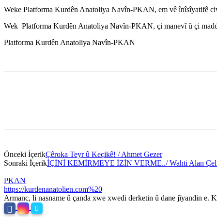
Weke Platforma Kurdên Anatoliya Navîn-PKAN, em vê înîsîyatifê ciw
Wek Platforma Kurdên Anatoliya Navîn-PKAN, çi manevî û çi maddî
Platforma Kurdên Anatoliya Navîn-PKAN
Önceki İçerik
Çêroka Teyr û Keçikê! / Ahmet Gezer
Sonraki İçerik
İÇİNİ KEMİRMEYE İZİN VERME../ Wahti Alan Çel
PKAN
https://kurdenanatolien.com%20
Armanc, li nasname û çanda xwe xwedi derketin û dane jîyandin e. Ku