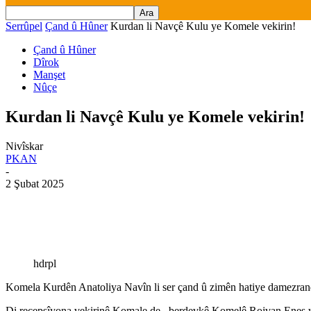
Serrûpel
Çand û Hûner
Kurdan li Navçê Kulu ye Komele vekirin!
Çand û Hûner
Dîrok
Manşet
Nûçe
Kurdan li Navçê Kulu ye Komele vekirin!
Nivîskar
PKAN
-
2 Şubat 2025
hdrpl
Komela Kurdên Anatoliya Navîn li ser çand û zimên hatiye damezran
Di recepsîyona vekirinê Komale de, berdevkê Komelê Rojvan Enes we