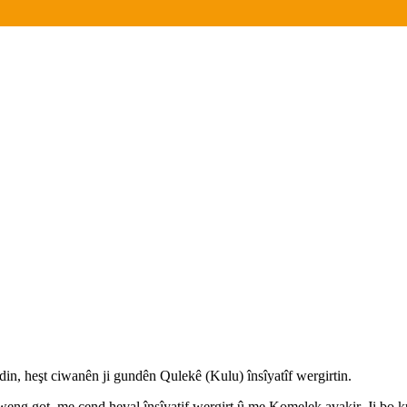
din, heşt ciwanên ji gundên Qulekê (Kulu) însîyatîf wergirtin.
ng got, me çend heval însîyatif wergirt û me Komelek avakir. Ji bo 