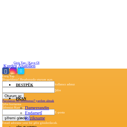
Perşembe, Ağustos 6, 2026
Giriş Yap / Kayıt Ol
Kurden Anatolien
Giriş Yap
Hoşgeldiniz! Hesabınızda oturum açın.
kullanıcı adınız
DESTPÊK
Şifre
PKAN
Parolanızı mı unuttunuz? yardım almak
Şifre kurtarma
Damezrandin
Şifrenizi Kurtarın
Endametî
E-posta
Rêzikname
Email adresine yeni bir şifre gönderilecek.