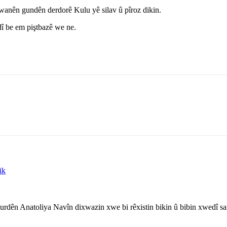
anên gundên derdorê Kulu yê silav û pîroz dikin.
 be em piştbazê we ne.
ik
rdên Anatoliya Navîn dixwazin xwe bi rêxistin bikin û bibin xwedî sa