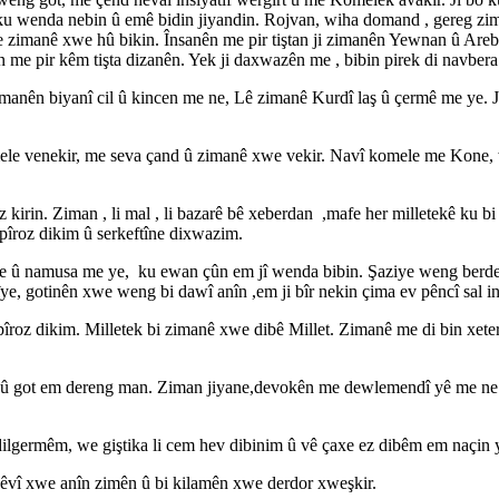
 ku wenda nebin û emê bidin jiyandin. Rojvan, wiha domand , gereg zim
imanê xwe hû bikin. Însanên me pir tiştan ji zimanên Yewnan û Areba 
n me pir kêm tişta dizanên. Yek ji daxwazên me , bibin pirek di navbe
manên biyanî cil û kincen me ne, Lê zimanê Kurdî laş û çermê me ye. 
le venekir, me seva çand û zimanê xwe vekir. Navî komele me Kone, 
irin. Ziman , li mal , li bazarê bê xeberdan ,mafe her milletekê ku
pîroz dikim û serkeftîne dixwazim.
ye û namusa me ye, ku ewan çûn em jî wenda bibin. Şaziye weng berdew
ye, gotinên xwe weng bi dawî anîn ,em ji bîr nekin çima ev pêncî sal in
e pîroz dikim. Milletek bi zimanê xwe dibê Millet. Zimanê me di bin xe
 û got em dereng man. Ziman jiyane,devokên me dewlemendî yê me ne û
 dilgermêm, we giştika li cem hev dibinim û vê çaxe ez dibêm em naçin
hêvî xwe anîn zimên û bi kilamên xwe derdor xweşkir.