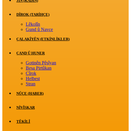
JİN (KADIN)
DÎROK (TARİHÇE)
Lêkolîn
Gund û Navçe
ÇALAKÎYÊN (ETKINLIKLER)
ÇAND Û HUNER
Gotinên Pêşîyan
Beşa Pirtûkan
Çîrok
Helbest
Stran
NÛÇE (HABER)
NIVÎSKAR
TÊKILÎ