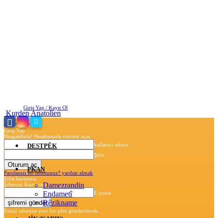
Cuma, Ağustos 7, 2026
Giriş Yap / Kayıt Ol
Kurden Anatolien
Giriş Yap
Hoşgeldiniz! Hesabınızda oturum açın.
kullanıcı adınız
DESTPÊK
Şifre
PKAN
Parolanızı mı unuttunuz? yardım almak
Şifre kurtarma
Damezrandin
Şifrenizi Kurtarın
Endametî
E-posta
Rêzikname
Email adresine yeni bir şifre gönderilecek.