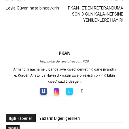
Önceki İçerik
Sonraki İçerik
Leyla Güven hate binçavkirin
PKAN- E’DEN REFERANDUMA
SON 3 GÜN KALA-NEFSINE
YENILENLERE HAYIR!
PKAN
https://kurdenanatolien.com%20
Armanc, li nasname û çanda xwe xwedi derketin û dane jîyandin
e. Kurdên Anatoliya Navîn dixwazin xwe bi rêxistin bikin û bibin
xwedî sazî û dezgeh.
İlgili Haberler
Yazarın Diğer İçerikleri
Manşet