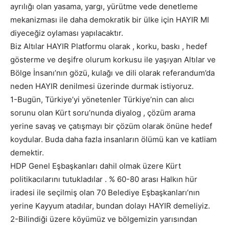
ayrılığı olan yasama, yargı, yürütme vede denetleme
mekanizması ile daha demokratik bir ülke için HAYIR MI
diyeceğiz oylaması yapılacaktır.
Biz Altılar HAYIR Platformu olarak , korku, baskı , hedef
gösterme ve deşifre olurum korkusu ile yaşıyan Altılar ve
Bölge İnsanı’nın gözü, kulağı ve dili olarak referandum’da
neden HAYIR denilmesi üzerinde durmak istiyoruz.
1-Bugün, Türkiye’yi yönetenler Türkiye’nin can alıcı
sorunu olan Kürt soru’nunda diyalog , çözüm arama
yerine savaş ve çatışmayı bir çözüm olarak önüne hedef
koydular. Buda daha fazla insanların ölümü kan ve katliam
demektir.
HDP Genel Eşbaşkanları dahil olmak üzere Kürt
politikacılarını tutukladılar . % 60-80 arası Halkın hür
iradesi ile seçilmiş olan 70 Belediye Eşbaşkanları’nın
yerine Kayyum atadılar, bundan dolayı HAYIR demeliyiz.
2-Bilindiği üzere köyümüz ve bölgemizin yarısından