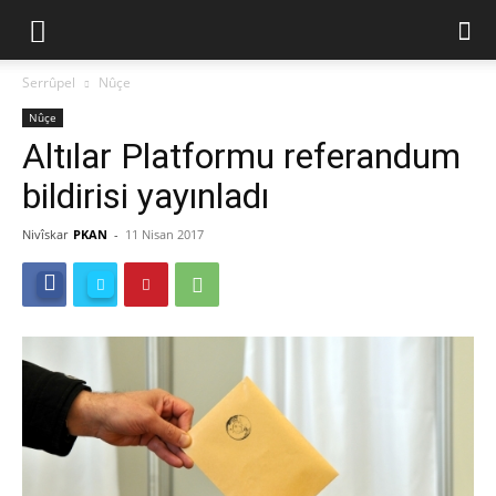
Serrûpel
Nûçe
Nûçe
Altılar Platformu referandum
bildirisi yayınladı
Nivîskar
PKAN
-
11 Nisan 2017