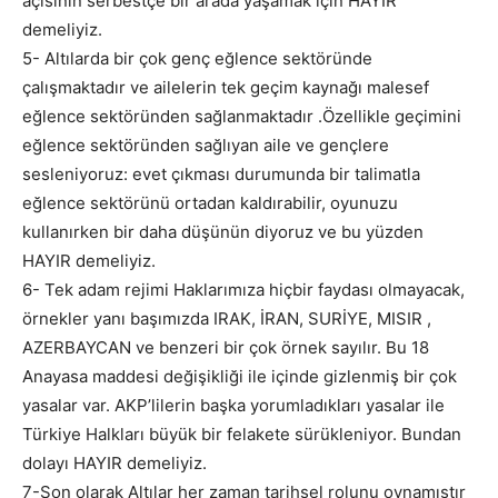
açısının serbestçe bir arada yaşamak için HAYIR
demeliyiz.
5- Altılarda bir çok genç eğlence sektöründe
çalışmaktadır ve ailelerin tek geçim kaynağı malesef
eğlence sektöründen sağlanmaktadır .Özellikle geçimini
eğlence sektöründen sağlıyan aile ve gençlere
sesleniyoruz: evet çıkması durumunda bir talimatla
eğlence sektörünü ortadan kaldırabilir, oyunuzu
kullanırken bir daha düşünün diyoruz ve bu yüzden
HAYIR demeliyiz.
6- Tek adam rejimi Haklarımıza hiçbir faydası olmayacak,
örnekler yanı başımızda IRAK, İRAN, SURİYE, MISIR ,
AZERBAYCAN ve benzeri bir çok örnek sayılır. Bu 18
Anayasa maddesi değişikliği ile içinde gizlenmiş bir çok
yasalar var. AKP’lilerin başka yorumladıkları yasalar ile
Türkiye Halkları büyük bir felakete sürükleniyor. Bundan
dolayı HAYIR demeliyiz.
7-Son olarak Altılar her zaman tarihsel rolunu oynamıştır