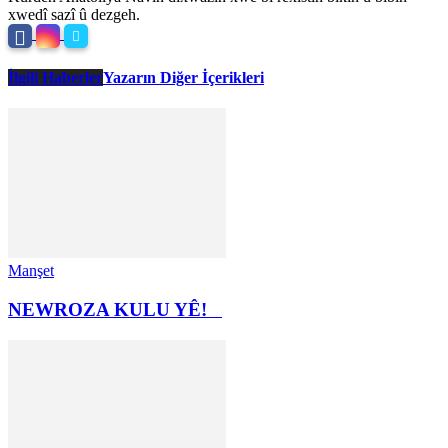
xwedî sazî û dezgeh.
İlgili Haberler
Yazarın Diğer İçerikleri
Manşet
NEWROZA KULU YÊ!