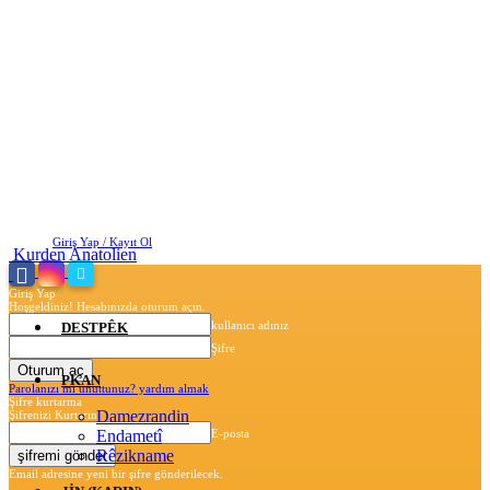
Perşembe, Ağustos 6, 2026
Giriş Yap / Kayıt Ol
Kurden Anatolien
Giriş Yap
Hoşgeldiniz! Hesabınızda oturum açın.
kullanıcı adınız
DESTPÊK
Şifre
PKAN
Parolanızı mı unuttunuz? yardım almak
Şifre kurtarma
Damezrandin
Şifrenizi Kurtarın
Endametî
E-posta
Rêzikname
Email adresine yeni bir şifre gönderilecek.