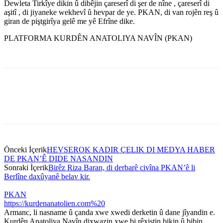
Dewleta Tirkîye dikin û dibêjin çareserî di şer de nîne , çareserî di
aşitî , di jiyaneke wekhevî û hevpar de ye. PKAN, di van rojên reş û
giran de piştgirîya gelê me yê Efrîne dike.
PLATFORMA KURDÊN ANATOLIYA NAVÎN (PKAN)
Önceki İçerik
HEVSEROK KADIR ÇELIK DI MEDYA HABER
DE PKAN’Ê DIDE NASANDIN
Sonraki İçerik
Birêz Riza Baran, di derbarê civîna PKAN’ê li
Berlîne daxûyanê belav kir.
PKAN
https://kurdenanatolien.com%20
Armanc, li nasname û çanda xwe xwedi derketin û dane jîyandin e.
Kurdên Anatoliya Navîn dixwazin xwe bi rêxistin bikin û bibin