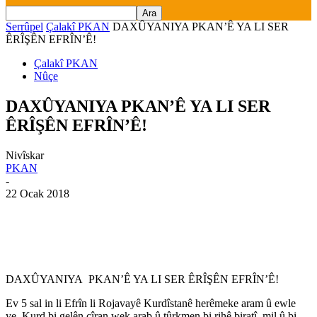
Serrûpel
Çalakî PKAN
DAXÛYANIYA PKAN’Ê YA LI SER
ÊRÎŞÊN EFRÎN’Ê!
Çalakî PKAN
Nûçe
DAXÛYANIYA PKAN’Ê YA LI SER
ÊRÎŞÊN EFRÎN’Ê!
Nivîskar
PKAN
-
22 Ocak 2018
DAXÛYANIYA PKAN’Ê YA LI SER ÊRÎŞÊN EFRÎN’Ê!
Ev 5 sal in li Efrîn li Rojavayê Kurdîstanê herêmeke aram û ewle
ye, Kurd bi gelên cîran wek arab û tûrkmen bi rihê biratî, mil û bi