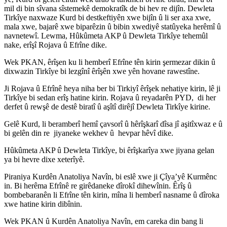
mil di bin sîvana sîstemekê demokratîk de bi hev re dijîn. Dewleta
Tirkîye naxwaze Kurd bi destkeftiyên xwe bijîn û li ser axa xwe,
mala xwe, bajarê xwe biparêzin û bibin xwediyê statûyeka herêmî û
navnetewî. Lewma, Hûkûmeta AKP û Dewleta Tirkîye tehemûl
nake, erîşî Rojava û Efrîne dike.
Wek PKAN, êrîşen ku li hemberî Efrîne tên kirin şermezar dikin û
dixwazin Tirkîye bi lezgînî êrîşên xwe yên hovane rawestîne.
Ji Rojava û Efrînê heya niha ber bi Tirkiyî êrîşek nehatiye kirin, lê ji
Tirkîye bi sedan erîş hatine kirin. Rojava û reyadarên PYD, di her
derfet û rewşê de destê biratî û aşîtî dirêjî Dewleta Tirkîye kirine.
Gelê Kurd, li beramberî hemî çavsorî û hêrîşkarî dîsa jî aşitîxwaz e û
bi gelên din re jiyaneke wekhev û hevpar hêvî dike.
Hûkûmeta AKP û Dewleta Tirkîye, bi êrîşkarîya xwe jiyana gelan
ya bi hevre dixe xeterîyê.
Piraniya Kurdên Anatoliya Navîn, bi eslê xwe ji Çîya’yê Kurmênc
in. Bi herêma Efrînê re girêdaneke dîrokî dihewînin. Êrîş û
bombebaranên li Efrîne tên kirin, mîna li hemberî nasname û dîroka
xwe hatine kirin dibînin.
Wek PKAN û Kurdên Anatoliya Navîn, em careka din bang li