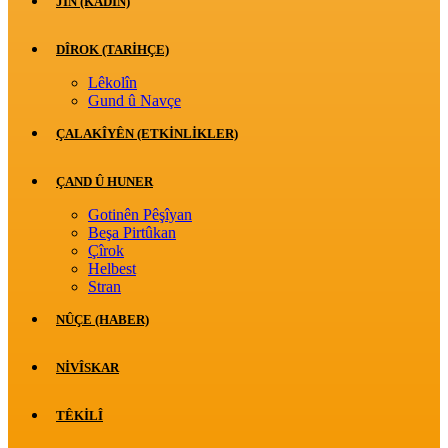
JİN (KADIN)
DÎROK (TARİHÇE)
Lêkolîn
Gund û Navçe
ÇALAKÎYÊN (ETKINLIKLER)
ÇAND Û HUNER
Gotinên Pêşîyan
Beşa Pirtûkan
Çîrok
Helbest
Stran
NÛÇE (HABER)
NIVÎSKAR
TÊKILÎ