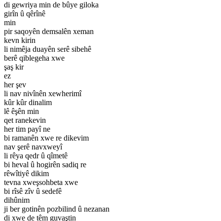
di gewriya min de bûye giloka
girîn û qêrînê
min
pir saqoyên demsalên xeman
kevn kirin
li nimêja duayên serê sibehê
berê qiblegeha xwe
şaş kir
ez
her şev
li nav nivînên xewherimî
kûr kûr dinalim
lê êşên min
qet ranekevin
her tim payî ne
bi ramanên xwe re dikevim
nav şerê navxweyî
li rêya qedr û qîmetê
bi heval û hogirên sadiq re
rêwîtiyê dikim
tevna xweşsohbeta xwe
bi rîsê zîv û sedefê
dihûnim
ji ber gotinên pozbilind û nezanan
di xwe de têm guvaştin