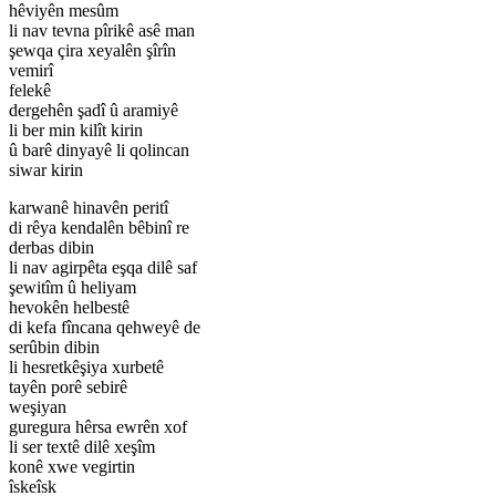
hêviyên mesûm
li nav tevna pîrikê asê man
şewqa çira xeyalên şîrîn
vemirî
felekê
dergehên şadî û aramiyê
li ber min kilît kirin
û barê dinyayê li qolincan
siwar kirin
karwanê hinavên peritî
di rêya kendalên bêbinî re
derbas dibin
li nav agirpêta eşqa dilê saf
şewitîm û heliyam
hevokên helbestê
di kefa fîncana qehweyê de
serûbin dibin
li hesretkêşiya xurbetê
tayên porê sebirê
weşiyan
guregura hêrsa ewrên xof
li ser textê dilê xeşîm
konê xwe vegirtin
îskeîsk