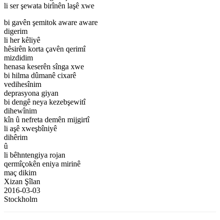
li ser şewata birînên laşê xwe
bi gavên şemitok aware aware
digerim
li her kêliyê
hêsirên korta çavên qerimî
mizdidim
henasa keserên sînga xwe
bi hilma dûmanê cixarê
vedihesînim
deprasyona giyan
bi dengê neya kezebşewitî
dihewînim
kîn û nefreta demên mijgirtî
li aşê xweşbîniyê
dihêrim
û
li bêhntengiya rojan
qermîçokên eniya mirinê
maç dikim
Xizan Şîlan
2016-03-03
Stockholm