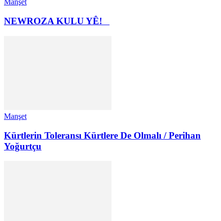
Manşet
NEWROZA KULU YÊ!
Manşet
Kürtlerin Toleransı Kürtlere De Olmalı / Perihan
Yoğurtçu