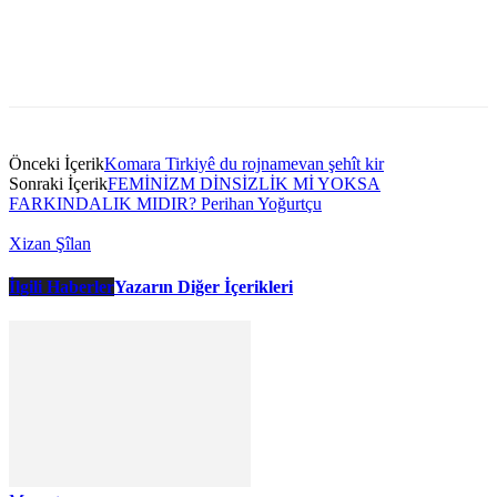
Önceki İçerik
Komara Tirkiyê du rojnamevan şehît kir
Sonraki İçerik
FEMİNİZM DİNSİZLİK Mİ YOKSA
FARKINDALIK MIDIR? Perihan Yoğurtçu
Xizan Şîlan
İlgili Haberler
Yazarın Diğer İçerikleri