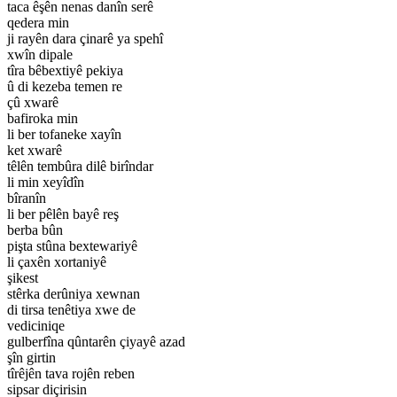
taca êşên nenas danîn serê
qedera min
ji rayên dara çinarê ya spehî
xwîn dipale
tîra bêbextiyê pekiya
û di kezeba temen re
çû xwarê
bafiroka min
li ber tofaneke xayîn
ket xwarê
têlên tembûra dilê birîndar
li min xeyîdîn
bîranîn
li ber pêlên bayê reş
berba bûn
pişta stûna bextewariyê
li çaxên xortaniyê
şikest
stêrka derûniya xewnan
di tirsa tenêtiya xwe de
vediciniqe
gulberfîna qûntarên çiyayê azad
şîn girtin
tîrêjên tava rojên reben
sipsar diçirisin