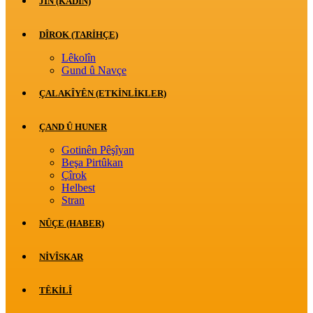
JİN (KADIN)
DÎROK (TARİHÇE)
Lêkolîn
Gund û Navçe
ÇALAKÎYÊN (ETKINLIKLER)
ÇAND Û HUNER
Gotinên Pêşîyan
Beşa Pirtûkan
Çîrok
Helbest
Stran
NÛÇE (HABER)
NIVÎSKAR
TÊKILÎ