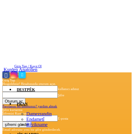
Pazartesi, Ağustos 10, 2026
Giriş Yap / Kayıt Ol
Kurden Anatolien
Giriş Yap
Hoşgeldiniz! Hesabınızda oturum açın.
kullanıcı adınız
DESTPÊK
Şifre
PKAN
Parolanızı mı unuttunuz? yardım almak
Şifre kurtarma
Damezrandin
Şifrenizi Kurtarın
Endametî
E-posta
Rêzikname
Email adresine yeni bir şifre gönderilecek.