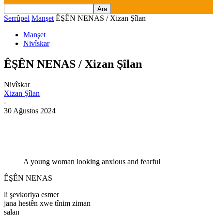
Serrûpel
Manşet
ÊŞÊN NENAS / Xizan Şîlan
Manşet
Nivîskar
ÊŞÊN NENAS / Xizan Şîlan
Nivîskar
Xizan Şîlan
-
30 Ağustos 2024
A young woman looking anxious and fearful
ÊŞÊN NENAS
li şevkoriya esmer
jana hestên xwe tînim ziman
salan