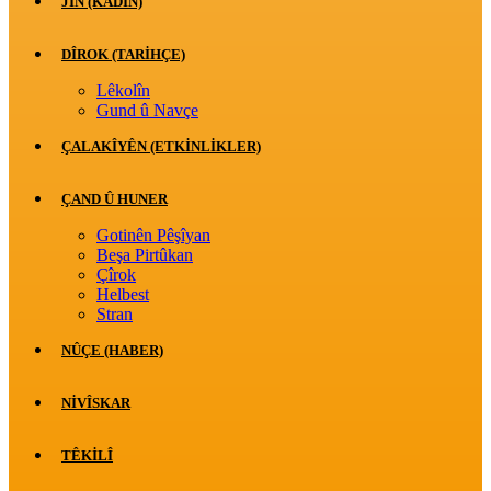
JİN (KADIN)
DÎROK (TARİHÇE)
Lêkolîn
Gund û Navçe
ÇALAKÎYÊN (ETKINLIKLER)
ÇAND Û HUNER
Gotinên Pêşîyan
Beşa Pirtûkan
Çîrok
Helbest
Stran
NÛÇE (HABER)
NIVÎSKAR
TÊKILÎ