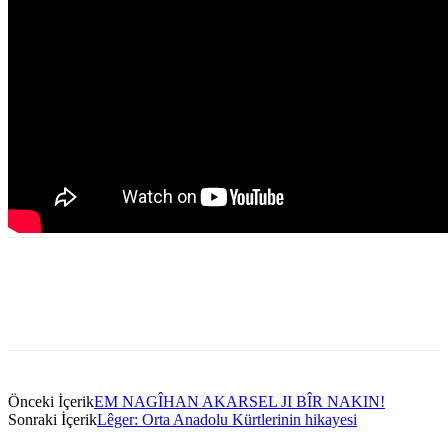
Önceki İçerik
EM NAGÎHAN AKARSEL JI BÎR NAKIN!
Sonraki İçerik
Lêger: Orta Anadolu Kürtlerinin hikayesi