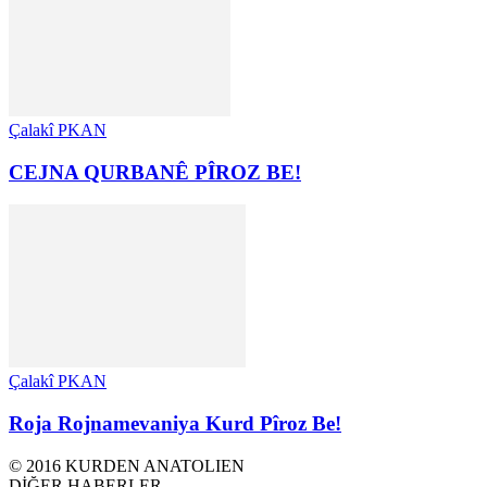
Çalakî PKAN
CEJNA QURBANÊ PÎROZ BE!
Çalakî PKAN
Roja Rojnamevaniya Kurd Pîroz Be!
© 2016 KURDEN ANATOLIEN
DİĞER HABERLER