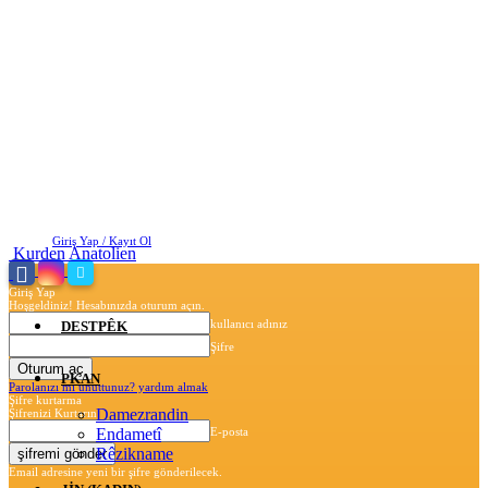
Cumartesi, Ağustos 8, 2026
Giriş Yap / Kayıt Ol
Kurden Anatolien
Giriş Yap
Hoşgeldiniz! Hesabınızda oturum açın.
kullanıcı adınız
DESTPÊK
Şifre
PKAN
Parolanızı mı unuttunuz? yardım almak
Şifre kurtarma
Damezrandin
Şifrenizi Kurtarın
Endametî
E-posta
Rêzikname
Email adresine yeni bir şifre gönderilecek.