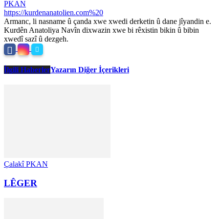
PKAN
https://kurdenanatolien.com%20
Armanc, li nasname û çanda xwe xwedi derketin û dane jîyandin e.
Kurdên Anatoliya Navîn dixwazin xwe bi rêxistin bikin û bibin
xwedî sazî û dezgeh.
İlgili Haberler
Yazarın Diğer İçerikleri
Çalakî PKAN
LÊGER