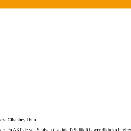
eza Cihanbeyli bûn.
 destên AKP de ye. Şêniyên ( sakinleri) Sûlûklû bawer dikin ku bi gi