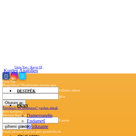
Cumartesi, Ağustos 8, 2026
Giriş Yap / Kayıt Ol
Kurden Anatolien
Giriş Yap
Hoşgeldiniz! Hesabınızda oturum açın.
kullanıcı adınız
DESTPÊK
Şifre
PKAN
Parolanızı mı unuttunuz? yardım almak
Şifre kurtarma
Damezrandin
Şifrenizi Kurtarın
Endametî
E-posta
Rêzikname
Email adresine yeni bir şifre gönderilecek.