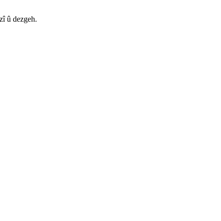
zî û dezgeh.