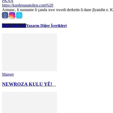
PKAN
https://kurdenanatolien.com%20
Armanc, li nasname û çanda xwe xwedi derketin û dane jîyandin e. Ku
İlgili Haberler
Yazarın Diğer İçerikleri
Manşet
NEWROZA KULU YÊ!