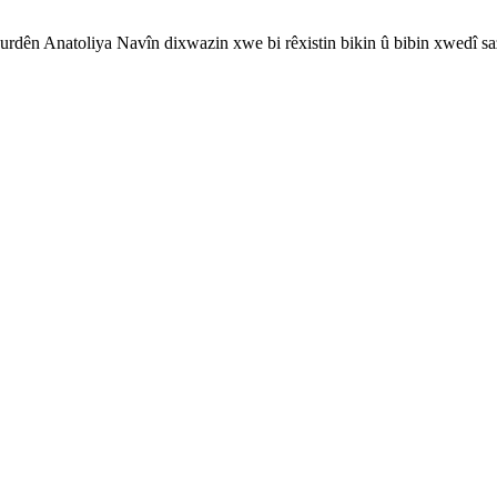
rdên Anatoliya Navîn dixwazin xwe bi rêxistin bikin û bibin xwedî sa