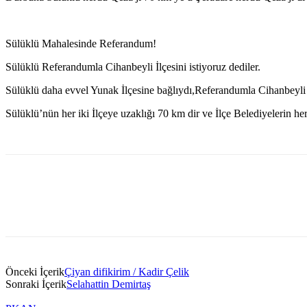
Sülüklü Mahalesinde Referandum!
Sülüklü Referandumla Cihanbeyli İlçesini istiyoruz dediler.
Sülüklü daha evvel Yunak İlçesine bağlıydı,Referandumla Cihanbeyli İ
Sülüklü’nün her iki İlçeye uzaklığı 70 km dir ve İlçe Belediyelerin h
Önceki İçerik
Çiyan difikirim / Kadir Çelik
Sonraki İçerik
Selahattin Demirtaş