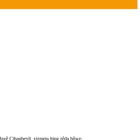
redayê Cihanbeyli xizmeta hing zêda bûwe.