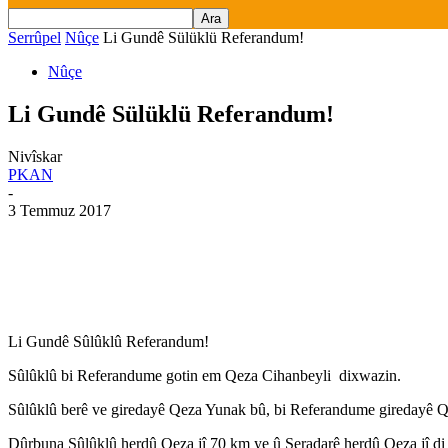
Serrûpel
Nûçe
Li Gundê Sülüklü Referandum!
Nûçe
Li Gundê Sülüklü Referandum!
Nivîskar
PKAN
-
3 Temmuz 2017
Li Gundê Sûlûklû Referandum!
Sûlûklû bi Referandume gotin em Qeza Cihanbeyli dixwazin.
Sûlûklû berê ve giredayê Qeza Yunak bû, bi Referandume giredayê Q
Dûrbuna Sûlûklû herdû Qeza jî 70 km ye û Şeradarê herdû Qeza jî di