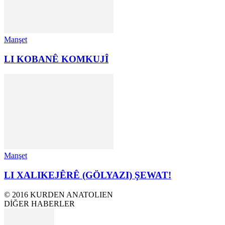
Manşet
LI KOBANÊ KOMKUJÎ
Manşet
LI XALIKEJÊRÊ (GÖLYAZI) ŞEWAT!
© 2016 KURDEN ANATOLIEN
DİĞER HABERLER