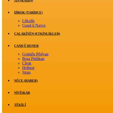
JİN (KADIN)
DÎROK (TARİHÇE)
Lêkolîn
Gund û Navçe
ÇALAKÎYÊN (ETKINLIKLER)
ÇAND Û HUNER
Gotinên Pêşîyan
Beşa Pirtûkan
Çîrok
Helbest
Stran
NÛÇE (HABER)
NIVÎSKAR
TÊKILÎ