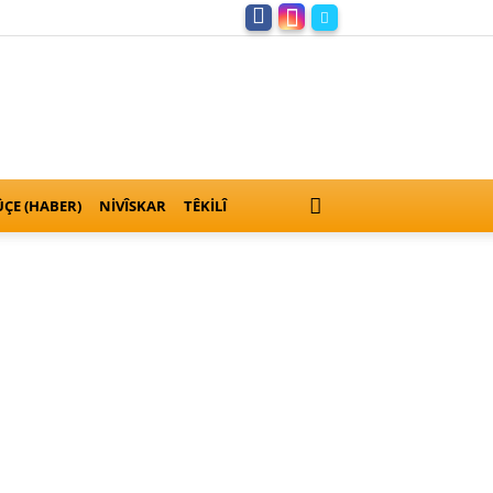
ÇE (HABER)
NIVÎSKAR
TÊKILÎ