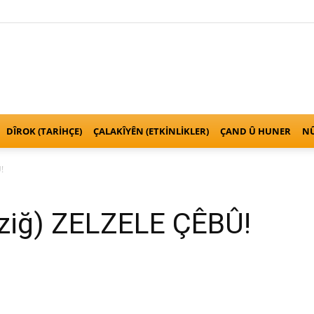
Kurden
DÎROK (TARİHÇE)
ÇALAKÎYÊN (ETKINLIKLER)
ÇAND Û HUNER
NÛ
!
Anatolien
aziğ) ZELZELE ÇÊBÛ!