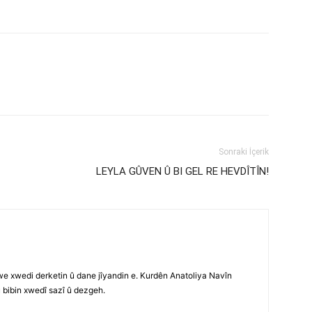
Sonraki İçerik
LEYLA GÛVEN Û BI GEL RE HEVDÎTÎN!
e xwedi derketin û dane jîyandin e. Kurdên Anatoliya Navîn
û bibin xwedî sazî û dezgeh.