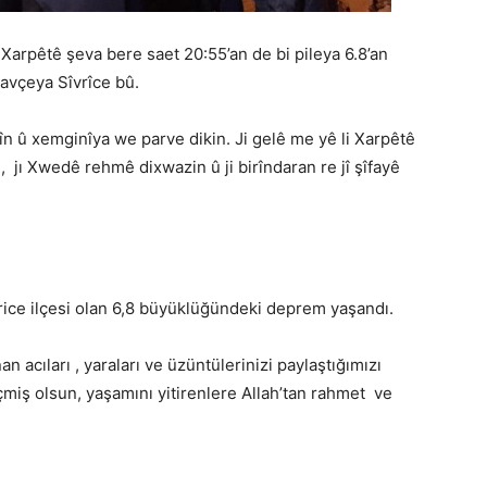
 Xarpêtê şeva bere saet 20:55’an de bi pileya 6.8’an
avçeya Sîvrîce bû.
n û xemginîya we parve dikin. Ji gelê me yê li Xarpêtê
, jı Xwedê rehmê dixwazin û ji birîndaran re jî şîfayê
rice ilçesi olan 6,8 büyüklüğündeki deprem yaşandı.
 acıları , yaraları ve üzüntülerinizi paylaştığımızı
çmiş olsun, yaşamını yitirenlere Allah’tan rahmet ve