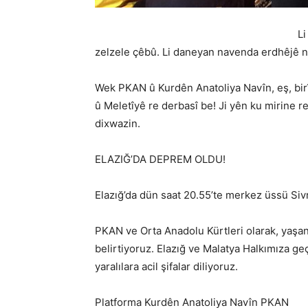
Li
zelzele çêbû. Li daneyan navenda erdhêjê n
Wek PKAN û Kurdên Anatoliya Navîn, eş, birî
û Meletîyê re derbasî be! Ji yên ku mirine re
dixwazin.
ELAZIĞ’DA DEPREM OLDU!
Elazığ’da dün saat 20.55’te merkez üssü Siv
PKAN ve Orta Anadolu Kürtleri olarak, yaşanan
belirtiyoruz. Elazığ ve Malatya Halkımıza ge
yaralılara acil şifalar diliyoruz.
Platforma Kurdên Anatoliya Navîn PKAN