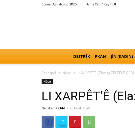
Cuma, Ağustos 7, 2026
Giriş Yap / Kayıt Ol
DESTPÊK
PKAN
JİN (KADIN)
Serrûpel
Nûçe
LI XARPÊT’Ê (Elaziğ) ZELZELE ÇÊBÛ
Nûçe
LI XARPÊT’Ê (El
Nivîskar
PKAN
-
25 Ocak 2020