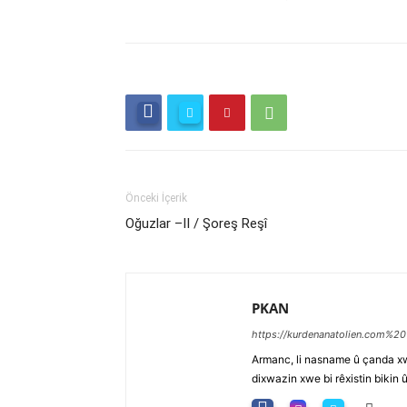
Önceki İçerik
Oğuzlar –II / Şoreş Reşî
PKAN
https://kurdenanatolien.com%20
Armanc, li nasname û çanda xw
dixwazin xwe bi rêxistin bikin 