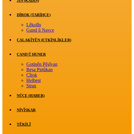
JİN (KADIN)
DÎROK (TARİHÇE)
Lêkolîn
Gund û Navçe
ÇALAKÎYÊN (ETKINLIKLER)
ÇAND Û HUNER
Gotinên Pêşîyan
Beşa Pirtûkan
Çîrok
Helbest
Stran
NÛÇE (HABER)
NIVÎSKAR
TÊKILÎ