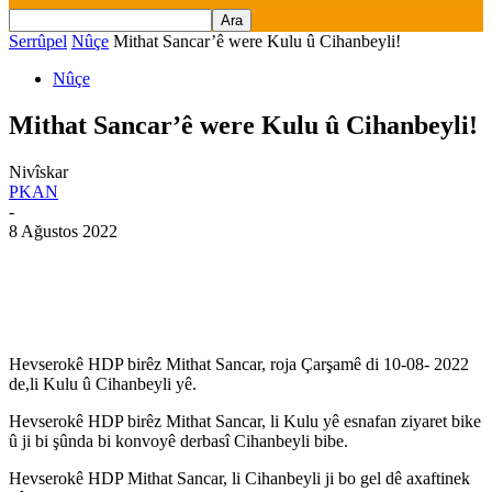
Serrûpel
Nûçe
Mithat Sancar’ê were Kulu û Cihanbeyli!
Nûçe
Mithat Sancar’ê were Kulu û Cihanbeyli!
Nivîskar
PKAN
-
8 Ağustos 2022
Hevserokê HDP birêz Mithat Sancar, roja Çarşamê di 10-08- 2022
de,li Kulu û Cihanbeyli yê.
Hevserokê HDP birêz Mithat Sancar, li Kulu yê esnafan ziyaret bike
û ji bi şûnda bi konvoyê derbasî Cihanbeyli bibe.
Hevserokê HDP Mithat Sancar, li Cihanbeyli ji bo gel dê axaftinek