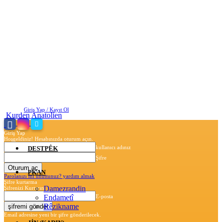
Pazar, Ağustos 9, 2026
Giriş Yap / Kayıt Ol
Kurden Anatolien
Giriş Yap
Hoşgeldiniz! Hesabınızda oturum açın.
kullanıcı adınız
DESTPÊK
Şifre
PKAN
Parolanızı mı unuttunuz? yardım almak
Şifre kurtarma
Damezrandin
Şifrenizi Kurtarın
Endametî
E-posta
Rêzikname
Email adresine yeni bir şifre gönderilecek.