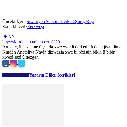
Önceki İçerik
Siwariyên Sersor” Derket!/Şoreş Reşî
Sonraki İçerik
Serxweşî
PKAN
https://kurdenanatolien.com%20
Armanc, li nasname û çanda xwe xwedi derketin û dane jîyandin e.
Kurdên Anatoliya Navîn dixwazin xwe bi rêxistin bikin û bibin
xwedî sazî û dezgeh.
İlgili Haberler
Yazarın Diğer İçerikleri