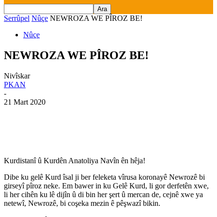
Serrûpel
Nûçe
NEWROZA WE PÎROZ BE!
Nûçe
NEWROZA WE PÎROZ BE!
Nivîskar
PKAN
-
21 Mart 2020
Kurdistanî û Kurdên Anatoliya Navîn ên hêja!
Dibe ku gelê Kurd îsal ji ber feleketa vîrusa koronayê Newrozê bi
girseyî pîroz neke. Em bawer in ku Gelê Kurd, li gor derfetên xwe,
li her cihên ku lê dijîn û di bin her şert û mercan de, cejnê xwe ya
netewî, Newrozê, bi coşeka mezin ê pêşwazî bikin.