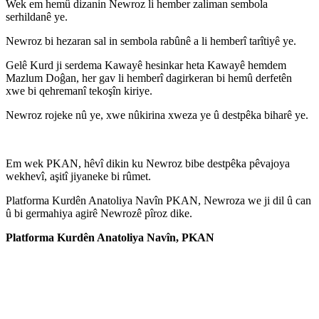
Wek em hemû dizanin Newroz li hember zaliman sembola
serhildanê ye.
Newroz bi hezaran sal in sembola rabûnê a li hemberî tarîtiyê ye.
Gelê Kurd ji serdema Kawayê hesinkar heta Kawayê hemdem
Mazlum Doĝan, her gav li hemberî dagirkeran bi hemû derfetên
xwe bi qehremanî tekoşîn kiriye.
Newroz rojeke nû ye, xwe nûkirina xweza ye û destpêka biharê ye.
Em wek PKAN, hêvî dikin ku Newroz bibe destpêka pêvajoya
wekhevî, aşitî jiyaneke bi rûmet.
Platforma Kurdên Anatoliya Navîn PKAN, Newroza we ji dil û can
û bi germahiya agirê Newrozê pîroz dike.
Platforma Kurdên Anatoliya Navîn, PKAN