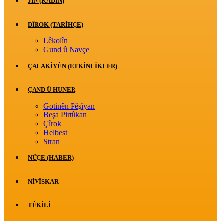
JİN (KADIN)
DÎROK (TARİHÇE)
Lêkolîn
Gund û Navçe
ÇALAKÎYÊN (ETKINLIKLER)
ÇAND Û HUNER
Gotinên Pêşîyan
Beşa Pirtûkan
Çîrok
Helbest
Stran
NÛÇE (HABER)
NIVÎSKAR
TÊKILÎ