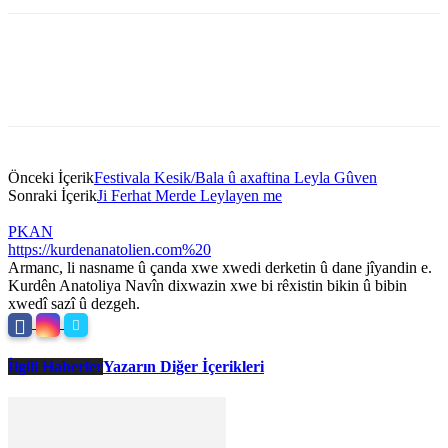
Önceki İçerik
Festivala Kesik/Bala û axaftina Leyla Gûven
Sonraki İçerik
Ji Ferhat Merde Leylayen me
PKAN
https://kurdenanatolien.com%20
Armanc, li nasname û çanda xwe xwedi derketin û dane jîyandin e.
Kurdên Anatoliya Navîn dixwazin xwe bi rêxistin bikin û bibin
xwedî sazî û dezgeh.
İlgili Haberler
Yazarın Diğer İçerikleri