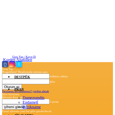
Cumartesi, Ağustos 8, 2026
Giriş Yap / Kayıt Ol
Kurden Anatolien
Giriş Yap
Hoşgeldiniz! Hesabınızda oturum açın.
kullanıcı adınız
DESTPÊK
Şifre
PKAN
Parolanızı mı unuttunuz? yardım almak
Şifre kurtarma
Damezrandin
Şifrenizi Kurtarın
Endametî
E-posta
Rêzikname
Email adresine yeni bir şifre gönderilecek.