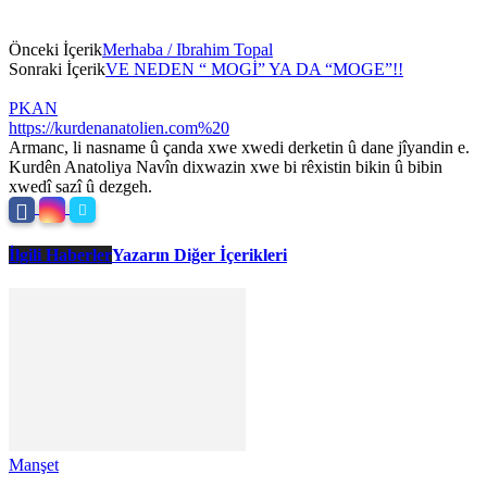
Önceki İçerik
Merhaba / Ibrahim Topal
Sonraki İçerik
VE NEDEN “ MOGİ” YA DA “MOGE”!!
PKAN
https://kurdenanatolien.com%20
Armanc, li nasname û çanda xwe xwedi derketin û dane jîyandin e.
Kurdên Anatoliya Navîn dixwazin xwe bi rêxistin bikin û bibin
xwedî sazî û dezgeh.
İlgili Haberler
Yazarın Diğer İçerikleri
Manşet