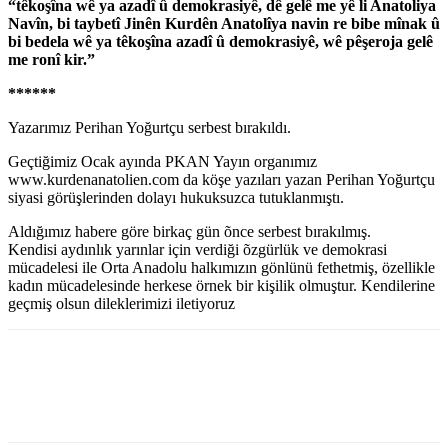
“têkoşîna wê ya azadî û demokrasiyê, dê gelê me yê li Anatoliya
Navîn, bi taybetî Jinên Kurdên Anatolîya navin re bibe mînak û
bi bedela wê ya têkoşîna azadî û demokrasiyê, wê pêşeroja gelê
me ronî kir.”
******
Yazarımız Perihan Yoğurtçu serbest bırakıldı.
Geçtiğimiz Ocak ayında PKAN Yayın organımız
www.kurdenanatolien.com da köşe yazıları yazan Perihan Yoğurtçu
siyasi görüşlerinden dolayı hukuksuzca tutuklanmıştı.
Aldığımız habere göre birkaç gün õnce serbest bırakılmış.
Kendisi aydınlık yarınlar için verdiği õzgürlük ve demokrasi
mücadelesi ile Orta Anadolu halkımızın gönlünü fethetmiş, özellikle
kadın mücadelesinde herkese örnek bir kişilik olmuştur. Kendilerine
geçmiş olsun dileklerimizi iletiyoruz