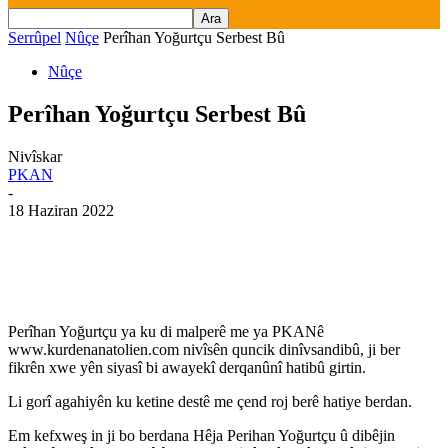
Serrûpel
Nûçe
Perîhan Yoğurtçu Serbest Bû
Nûçe
Perîhan Yoğurtçu Serbest Bû
Nivîskar
PKAN
-
18 Haziran 2022
Perîhan Yoğurtçu ya ku di malperê me ya PKANê
www.kurdenanatolien.com nivîsên quncik dinîvsandibû, ji ber
fikrên xwe yên siyasî bi awayekî derqanûnî hatibû girtin.
Li gorî agahiyên ku ketine destê me çend roj berê hatiye berdan.
Em kefxweş in ji bo berdana Hêja Perihan Yoğurtçu û dibêjin