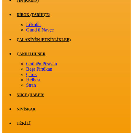
JİN (KADIN)
DÎROK (TARİHÇE)
Lêkolîn
Gund û Navçe
ÇALAKÎYÊN (ETKINLIKLER)
ÇAND Û HUNER
Gotinên Pêşîyan
Beşa Pirtûkan
Çîrok
Helbest
Stran
NÛÇE (HABER)
NIVÎSKAR
TÊKILÎ