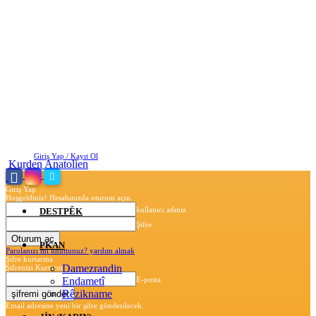
Cuma, Ağustos 7, 2026
Giriş Yap / Kayıt Ol
Kurden Anatolien
Giriş Yap
Hoşgeldiniz! Hesabınızda oturum açın.
kullanıcı adınız
DESTPÊK
Şifre
PKAN
Parolanızı mı unuttunuz? yardım almak
Şifre kurtarma
Damezrandin
Şifrenizi Kurtarın
Endametî
E-posta
Rêzikname
Email adresine yeni bir şifre gönderilecek.