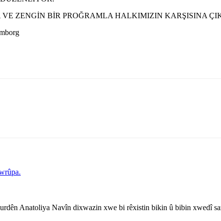
 VE ZENGİN BİR PROĞRAMLA HALKIMIZIN KARŞISINA ÇI
mborg
Ewrûpa.
rdên Anatoliya Navîn dixwazin xwe bi rêxistin bikin û bibin xwedî sa