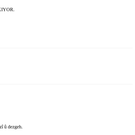
KIYOR.
zî û dezgeh.