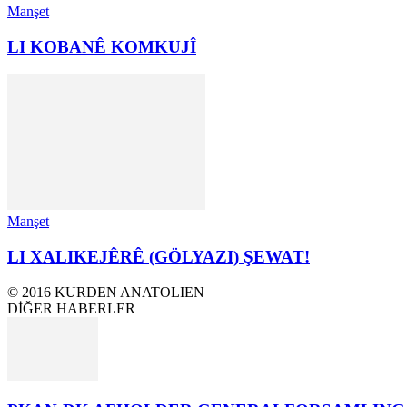
Manşet
LI KOBANÊ KOMKUJÎ
Manşet
LI XALIKEJÊRÊ (GÖLYAZI) ŞEWAT!
© 2016 KURDEN ANATOLIEN
DİĞER HABERLER