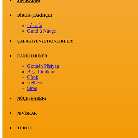
JİN (KADIN)
DÎROK (TARİHÇE)
Lêkolîn
Gund û Navçe
ÇALAKÎYÊN (ETKINLIKLER)
ÇAND Û HUNER
Gotinên Pêşîyan
Beşa Pirtûkan
Çîrok
Helbest
Stran
NÛÇE (HABER)
NIVÎSKAR
TÊKILÎ