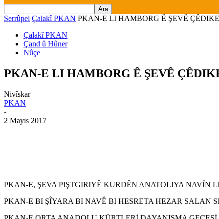
Serrûpel
Çalakî PKAN
PKAN-E LI HAMBORG Ê ŞEVÊ ÇÊDIK
Çalakî PKAN
Çand û Hûner
Nûçe
PKAN-E LI HAMBORG Ê ŞEVÊ ÇÊDI
Nivîskar
PKAN
-
2 Mayıs 2017
PKAN-E, ŞEVA PIŞTGIRIYÊ KURDÊN ANATOLIYA NAVÎN L
PKAN-E BI ŞÎYARA BI NAVÊ BI HESRETA HEZAR SALAN 
PKAN-E ORTA ANADOLU KÜRTLERİ DAYANIŞMA GECESİ