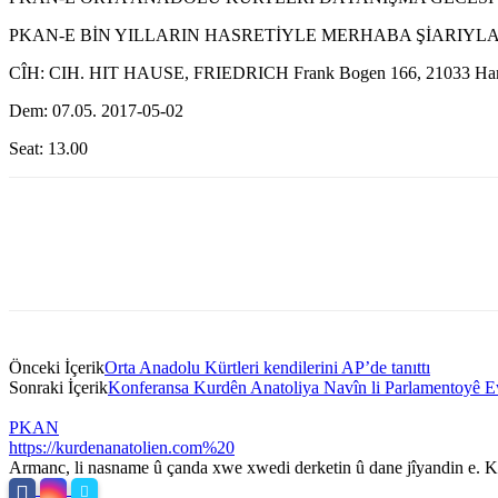
PKAN-E BİN YILLARIN HASRETİYLE MERHABA ŞİARIYLA
CÎH: CIH. HIT HAUSE, FRIEDRICH Frank Bogen 166, 21033 Ha
Dem: 07.05. 2017-05-02
Seat: 13.00
Önceki İçerik
Orta Anadolu Kürtleri kendilerini AP’de tanıttı
Sonraki İçerik
Konferansa Kurdên Anatoliya Navîn li Parlamentoyê 
PKAN
https://kurdenanatolien.com%20
Armanc, li nasname û çanda xwe xwedi derketin û dane jîyandin e. Ku