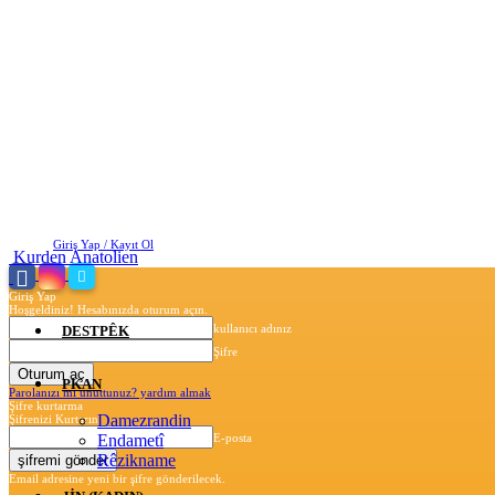
Cuma, Ağustos 7, 2026
Giriş Yap / Kayıt Ol
Kurden Anatolien
Giriş Yap
Hoşgeldiniz! Hesabınızda oturum açın.
kullanıcı adınız
DESTPÊK
Şifre
PKAN
Parolanızı mı unuttunuz? yardım almak
Şifre kurtarma
Damezrandin
Şifrenizi Kurtarın
Endametî
E-posta
Rêzikname
Email adresine yeni bir şifre gönderilecek.