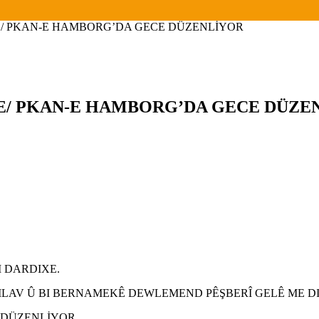
E/ PKAN-E HAMBORG’DA GECE DÜZENLİYOR
KE/ PKAN-E HAMBORG’DA GECE DÜZE
I DARDIXE.
SILAV Û BI BERNAMEKÊ DEWLEMEND PÊŞBERÎ GELÊ ME D
 DÜZENLİYOR.