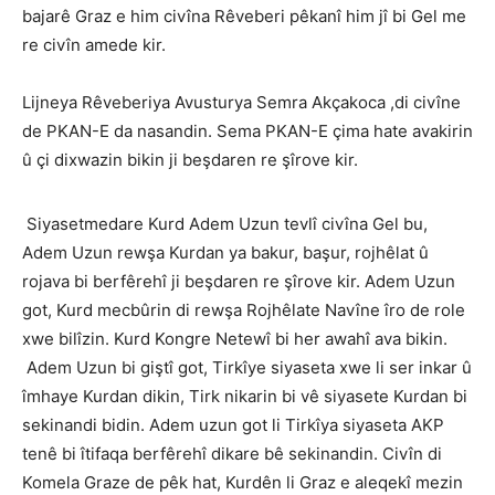
bajarê Graz e him civîna Rêveberi pêkanî him jî bi Gel me
re civîn amede kir.
Lijneya Rêveberiya Avusturya Semra Akçakoca ,di civîne
de PKAN-E da nasandin. Sema PKAN-E çima hate avakirin
û çi dixwazin bikin ji beşdaren re şîrove kir.
Siyasetmedare Kurd Adem Uzun tevlî civîna Gel bu,
Adem Uzun rewşa Kurdan ya bakur, başur, rojhêlat û
rojava bi berfêrehî ji beşdaren re şîrove kir. Adem Uzun
got, Kurd mecbûrin di rewşa Rojhêlate Navîne îro de role
xwe bilîzin. Kurd Kongre Netewî bi her awahî ava bikin.
Adem Uzun bi giştî got, Tirkîye siyaseta xwe li ser inkar û
îmhaye Kurdan dikin, Tirk nikarin bi vê siyasete Kurdan bi
sekinandi bidin. Adem uzun got li Tirkîya siyaseta AKP
tenê bi îtifaqa berfêrehî dikare bê sekinandin. Civîn di
Komela Graze de pêk hat, Kurdên li Graz e aleqekî mezin