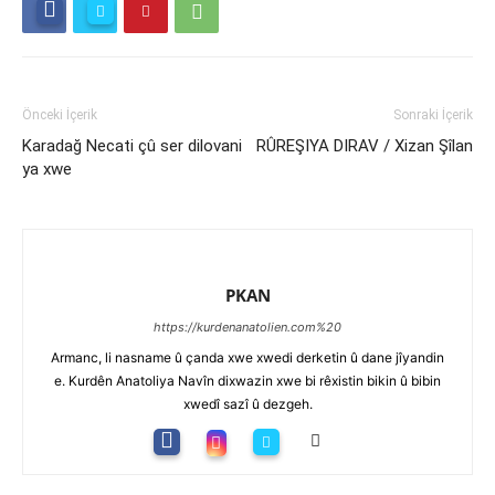
Önceki İçerik
Sonraki İçerik
Karadağ Necati çû ser dilovani
RÛREŞIYA DIRAV / Xizan Şîlan
ya xwe
PKAN
https://kurdenanatolien.com%20
Armanc, li nasname û çanda xwe xwedi derketin û dane jîyandin
e. Kurdên Anatoliya Navîn dixwazin xwe bi rêxistin bikin û bibin
xwedî sazî û dezgeh.