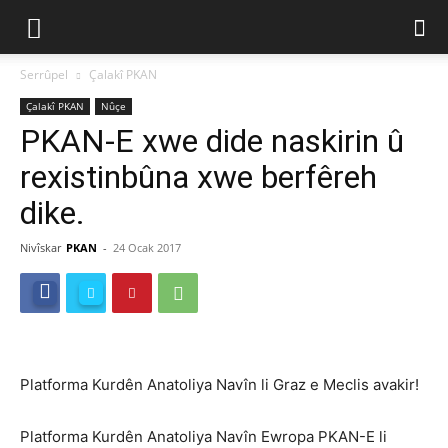
Serrûpel
Çalakî PKAN
Çalakî PKAN
Nûçe
PKAN-E xwe dide naskirin û
rexistinbûna xwe berfêreh
dike.
Nivîskar
PKAN
-
24 Ocak 2017
Platforma Kurdên Anatoliya Navîn li Graz e Meclis avakir!
Platforma Kurdên Anatoliya Navîn Ewropa PKAN-E li