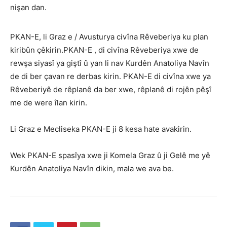
nişan dan.
PKAN-E, li Graz e / Avusturya civîna Rêveberiya ku plan
kiribûn çêkirin.PKAN-E , di civîna Rêveberiya xwe de
rewşa siyasî ya giştî û yan li nav Kurdên Anatoliya Navîn
de di ber çavan re derbas kirin. PKAN-E di civîna xwe ya
Rêveberiyê de rêplanê da ber xwe, rêplanê di rojên pêşî
me de were îlan kirin.
Li Graz e Mecliseka PKAN-E ji 8 kesa hate avakirin.
Wek PKAN-E spasîya xwe ji Komela Graz û ji Gelê me yê
Kurdên Anatoliya Navîn dikin, mala we ava be.