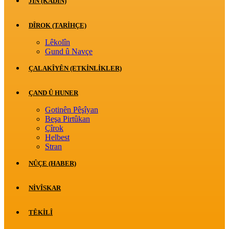
JİN (KADIN)
DÎROK (TARİHÇE)
Lêkolîn
Gund û Navçe
ÇALAKÎYÊN (ETKINLIKLER)
ÇAND Û HUNER
Gotinên Pêşîyan
Beşa Pirtûkan
Çîrok
Helbest
Stran
NÛÇE (HABER)
NIVÎSKAR
TÊKILÎ