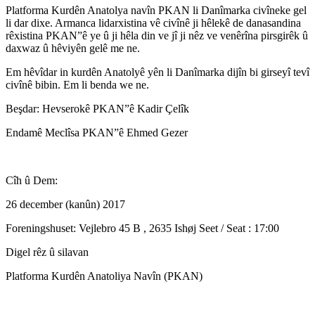
Platforma Kurdên Anatolya navîn PKAN li Danîmarka civîneke gel
li dar dixe. Armanca lidarxistina vê civînê ji hêlekê de danasandina
rêxistina PKAN”ê ye û ji hêla din ve jî ji nêz ve venêrîna pirsgirêk û
daxwaz û hêviyên gelê me ne.
Em hêvîdar in kurdên Anatolyê yên li Danîmarka dijîn bi girseyî tevî
civînê bibin. Em li benda we ne.
Beşdar: Hevserokê PKAN”ê Kadir Çelîk
Endamê Meclîsa PKAN”ê Ehmed Gezer
Cîh û Dem:
26 december (kanûn) 2017
Foreningshuset: Vejlebro 45 B , 2635 Ishøj Seet / Seat : 17:00
Digel rêz û silavan
Platforma Kurdên Anatoliya Navîn (PKAN)