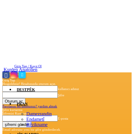
Perşembe, Ağustos 6, 2026
Giriş Yap / Kayıt Ol
Kurden Anatolien
Giriş Yap
Hoşgeldiniz! Hesabınızda oturum açın.
kullanıcı adınız
DESTPÊK
Şifre
PKAN
Parolanızı mı unuttunuz? yardım almak
Şifre kurtarma
Damezrandin
Şifrenizi Kurtarın
Endametî
E-posta
Rêzikname
Email adresine yeni bir şifre gönderilecek.