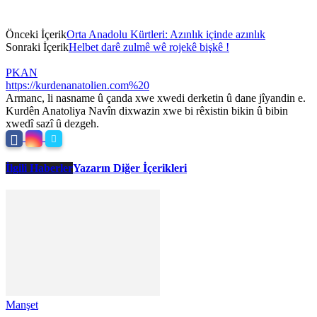
Önceki İçerik
Orta Anadolu Kürtleri: Azınlık içinde azınlık
Sonraki İçerik
Helbet darê zulmê wê rojekê bişkê !
PKAN
https://kurdenanatolien.com%20
Armanc, li nasname û çanda xwe xwedi derketin û dane jîyandin e.
Kurdên Anatoliya Navîn dixwazin xwe bi rêxistin bikin û bibin
xwedî sazî û dezgeh.
İlgili Haberler
Yazarın Diğer İçerikleri
Manşet