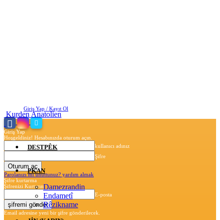
Pazar, Ağustos 9, 2026
Giriş Yap / Kayıt Ol
Kurden Anatolien
Giriş Yap
Hoşgeldiniz! Hesabınızda oturum açın.
kullanıcı adınız
DESTPÊK
Şifre
PKAN
Parolanızı mı unuttunuz? yardım almak
Şifre kurtarma
Damezrandin
Şifrenizi Kurtarın
Endametî
E-posta
Rêzikname
Email adresine yeni bir şifre gönderilecek.