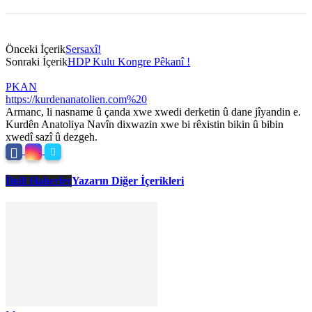
Önceki İçerik
Sersaxî!
Sonraki İçerik
HDP Kulu Kongre Pêkanî !
PKAN
https://kurdenanatolien.com%20
Armanc, li nasname û çanda xwe xwedi derketin û dane jîyandin e.
Kurdên Anatoliya Navîn dixwazin xwe bi rêxistin bikin û bibin
xwedî sazî û dezgeh.
İlgili Haberler
Yazarın Diğer İçerikleri