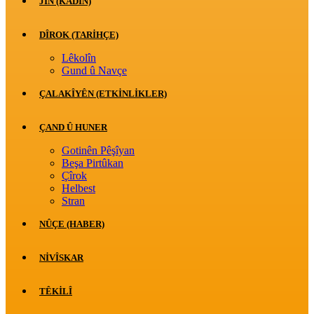
JİN (KADIN)
DÎROK (TARİHÇE)
Lêkolîn
Gund û Navçe
ÇALAKÎYÊN (ETKINLIKLER)
ÇAND Û HUNER
Gotinên Pêşîyan
Beşa Pirtûkan
Çîrok
Helbest
Stran
NÛÇE (HABER)
NIVÎSKAR
TÊKILÎ