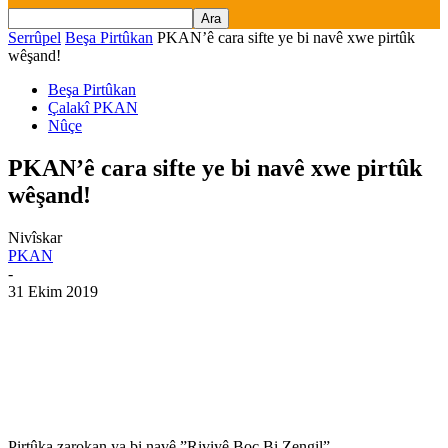
Serrûpel
Beşa Pirtûkan
PKAN’ê cara sifte ye bi navê xwe pirtûk
wêşand!
Beşa Pirtûkan
Çalakî PKAN
Nûçe
PKAN’ê cara sifte ye bi navê xwe pirtûk
wêşand!
Nivîskar
PKAN
-
31 Ekim 2019
Pirtûka
zarokan
ya
bi
navê
”
Riviyê
Boç
Bi
Zengil
”