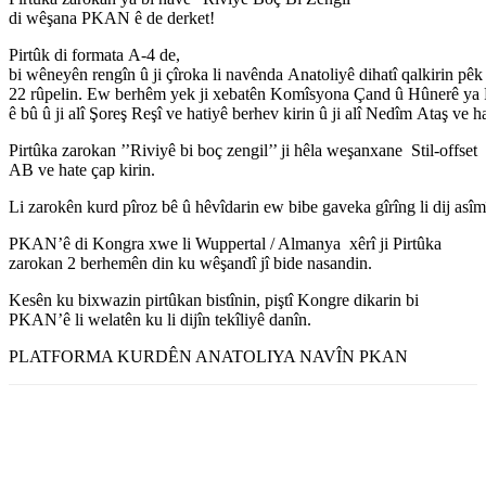
di
wêşana
PKAN ê de
derket
!
Pirtûk
di
formata
A-4 de,
bi
wêneyên
rengîn
û
ji
çîroka
li
navênda
Anatoliyê
dihatî
qalkirin
pêk
22
rûpelin
.
Ew
berhêm
yek
ji
xebatên
Komîsyona
Çand
û
Hûnerê
ya
ê
bû
û
ji
alî
Şoreş
Reşî
ve
hatiyê
berhev
kirin
û
ji
alî
Nedîm
Ataş
ve
h
Pirtûka zarokan ’’Riviyê bi boç zengil’’ ji hêla weşanxane Stil-offset
AB ve hate çap kirin.
Li
zarokên
kurd
pîroz
bê
û
hêvîdarin
ew
bibe
gaveka
gîrîng
li
dij
asîm
PKAN’ê di Kongra xwe li Wuppertal / Almanya xêrî ji Pirtûka
zarokan 2 berhemên din ku wêşandî jî bide nasandin.
Kesên ku bixwazin pirtûkan bistînin, piştî Kongre dikarin bi
PKAN’ê li welatên ku li dijîn tekîliyê danîn.
PLATFORMA KURDÊN ANATOLIYA NAVÎN PKAN