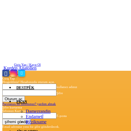
Cuma, Ağustos 7, 2026
Giriş Yap / Kayıt Ol
Kurden Anatolien
Giriş Yap
Hoşgeldiniz! Hesabınızda oturum açın.
kullanıcı adınız
DESTPÊK
Şifre
PKAN
Parolanızı mı unuttunuz? yardım almak
Şifre kurtarma
Damezrandin
Şifrenizi Kurtarın
Endametî
E-posta
Rêzikname
Email adresine yeni bir şifre gönderilecek.