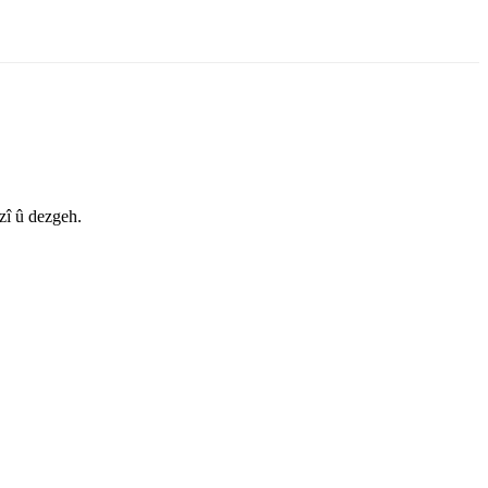
zî û dezgeh.