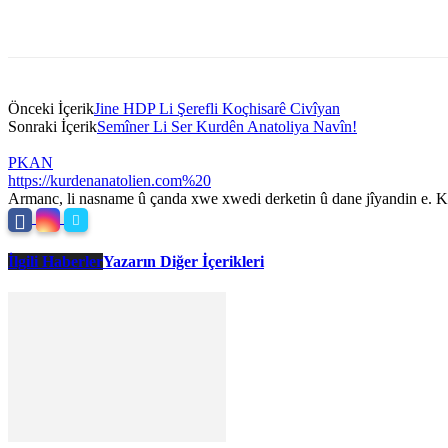
Önceki İçerik
Jine HDP Li Şerefli Koçhisarê Civîyan
Sonraki İçerik
Semîner Li Ser Kurdên Anatoliya Navîn!
PKAN
https://kurdenanatolien.com%20
Armanc, li nasname û çanda xwe xwedi derketin û dane jîyandin e. Ku
İlgili Haberler
Yazarın Diğer İçerikleri