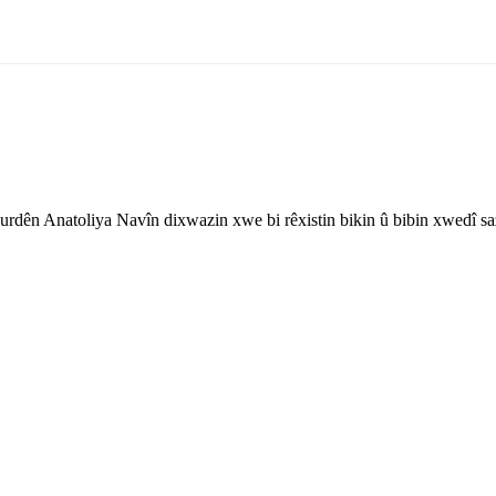
rdên Anatoliya Navîn dixwazin xwe bi rêxistin bikin û bibin xwedî sa