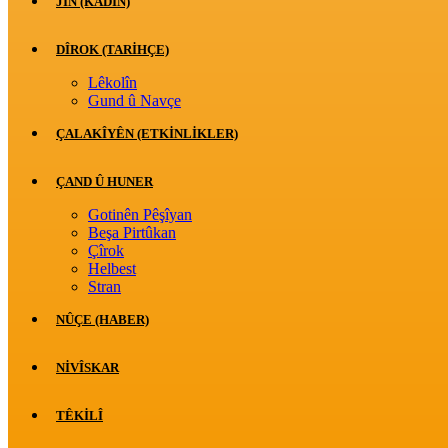
JİN (KADIN)
DÎROK (TARİHÇE)
Lêkolîn
Gund û Navçe
ÇALAKÎYÊN (ETKINLIKLER)
ÇAND Û HUNER
Gotinên Pêşîyan
Beşa Pirtûkan
Çîrok
Helbest
Stran
NÛÇE (HABER)
NIVÎSKAR
TÊKILÎ