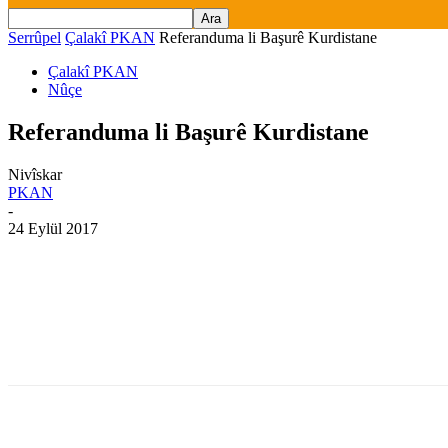
Serrûpel
Çalakî PKAN
Referanduma li Başurê Kurdistane
Çalakî PKAN
Nûçe
Referanduma li Başurê Kurdistane
Nivîskar
PKAN
-
24 Eylül 2017