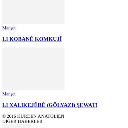
Manşet
LI KOBANÊ KOMKUJÎ
Manşet
LI XALIKEJÊRÊ (GÖLYAZI) ŞEWAT!
© 2016 KURDEN ANATOLIEN
DİĞER HABERLER