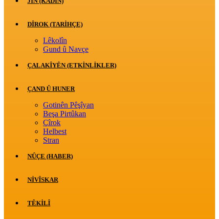
JİN (KADIN)
DÎROK (TARİHÇE)
Lêkolîn
Gund û Navçe
ÇALAKÎYÊN (ETKINLIKLER)
ÇAND Û HUNER
Gotinên Pêşîyan
Beşa Pirtûkan
Çîrok
Helbest
Stran
NÛÇE (HABER)
NIVÎSKAR
TÊKILÎ