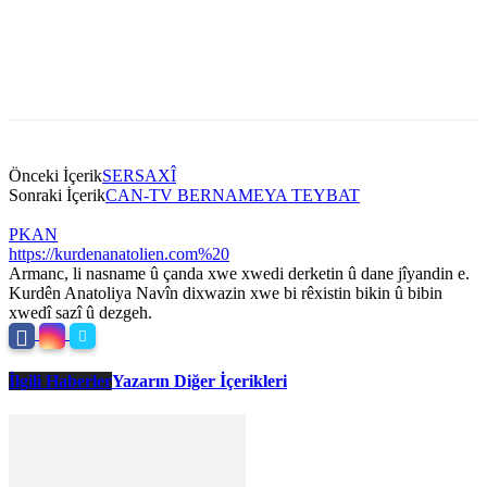
Önceki İçerik
SERSAXÎ
Sonraki İçerik
CAN-TV BERNAMEYA TEYBAT
PKAN
https://kurdenanatolien.com%20
Armanc, li nasname û çanda xwe xwedi derketin û dane jîyandin e.
Kurdên Anatoliya Navîn dixwazin xwe bi rêxistin bikin û bibin
xwedî sazî û dezgeh.
İlgili Haberler
Yazarın Diğer İçerikleri