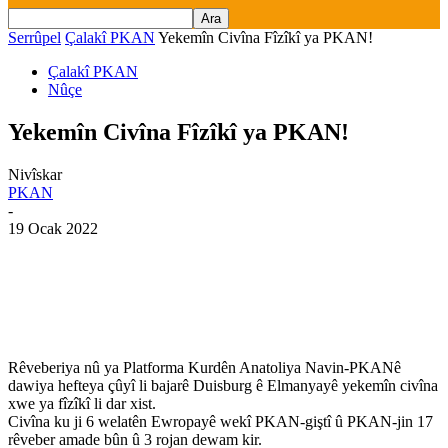
Serrûpel
Çalakî PKAN
Yekemîn Civîna Fîzîkî ya PKAN!
Çalakî PKAN
Nûçe
Yekemîn Civîna Fîzîkî ya PKAN!
Nivîskar
PKAN
-
19 Ocak 2022
Rêveberiya nû ya Platforma Kurdên Anatoliya Navin-PKANê
dawiya hefteya çûyî li bajarê Duisburg ê Elmanyayê yekemîn civîna
xwe ya fîzîkî li dar xist.
Civîna ku ji 6 welatên Ewropayê wekî PKAN-giştî û PKAN-jin 17
rêveber amade bûn û 3 rojan dewam kir.