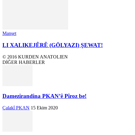
Manşet
LI XALIKEJÊRÊ (GÖLYAZI) ŞEWAT!
© 2016 KURDEN ANATOLIEN
DİĞER HABERLER
Damezirandina PKAN’ê Pîroz be!
Çalakî PKAN
15 Ekim 2020