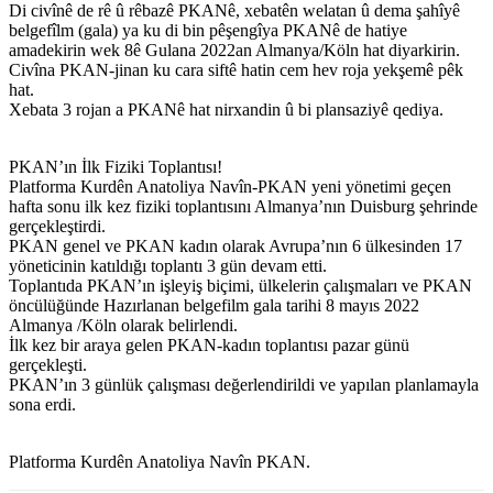
Di civînê de rê û rêbazê PKANê, xebatên welatan û dema şahîyê
belgefîlm (gala) ya ku di bin pêşengîya PKANê de hatiye
amadekirin wek 8ê Gulana 2022an Almanya/Köln hat diyarkirin.
Civîna PKAN-jinan ku cara siftê hatin cem hev roja yekşemê pêk
hat.
Xebata 3 rojan a PKANê hat nirxandin û bi plansaziyê qediya.
PKAN’ın İlk Fiziki Toplantısı!
Platforma Kurdên Anatoliya Navîn-PKAN yeni yönetimi geçen
hafta sonu ilk kez fiziki toplantısını Almanya’nın Duisburg şehrinde
gerçekleştirdi.
PKAN genel ve PKAN kadın olarak Avrupa’nın 6 ülkesinden 17
yöneticinin katıldığı toplantı 3 gün devam etti.
Toplantıda PKAN’ın işleyiş biçimi, ülkelerin çalışmaları ve PKAN
öncülüğünde Hazırlanan belgefilm gala tarihi 8 mayıs 2022
Almanya /Köln olarak belirlendi.
İlk kez bir araya gelen PKAN-kadın toplantısı pazar günü
gerçekleşti.
PKAN’ın 3 günlük çalışması değerlendirildi ve yapılan planlamayla
sona erdi.
Platforma Kurdên Anatoliya Navîn PKAN.