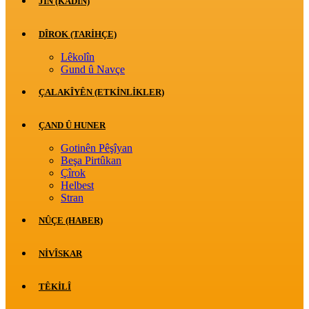
JİN (KADIN)
DÎROK (TARİHÇE)
Lêkolîn
Gund û Navçe
ÇALAKÎYÊN (ETKINLIKLER)
ÇAND Û HUNER
Gotinên Pêşîyan
Beşa Pirtûkan
Çîrok
Helbest
Stran
NÛÇE (HABER)
NIVÎSKAR
TÊKILÎ