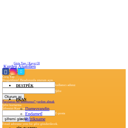
Cumartesi, Ağustos 8, 2026
Giriş Yap / Kayıt Ol
Kurden Anatolien
Giriş Yap
Hoşgeldiniz! Hesabınızda oturum açın.
kullanıcı adınız
DESTPÊK
Şifre
PKAN
Parolanızı mı unuttunuz? yardım almak
Şifre kurtarma
Damezrandin
Şifrenizi Kurtarın
Endametî
E-posta
Rêzikname
Email adresine yeni bir şifre gönderilecek.