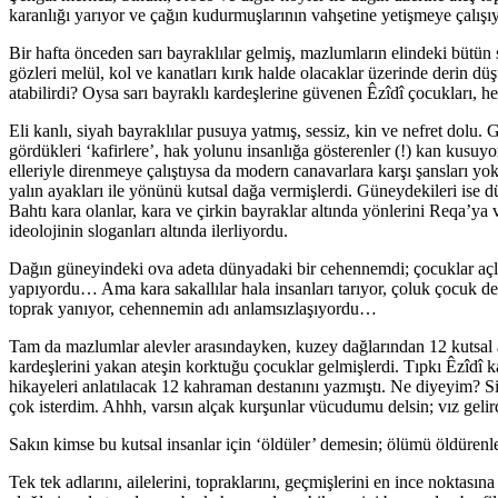
karanlığı yarıyor ve çağın kudurmuşlarının vahşetine yetişmeye çalışı
Bir hafta önceden sarı bayraklılar gelmiş, mazlumların elindeki bütün 
gözleri melül, kol ve kanatları kırık halde olacaklar üzerinde derin d
atabilirdi? Oysa sarı bayraklı kardeşlerine güvenen Êzîdî çocukları, h
Eli kanlı, siyah bayraklılar pusuya yatmış, sessiz, kin ve nefret dolu
gördükleri ‘kafirlere’, hak yolunu insanlığa gösterenler (!) kan kusuyo
elleriyle direnmeye çalıştıysa da modern canavarlara karşı şansları yokt
yalın ayakları ile yönünü kutsal dağa vermişlerdi. Güneydekileri ise dü
Bahtı kara olanlar, kara ve çirkin bayraklar altında yönlerini Reqa’ya 
ideolojinin sloganları altında ilerliyordu.
Dağın güneyindeki ova adeta dünyadaki bir cehennemdi; çocuklar açlıkt
yapıyordu… Ama kara sakallılar hala insanları tarıyor, çoluk çocuk d
toprak yanıyor, cehennemin adı anlamsızlaşıyordu…
Tam da mazlumlar alevler arasındayken, kuzey dağlarından 12 kutsal 
kardeşlerini yakan ateşin korktuğu çocuklar gelmişlerdi. Tıpkı Êzîdî 
hikayeleri anlatılacak 12 kahraman destanını yazmıştı. Ne diyeyim? 
çok isterdim. Ahhh, varsın alçak kurşunlar vücudumu delsin; vız gelir
Sakın kimse bu kutsal insanlar için ‘öldüler’ demesin; ölümü öldürenl
Tek tek adlarını, ailelerini, topraklarını, geçmişlerini en ince noktası