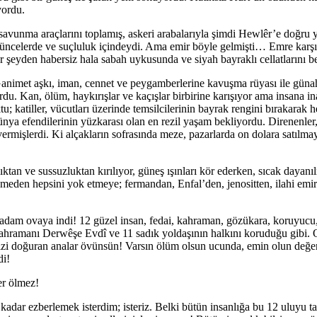
yordu.
savunma araçlarını toplamış, askeri arabalarıyla şimdi Hewlêr’e doğru y
üşüncelerde ve suçluluk içindeydi. Ama emir böyle gelmişti… Emre karşı 
er şeyden habersiz hala sabah uykusunda ve siyah bayraklı cellatlarını b
. Ganimet aşkı, iman, cennet ve peygamberlerine kavuşma rüyası ile günah
rdu. Kan, ölüm, haykırışlar ve kaçışlar birbirine karışıyor ama insana in
u; katiller, vücutları üzerinde temsilcilerinin bayrak rengini bırakarak 
nya efendilerinin yüzkarası olan en rezil yaşam bekliyordu. Direnenler, 
vermişlerdi. Ki alçakların sofrasında meze, pazarlarda on dolara satılmay
an ve sussuzluktan kırılıyor, güneş ışınları kör ederken, sıcak dayanıl
emeden hepsini yok etmeye; fermandan, Enfal’den, jenositten, ilahi emi
adam ovaya indi! 12 güzel insan, fedai, kahraman, gözükara, koruyucu,
kahramanı Derwêşe Evdî ve 11 sadık yoldaşının halkını koruduğu gibi. O
Sizi doğuran analar övünsün! Varsın ölüm olsun ucunda, emin olun değe
di!
er ölmez!
na kadar ezberlemek isterdim; isteriz. Belki bütün insanlığa bu 12 uluyu t