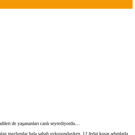
ndileri de yaşananları canlı seyrediyordu…
kalan mazlumlar hala sabah uykusundayken, 12 fedai koşar adımlarla