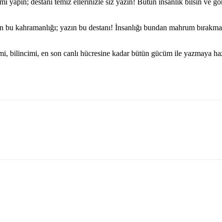
 yapın; destanı temiz ellerinizle siz yazın! Bütün insanlık bilsin ve gö
şatın bu kahramanlığı; yazın bu destanı! İnsanlığı bundan mahrum bırakm
mi, bilincimi, en son canlı hücresine kadar bütün gücüm ile yazmaya ha