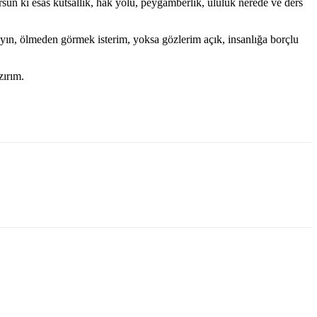
rsün ki esas kutsallık, hak yolu, peygamberlik, ululuk nerede ve ders
ayın, ölmeden görmek isterim, yoksa gözlerim açık, insanlığa borçlu
zırım.