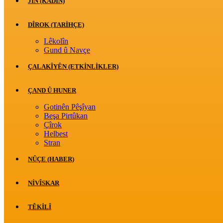
JİN (KADIN)
DÎROK (TARİHÇE)
Lêkolîn
Gund û Navçe
ÇALAKÎYÊN (ETKINLIKLER)
ÇAND Û HUNER
Gotinên Pêşîyan
Beşa Pirtûkan
Çîrok
Helbest
Stran
NÛÇE (HABER)
NIVÎSKAR
TÊKILÎ