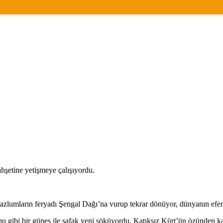
ahşetine yetişmeye çalışıyordu.
mazlumların feryadı Şengal Dağı’na vurup tekrar dönüyor, dünyanın efe
pu gibi bir güneş ile şafak yeni söküyordu. Katıksız Kürt’ün özünden 