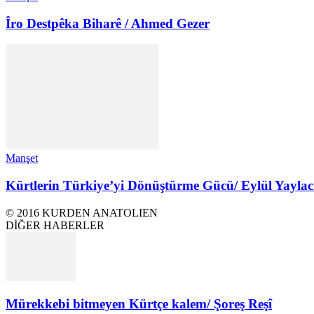
Îro Destpêka Biharê / Ahmed Gezer
Manşet
Kürtlerin Türkiye’yi Dönüştürme Gücü/ Eylül Yaylac
© 2016 KURDEN ANATOLIEN
DİĞER HABERLER
Mürekkebi bitmeyen Kürtçe kalem/ Şoreş Reşî