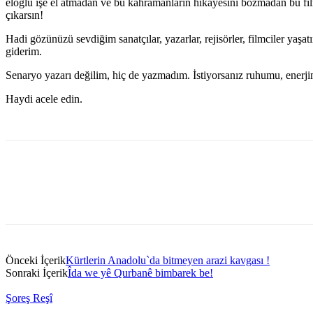
eloğlu işe el atmadan ve bu kahramanların hikayesini bozmadan bu filmi
çıkarsın!
Hadi gözünüzü sevdiğim sanatçılar, yazarlar, rejisörler, filmciler ya
giderim.
Senaryo yazarı değilim, hiç de yazmadım. İstiyorsanız ruhumu, enerji
Haydi acele edin.
Önceki İçerik
Kürtlerin Anadolu`da bitmeyen arazi kavgası !
Sonraki İçerik
Îda we yê Qurbanê bimbarek be!
Şoreş Reşî