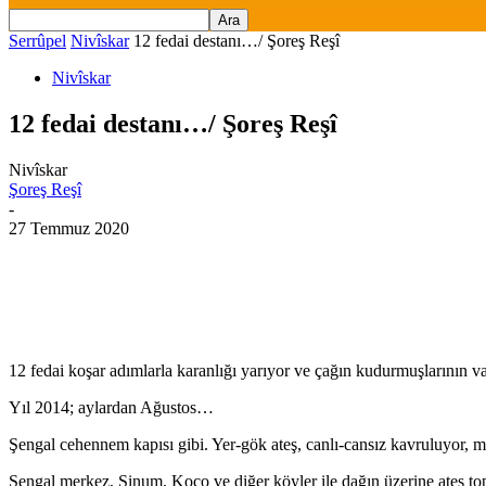
Serrûpel
Nivîskar
12 fedai destanı…/ Şoreş Reşî
Nivîskar
12 fedai destanı…/ Şoreş Reşî
Nivîskar
Şoreş Reşî
-
27 Temmuz 2020
12 fedai koşar adımlarla karanlığı yarıyor ve çağın kudurmuşlarının v
Yıl 2014; aylardan Ağustos…
Şengal cehennem kapısı gibi. Yer-gök ateş, canlı-cansız kavruluyor, 
Şengal merkez, Sinum, Koco ve diğer köyler ile dağın üzerine ateş to