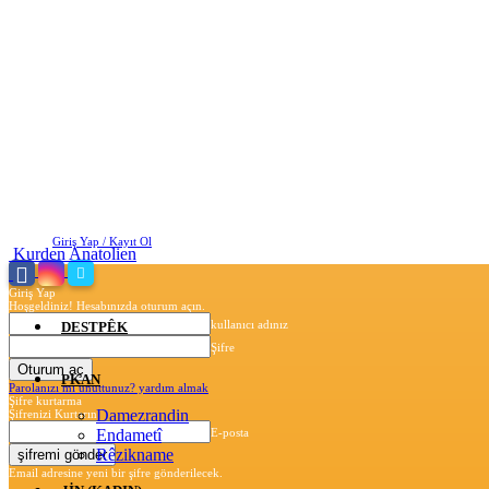
Perşembe, Ağustos 6, 2026
Giriş Yap / Kayıt Ol
Kurden Anatolien
Giriş Yap
Hoşgeldiniz! Hesabınızda oturum açın.
kullanıcı adınız
DESTPÊK
Şifre
PKAN
Parolanızı mı unuttunuz? yardım almak
Şifre kurtarma
Damezrandin
Şifrenizi Kurtarın
Endametî
E-posta
Rêzikname
Email adresine yeni bir şifre gönderilecek.