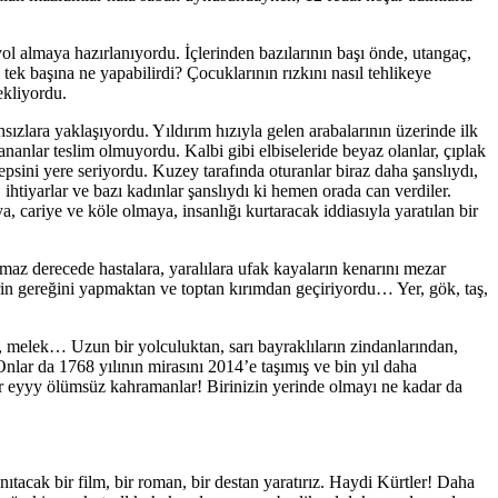
ol almaya hazırlanıyordu. İçlerinden bazılarının başı önde, utangaç,
tek başına ne yapabilirdi? Çocuklarının rızkını nasıl tehlikeye
ekliyordu.
sızlara yaklaşıyordu. Yıldırım hızıyla gelen arabalarının üzerinde ilk
ananlar teslim olmuyordu. Kalbi gibi elbiseleride beyaz olanlar, çıplak
hepsini yere seriyordu. Kuzey tarafında oturanlar biraz daha şanslıydı,
ihtiyarlar ve bazı kadınlar şanslıydı ki hemen orada can verdiler.
a, cariye ve köle olmaya, insanlığı kurtaracak iddiasıyla yaratılan bir
maz derecede hastalara, yaralılara ufak kayaların kenarını mezar
rin gereğini yapmaktan ve toptan kırımdan geçiriyordu… Yer, gök, taş,
 melek… Uzun bir yolculuktan, sarı bayraklıların zindanlarından,
nlar da 1768 yılının mirasını 2014’e taşımış ve bin yıl daha
r eyyy ölümsüz kahramanlar! Birinizin yerinde olmayı ne kadar da
anıtacak bir film, bir roman, bir destan yaratırız. Haydi Kürtler! Daha