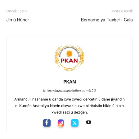
Önceki İçerik
Sonraki İçerik
Jin û Hûner
Bername ya Taybeti: Gala
PKAN
https://kurdenanatolien.com%20
Armanc, li nasname û çanda xwe xwedi derketin û dane jîyandin
e. Kurdên Anatoliya Navîn dixwazin xwe bi rêxistin bikin û bibin
xwedî sazî û dezgeh.