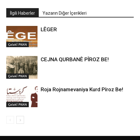
İlgili Haberler
Yazarın Diğer İçerikleri
LÊGER
Çalakî PKAN
CEJNA QURBANÊ PÎROZ BE!
Çalakî PKAN
Roja Rojnamevaniya Kurd Pîroz Be!
Çalakî PKAN