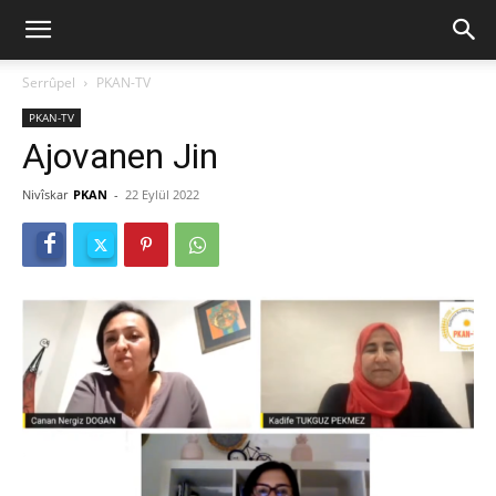
Serrûpel
PKAN-TV
PKAN-TV
Ajovanen Jin
Nivîskar
PKAN
-
22 Eylül 2022