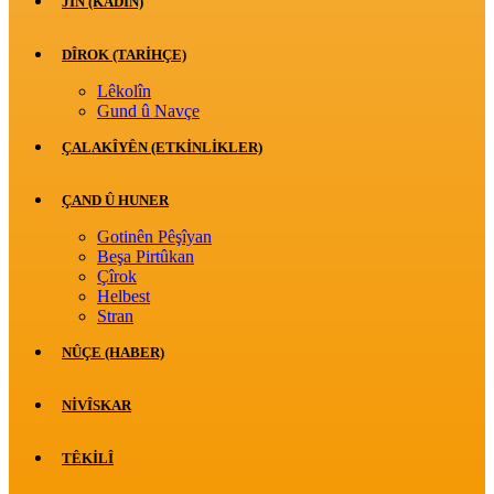
JİN (KADIN)
DÎROK (TARİHÇE)
Lêkolîn
Gund û Navçe
ÇALAKÎYÊN (ETKINLIKLER)
ÇAND Û HUNER
Gotinên Pêşîyan
Beşa Pirtûkan
Çîrok
Helbest
Stran
NÛÇE (HABER)
NIVÎSKAR
TÊKILÎ