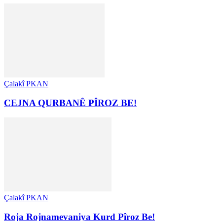
Çalakî PKAN
CEJNA QURBANÊ PÎROZ BE!
Çalakî PKAN
Roja Rojnamevaniya Kurd Pîroz Be!