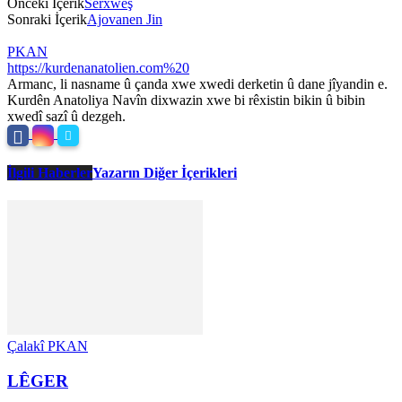
Önceki İçerik
Serxweş
Sonraki İçerik
Ajovanen Jin
PKAN
https://kurdenanatolien.com%20
Armanc, li nasname û çanda xwe xwedi derketin û dane jîyandin e.
Kurdên Anatoliya Navîn dixwazin xwe bi rêxistin bikin û bibin
xwedî sazî û dezgeh.
İlgili Haberler
Yazarın Diğer İçerikleri
Çalakî PKAN
LÊGER