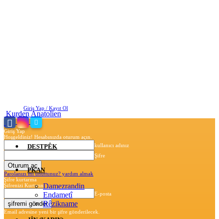
Cuma, Ağustos 7, 2026
Giriş Yap / Kayıt Ol
Kurden Anatolien
Giriş Yap
Hoşgeldiniz! Hesabınızda oturum açın.
kullanıcı adınız
DESTPÊK
Şifre
PKAN
Parolanızı mı unuttunuz? yardım almak
Şifre kurtarma
Damezrandin
Şifrenizi Kurtarın
Endametî
E-posta
Rêzikname
Email adresine yeni bir şifre gönderilecek.