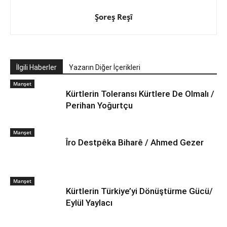
Şoreş Reşî
İlgili Haberler
Yazarın Diğer İçerikleri
Manşet
Kürtlerin Toleransı Kürtlere De Olmalı /
Perihan Yoğurtçu
Manşet
Îro Destpêka Biharê / Ahmed Gezer
Manşet
Kürtlerin Türkiye’yi Dönüştürme Gücü/
Eylül Yaylacı