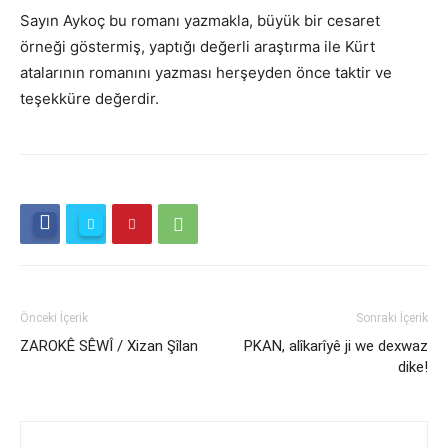
Sayın Aykoç bu romanı yazmakla, büyük bir cesaret
örneği göstermiş, yaptığı değerli araştırma ile Kürt
atalarının romanını yazması herşeyden önce taktir ve
teşekküre değerdir.
Önceki İçerik
Sonraki İçerik
ZAROKÊ SÊWÎ / Xizan Şîlan
PKAN, alîkarîyê ji we dexwaz
dike!