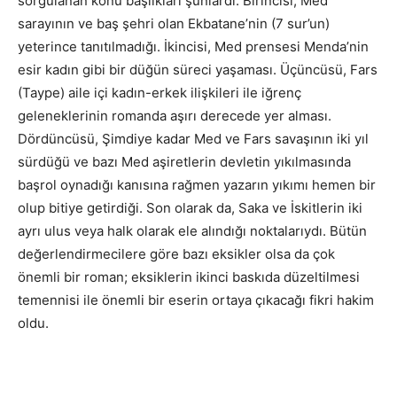
sorgulanan konu başlıkları şunlardı: Birincisi, Med
sarayının ve baş şehri olan Ekbatane’nin (7 sur’un)
yeterince tanıtılmadığı. İkincisi, Med prensesi Menda’nin
esir kadın gibi bir düğün süreci yaşaması. Üçüncüsü, Fars
(Taype) aile içi kadın-erkek ilişkileri ile iğrenç
geleneklerinin romanda aşırı derecede yer alması.
Dördüncüsü, Şimdiye kadar Med ve Fars savaşının iki yıl
sürdüğü ve bazı Med aşiretlerin devletin yıkılmasında
başrol oynadığı kanısına rağmen yazarın yıkımı hemen bir
olup bitiye getirdiği. Son olarak da, Saka ve İskitlerin iki
ayrı ulus veya halk olarak ele alındığı noktalarıydı. Bütün
değerlendirmecilere göre bazı eksikler olsa da çok
önemli bir roman; eksiklerin ikinci baskıda düzeltilmesi
temennisi ile önemli bir eserin ortaya çıkacağı fikri hakim
oldu.