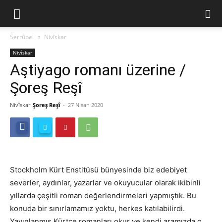
Serrûpel
Nivîskar
Nivîskar
Aştiyago romanı üzerine /
Şoreş Reşî
Nivîskar
Şoreş Reşî
-
27 Nisan 2020
Stockholm Kürt Enstitüsü bünyesinde biz edebiyet
severler, aydınlar, yazarlar ve okuyucular olarak ikibinli
yıllarda çeşitli roman değerlendirmeleri yapmıştık. Bu
konuda bir sınırlamamız yoktu, herkes katılabilirdi.
Yayınlanmış Kürtçe romanları okur ve kendi aramızda o