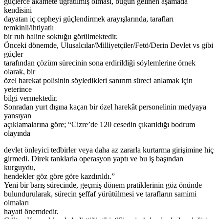
güçlerce akamete uğratılmış olması, bugün gelinen aşamada
kendisini
dayatan iç cepheyi güçlendirmek arayışlarında, tarafları
temkinli/ihtiyatlı
bir ruh haline soktuğu görülmektedir.
Önceki dönemde, Ulusalcılar/Milliyetçiler/Fetö/Derin Devlet vs gibi
güçler
tarafından çözüm sürecinin sona erdirildiği söylemlerine örnek
olarak, bir
özel harekat polisinin söyledikleri sanırım süreci anlamak için
yeterince
bilgi vermektedir.
Sonradan yurt dışına kaçan bir özel harekât personelinin medyaya
yansıyan
açıklamalarına göre; “Cizre’de 120 cesedin çıkarıldığı bodrum
olayında
devlet önleyici tedbirler veya daha az zararla kurtarma girişimine hiç
girmedi. Direk tanklarla operasyon yaptı ve bu iş başından
kurguydu,
hendekler göz göre göre kazdırıldı.”
Yeni bir barış sürecinde, geçmiş dönem pratiklerinin göz önünde
bulundurularak, sürecin şeffaf yürütülmesi ve tarafların samimi
olmaları
hayati önemdedir.