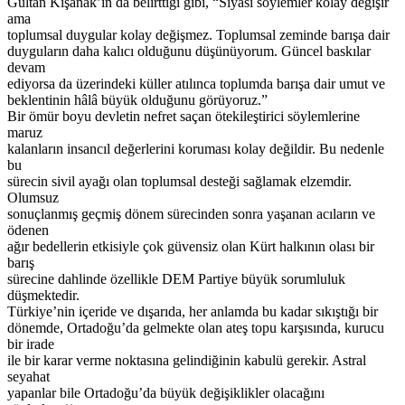
Gültan Kışanak’ın da belirttiği gibi, “Siyasi söylemler kolay değişir
ama
toplumsal duygular kolay değişmez. Toplumsal zeminde barışa dair
duyguların daha kalıcı olduğunu düşünüyorum. Güncel baskılar
devam
ediyorsa da üzerindeki küller atılınca toplumda barışa dair umut ve
beklentinin hâlâ büyük olduğunu görüyoruz.”
Bir ömür boyu devletin nefret saçan ötekileştirici söylemlerine
maruz
kalanların insancıl değerlerini koruması kolay değildir. Bu nedenle
bu
sürecin sivil ayağı olan toplumsal desteği sağlamak elzemdir.
Olumsuz
sonuçlanmış geçmiş dönem sürecinden sonra yaşanan acıların ve
ödenen
ağır bedellerin etkisiyle çok güvensiz olan Kürt halkının olası bir
barış
sürecine dahlinde özellikle DEM Partiye büyük sorumluluk
düşmektedir.
Türkiye’nin içeride ve dışarıda, her anlamda bu kadar sıkıştığı bir
dönemde, Ortadoğu’da gelmekte olan ateş topu karşısında, kurucu
bir irade
ile bir karar verme noktasına gelindiğinin kabulü gerekir. Astral
seyahat
yapanlar bile Ortadoğu’da büyük değişiklikler olacağını