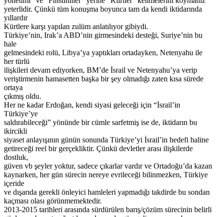
yönetimi” ve “Filistinliler” yerine “Kürtler” kelimelerini koymanız
yeterlidir. Çünkü tüm konuşma boyunca tam da kendi iktidarında
yıllardır
Kürtlere karşı yapılan zulüm anlatılıyor gibiydi.
Türkiye’nin, Irak’a ABD’nin girmesindeki desteği, Suriye’nin bu
hale
gelmesindeki rolü, Libya’ya yaptıkları ortadayken, Netenyahu ile
her türlü
ilişkileri devam ediyorken, BM’de İsrail ve Netenyahu’ya verip
veriştirmenin hamasetten başka bir şey olmadığı zaten kısa sürede
ortaya
çıkmış oldu.
Her ne kadar Erdoğan, kendi siyasi geleceği için “İsrail’in
Türkiye’ye
saldırabileceği” yönünde bir cümle sarfetmiş ise de, iktidarın bu
ikircikli
siyaset anlayışının günün sonunda Türkiye’yi İsrail’in hedefi haline
getireceği reel bir gerçekliktir. Çünkü devletler arası ilişkilerde
dostluk,
güven vb şeyler yoktur, sadece çıkarlar vardır ve Ortadoğu’da kazan
kaynarken, her gün sürecin nereye evrileceği bilinmezken, Türkiye
içeride
ve dışarıda gerekli önleyici hamleleri yapmadığı takdirde bu sondan
kaçması olası görünmemektedir.
2013-2015 tarihleri arasında sürdürülen barış/çözüm sürecinin belirli