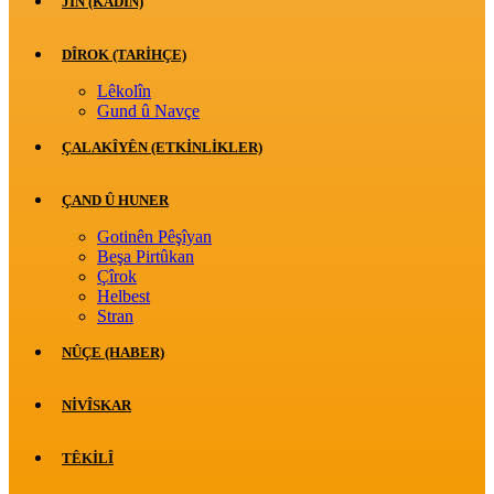
JİN (KADIN)
DÎROK (TARİHÇE)
Lêkolîn
Gund û Navçe
ÇALAKÎYÊN (ETKINLIKLER)
ÇAND Û HUNER
Gotinên Pêşîyan
Beşa Pirtûkan
Çîrok
Helbest
Stran
NÛÇE (HABER)
NIVÎSKAR
TÊKILÎ