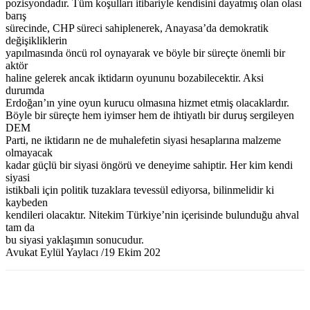
pozisyondadır. Tüm koşulları itibariyle kendisini dayatmış olan olası
barış
sürecinde, CHP süreci sahiplenerek, Anayasa’da demokratik
değişikliklerin
yapılmasında öncü rol oynayarak ve böyle bir süreçte önemli bir
aktör
haline gelerek ancak iktidarın oyununu bozabilecektir. Aksi
durumda
Erdoğan’ın yine oyun kurucu olmasına hizmet etmiş olacaklardır.
Böyle bir süreçte hem iyimser hem de ihtiyatlı bir duruş sergileyen
DEM
Parti, ne iktidarın ne de muhalefetin siyasi hesaplarına malzeme
olmayacak
kadar güçlü bir siyasi öngörü ve deneyime sahiptir. Her kim kendi
siyasi
istikbali için politik tuzaklara tevessül ediyorsa, bilinmelidir ki
kaybeden
kendileri olacaktır. Nitekim Türkiye’nin içerisinde bulunduğu ahval
tam da
bu siyasi yaklaşımın sonucudur.
Avukat Eylül Yaylacı /19 Ekim 202