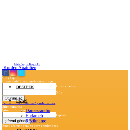
Cuma, Ağustos 7, 2026
Giriş Yap / Kayıt Ol
Kurden Anatolien
Giriş Yap
Hoşgeldiniz! Hesabınızda oturum açın.
kullanıcı adınız
DESTPÊK
Şifre
PKAN
Parolanızı mı unuttunuz? yardım almak
Şifre kurtarma
Damezrandin
Şifrenizi Kurtarın
Endametî
E-posta
Rêzikname
Email adresine yeni bir şifre gönderilecek.