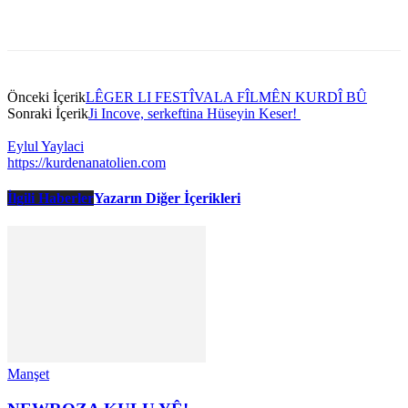
Önceki İçerik
LÊGER LI FESTÎVALA FÎLMÊN KURDÎ BÛ
Sonraki İçerik
Ji Incove, serkeftina Hüseyin Keser!
Eylul Yaylaci
https://kurdenanatolien.com
İlgili Haberler
Yazarın Diğer İçerikleri
Manşet