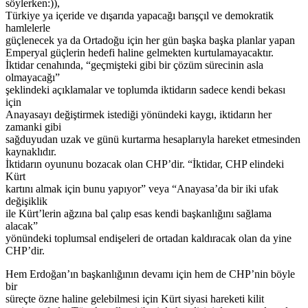
söylerken:)),
Türkiye ya içeride ve dışarıda yapacağı barışçıl ve demokratik
hamlelerle
güçlenecek ya da Ortadoğu için her gün başka başka planlar yapan
Emperyal güçlerin hedefi haline gelmekten kurtulamayacaktır.
İktidar cenahında, “geçmişteki gibi bir çözüm sürecinin asla
olmayacağı”
şeklindeki açıklamalar ve toplumda iktidarın sadece kendi bekası
için
Anayasayı değiştirmek istediği yönündeki kaygı, iktidarın her
zamanki gibi
sağduyudan uzak ve günü kurtarma hesaplarıyla hareket etmesinden
kaynaklıdır.
İktidarın oyununu bozacak olan CHP’dir. “İktidar, CHP elindeki
Kürt
kartını almak için bunu yapıyor” veya “Anayasa’da bir iki ufak
değişiklik
ile Kürt’lerin ağzına bal çalıp esas kendi başkanlığını sağlama
alacak”
yönündeki toplumsal endişeleri de ortadan kaldıracak olan da yine
CHP’dir.
Hem Erdoğan’ın başkanlığının devamı için hem de CHP’nin böyle
bir
süreçte özne haline gelebilmesi için Kürt siyasi hareketi kilit