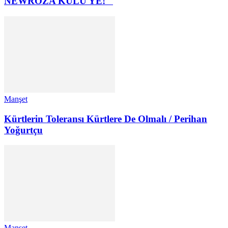
NEWROZA KULU YÊ!
Manşet
Kürtlerin Toleransı Kürtlere De Olmalı / Perihan
Yoğurtçu
Manşet