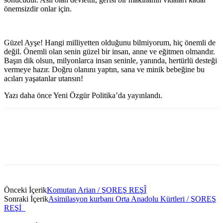
önemsizdir onlar için.
Güzel Ayşe! Hangi milliyetten olduğunu bilmiyorum, hiç önemli de
değil. Önemli olan senin güzel bir insan, anne ve eğitmen olmandır.
Başın dik olsun, milyonlarca insan seninle, yanında, hertürlü desteği
vermeye hazır. Doğru olanını yaptın, sana ve minik bebeğine bu
acıları yaşatanlar utansın!
Yazı daha önce Yeni Özgür Politika’da yayınlandı.
Önceki İçerik
Komutan Arian / ŞOREŞ REŞÎ
Sonraki İçerik
Asimilasyon kurbanı Orta Anadolu Kürtleri / ŞOREŞ
REŞİ