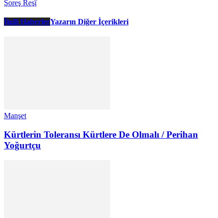
Şoreş Reşî
İlgili Haberler
Yazarın Diğer İçerikleri
Manşet
Kürtlerin Toleransı Kürtlere De Olmalı / Perihan
Yoğurtçu