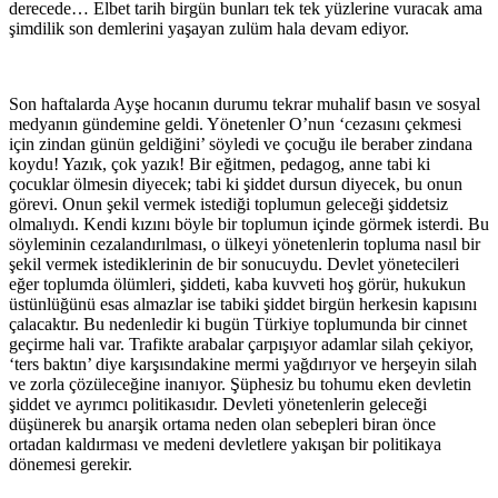
derecede… Elbet tarih birgün bunları tek tek yüzlerine vuracak ama
şimdilik son demlerini yaşayan zulüm hala devam ediyor.
Son haftalarda Ayşe hocanın durumu tekrar muhalif basın ve sosyal
medyanın gündemine geldi. Yönetenler O’nun ‘cezasını çekmesi
için zindan günün geldiğini’ söyledi ve çocuğu ile beraber zindana
koydu! Yazık, çok yazık! Bir eğitmen, pedagog, anne tabi ki
çocuklar ölmesin diyecek; tabi ki şiddet dursun diyecek, bu onun
görevi. Onun şekil vermek istediği toplumun geleceği şiddetsiz
olmalıydı. Kendi kızını böyle bir toplumun içinde görmek isterdi. Bu
söyleminin cezalandırılması, o ülkeyi yönetenlerin topluma nasıl bir
şekil vermek istediklerinin de bir sonucuydu. Devlet yönetecileri
eğer toplumda ölümleri, şiddeti, kaba kuvveti hoş görür, hukukun
üstünlüğünü esas almazlar ise tabiki şiddet birgün herkesin kapısını
çalacaktır. Bu nedenledir ki bugün Türkiye toplumunda bir cinnet
geçirme hali var. Trafikte arabalar çarpışıyor adamlar silah çekiyor,
‘ters baktın’ diye karşısındakine mermi yağdırıyor ve herşeyin silah
ve zorla çözüleceğine inanıyor. Şüphesiz bu tohumu eken devletin
şiddet ve ayrımcı politikasıdır. Devleti yönetenlerin geleceği
düşünerek bu anarşik ortama neden olan sebepleri biran önce
ortadan kaldırması ve medeni devletlere yakışan bir politikaya
dönemesi gerekir.