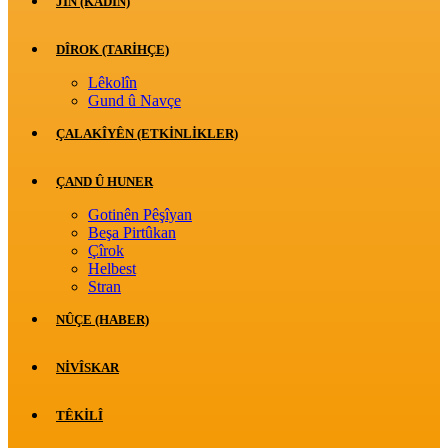
JİN (KADIN)
DÎROK (TARİHÇE)
Lêkolîn
Gund û Navçe
ÇALAKÎYÊN (ETKINLIKLER)
ÇAND Û HUNER
Gotinên Pêşîyan
Beşa Pirtûkan
Çîrok
Helbest
Stran
NÛÇE (HABER)
NIVÎSKAR
TÊKILÎ