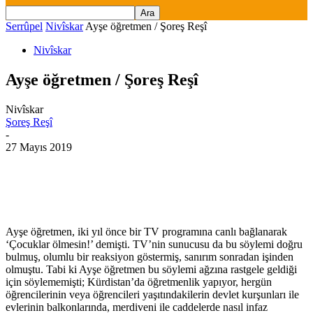
Serrûpel
Nivîskar
Ayşe öğretmen / Şoreş Reşî
Nivîskar
Ayşe öğretmen / Şoreş Reşî
Nivîskar
Şoreş Reşî
-
27 Mayıs 2019
Ayşe öğretmen, iki yıl önce bir TV programına canlı bağlanarak
‘Çocuklar ölmesin!’ demişti. TV’nin sunucusu da bu söylemi doğru
bulmuş, olumlu bir reaksiyon göstermiş, sanırım sonradan işinden
olmuştu. Tabi ki Ayşe öğretmen bu söylemi ağzına rastgele geldiği
için söylememişti; Kürdistan’da öğretmenlik yapıyor, hergün
öğrencilerinin veya öğrencileri yaşıtındakilerin devlet kurşunları ile
evlerinin balkonlarında, merdiveni ile caddelerde nasıl infaz