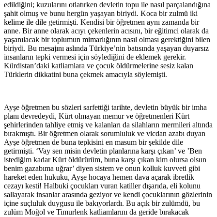
edildiğini; kuzularını otlatırken devletin topu ile nasıl parçalandığına
şahit olmuş ve bunu hergün yaşayan biriydi. Koca bir zulmü iki
kelime ile dile getirmişti. Kendisi bir öğretmen aynı zamanda bir
anne. Bir anne olarak acıyı çekenlerin acısını, bir eğitimci olarak da
yaşanılacak bir toplumun mimarlığının nasıl olması gerektiğini bilen
biriydi. Bu mesajını aslında Türkiye’nin batısında yaşayan duyarsız
insanların tepki vermesi için söylediğini de eklemek gerekir.
Kürdistan’daki katliamlara ve çocuk öldürmelerine sesiz kalan
Türklerin dikkatini buna çekmek amacıyla söylemişti.
Ayşe öğretmen bu sözleri sarfettiği tarihte, devletin büyük bir imha
planı devredeydi, Kürt olmayan memur ve öğretmenleri Kürt
şehirlerinden tahliye etmiş ve kalanları da silahların mermileri altında
bırakmıştı. Bir öğretmen olarak sorumluluk ve vicdan azabı duyan
Ayşe öğretmen de buna tepkisini en masum bir şekilde dile
getirmişti. ‘Vay sen misin devletin planlarına karşı çıkan’ ve ’Ben
istediğim kadar Kürt öldürürüm, buna karşı çıkan kim olursa olsun
benim gazabıma uğrar’ diyen sistem ve onun kolluk kuvveti gibi
hareket eden hukuku, Ayşe hocaya hemen dava açarak ibretlik
cezayı kesti! Halbuki çocukları vuran katiller dışarıda, eli kolunu
sallayarak insanlar arasında geziyor ve kendi çocuklarının gözlerinin
içine suçluluk duygusu ile bakıyorlardı. Bu açık bir zulümdü, bu
zulüm Moğol ve Timurlenk katliamlarını da geride bırakacak