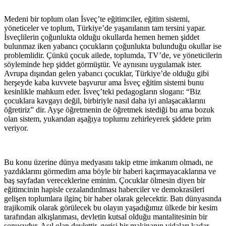
Medeni bir toplum olan İsveç’te eğitimciler, eğitim sistemi,
yöneticeler ve toplum, Türkiye’de yaşanılanın tam tersini yapar.
İsveçlilerin çoğunlukta olduğu okullarda hemen hemen şiddet
bulunmaz iken yabancı çocukların çoğunlukta bulunduğu okullar ise
problemlidir. Çünkü çocuk ailede, toplumda, TV’de, ve yöneticilerin
söyleminde hep şiddet görmüştür. Ve aynısını uygulamak ister.
Avrupa dışından gelen yabancı çocuklar, Türkiye’de olduğu gibi
herşeyde kaba kuvvete başvurur ama İsveç eğitim sistemi bunu
kesinlikle mahkum eder. İsveç’teki pedagogların sloganı: “Biz
çocuklara kavgayı değil, birbiriyle nasıl daha iyi anlaşacaklarını
öğretiriz” dir. Ayşe öğretmenin de öğretmek istediği bu ama bozuk
olan sistem, yukarıdan aşağıya toplumu zehirleyerek şiddete prim
veriyor.
Bu konu üzerine dünya medyasını takip etme imkanım olmadı, ne
yazdıklarını görmedim ama böyle bir haberi kaçırmayacaklarına ve
baş sayfadan vereceklerine eminim. Çocuklar ölmesin diyen bir
eğitimcinin hapisle cezalandırılması haberciler ve demokrasileri
gelişen toplumlara ilginç bir haber olarak gelecektir. Batı dünyasında
trajikomik olarak görülecek bu olayın yaşadığımız ülkede bir kesim
tarafından alkışlanması, devletin kutsal olduğu mantalitesinin bir
sonucudur. Asıl olan devlettir, gerisi bir makinanın vidaları kadar