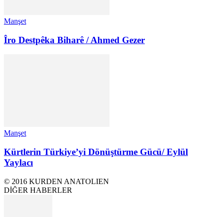
Manşet
Îro Destpêka Biharê / Ahmed Gezer
Manşet
Kürtlerin Türkiye’yi Dönüştürme Gücü/ Eylül
Yaylacı
© 2016 KURDEN ANATOLIEN
DİĞER HABERLER