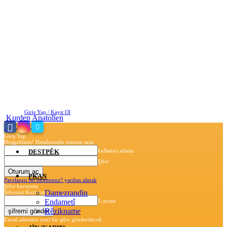
Cuma, Ağustos 7, 2026
Giriş Yap / Kayıt Ol
Kurden Anatolien
Giriş Yap
Hoşgeldiniz! Hesabınızda oturum açın.
kullanıcı adınız
DESTPÊK
Şifre
PKAN
Parolanızı mı unuttunuz? yardım almak
Şifre kurtarma
Damezrandin
Şifrenizi Kurtarın
Endametî
E-posta
Rêzikname
Email adresine yeni bir şifre gönderilecek.