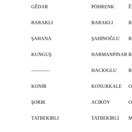
GÊDAR
PÖHRENK
Ê
BARAKLI
BARAKLI
B
ŞAHANA
ŞAHİNOĞLU
B
KUNGUŞ
HARMANPINAR
B
————
HACIOGLU
B
KONIR
KONURKALE
O
ŞORIK
ACIKÖY
O
TATBEKIRLI
TATBEKİRLİ
M