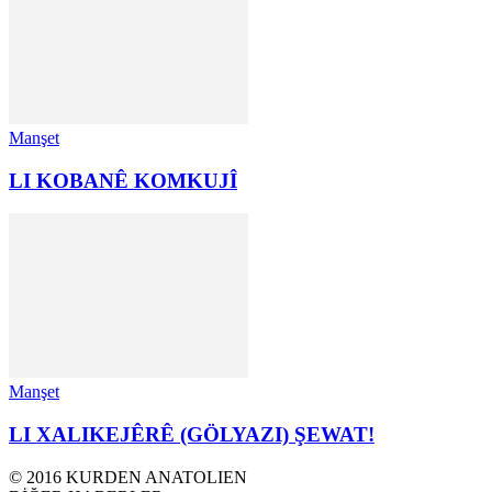
Manşet
LI KOBANÊ KOMKUJÎ
Manşet
LI XALIKEJÊRÊ (GÖLYAZI) ŞEWAT!
© 2016 KURDEN ANATOLIEN