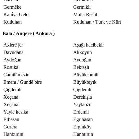
Germêke
Germikli
Kanîya Gelo
Molla Resul
Kutluhan
Kutluhan / Türk ve Kürt
Bala /
A
nq
e
re
( Ankara )
Axlerê jêr
Aşağı hacibekir
Davudana
Akkoyun
Aydoğan
Aydoğan
Rostika
Bektaşlı
Camilî mezin
Büyükcamili
Emera / Gundê bire
Büyükbıyık
Çiğdemli
Çiğdemli
Xeçana
Derekişla
Xeçana
Yaylaözü
Yaylê kesika
Erdemli
Erbasan
Eğribasan
Gezera
Erginköy
Hanburun
Hanburun