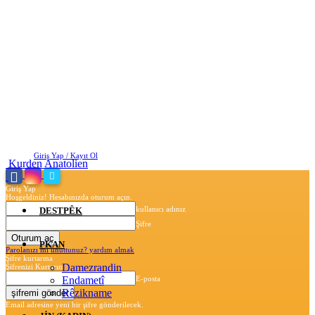
Cuma, Ağustos 7, 2026
Giriş Yap / Kayıt Ol
Kurden Anatolien
Giriş Yap
Hoşgeldiniz! Hesabınızda oturum açın.
kullanıcı adınız
DESTPÊK
Şifre
PKAN
Parolanızı mı unuttunuz? yardım almak
Şifre kurtarma
Damezrandin
Şifrenizi Kurtarın
Endametî
E-posta
Rêzikname
Email adresine yeni bir şifre gönderilecek.