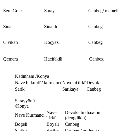
Serê Gole
Saray
Canbeg/ mameli
Sina
Sinanlı
Canbeg
Civikan
Koçyazi
Canbeg
Qemera
Hacifakili
Canbeg
Kadınhanı /Konya
Nave bi kurdî / kurmancî
Nave bi tirkî
Devok
Sarik
Sarikaya
Canbeg
Sarayyönü
/Konya
Nave
Devoka bi diaxefin
Nave Kurmanci
Tirkî
(dengdikin)
Bogeli
Boyali
Canbeg
Sarike
Sarikaya
Canbeg / gurlenga