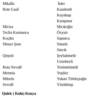
Mikaîla
İnler
Rute Gazê
Karabenli
Kayabaşı
Karapınar
Micixa
Mıcıkoğlu
Tecîra Kurmanca
Özyurt
Koçika
Sapanca
Sînaye Şuse
Sinanlı
Sincik
Qirpoli
Şeyhahmetli
Uzunbeyli
Ruta Nevalê
Yenimehmetli
Memela
Yeşilöz
Milsefa
Yukarı Tüfekçioğlu
Sewidî
Yüzükbaşı
Qulek ( Kulu) Konya