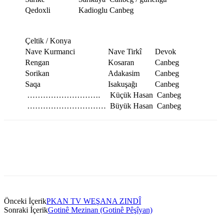
Qedoxli
Kadioglu
Canbeg
Çeltik / Konya
Nave Kurmanci
Nave Tirkî
Devok
Rengan
Kosaran
Canbeg
Sorikan
Adakasim
Canbeg
Saqa
Isakuşağı
Canbeg
……………………….
Küçük Hasan
Canbeg
…………………………
Büyük Hasan
Canbeg
Önceki İçerik
PKAN TV WEŞANA ZINDÎ
Sonraki İçerik
Gotinê Mezinan (Gotinê Pêşîyan)