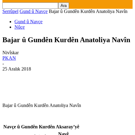
Serrûpel
Gund û Navçe
Bajar û Gundên Kurdên Anatoliya Navîn
Gund û Navçe
Nûçe
Bajar û Gundên Kurdên Anatoliya Navîn
Nivîskar
PKAN
-
25 Aralık 2018
Bajar û Gundên Kurdên Anatoliya Navîn
Navçe û Gundên Kurdên Aksaray’yê
Navê