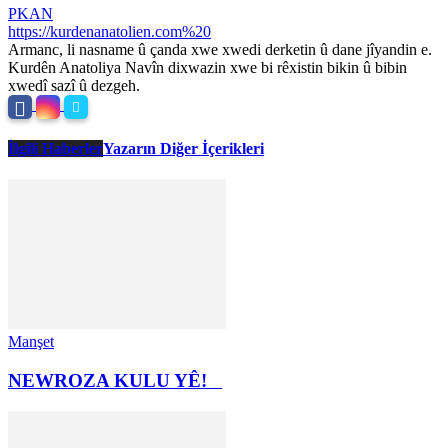
PKAN
https://kurdenanatolien.com%20
Armanc, li nasname û çanda xwe xwedi derketin û dane jîyandin e.
Kurdên Anatoliya Navîn dixwazin xwe bi rêxistin bikin û bibin
xwedî sazî û dezgeh.
İlgili Haberler
Yazarın Diğer İçerikleri
Manşet
NEWROZA KULU YÊ!