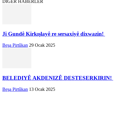
DİĞER HABERLER
Ji Gundê Kirkışlayê re sersaxiyê dixwazin!
Beşa Pirtûkan
29 Ocak 2025
BELEDIYÊ AKDENIZÊ DESTESERKIRIN!
Beşa Pirtûkan
13 Ocak 2025