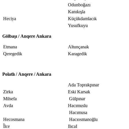
Odunboğazı
Kanıkışla
Heciya
Küçükdamlacık
Yusufkuyu
Gölbaşı /
A
nq
e
re
Ankara
Etmana
Altunçanak
Qeregedik
Karagedik
Polatlı /
A
nq
e
re
/ Ankara
Ada Toprakpınar
Zirka
Eski Karsak
Milsefa
Gülpınar
Avda
Hacımuslu
Hacımusa
Hecosmana
Hacıosmanoğlu
Îlce
IlıcaI