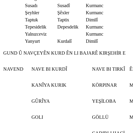
Susadı
Susadî
Kurmanc
Şeyhler
Şêxler
Kurmanc
Taptuk
Taptix
Dimilî
Tepesidelik
Depesdelik
Kurmanc
Yalnızceviz
Kurmanc
Yanyurt
Kurdalî
Dimilî
GUND Û NAVÇEYÊN KURD ÊN LI BAJARÊ KIRŞEHİR E
NAVEND
NAVE BI KURDÎ
NAVE BI TIRKÎ
Ê
KANÎYA KURIK
KÖRPINAR
M
GÛRÎYA
YEŞİLOBA
M
GOLI
GÖLLÜ
M