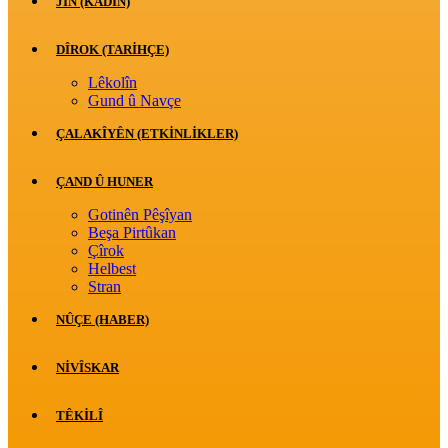
JİN (KADIN)
DÎROK (TARİHÇE)
Lêkolîn
Gund û Navçe
ÇALAKÎYÊN (ETKINLIKLER)
ÇAND Û HUNER
Gotinên Pêşîyan
Beşa Pirtûkan
Çîrok
Helbest
Stran
NÛÇE (HABER)
NIVÎSKAR
TÊKILÎ