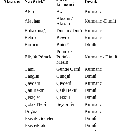
Aksaray
Navê tirkî
Devok
kirmanci
Akın
Axîn
Kurmanc
Alaxun /
Alayhan
Kurmanc /Dimilî
Alaxan
Babakonağı
Doqan / Doqî
Kurmanc
Bebek
Bewek
Kurmanc
Borucu
Botucî
Dimilî
Pornek /
Büyük Pörnek
Porînka
Kurmanc / Dimilî
Mezin
Cami
Gundê Camî
Kurmanc
Cangıllı
Cunqilî
Dimilî
Çavdarlı
Çivderlî
Kurmanc
Çalı Bekir
Çalê Bekirî
Dimilî
Çekiçler
Çekkur
Dimilî
Çolak Nebî
Seyda Jêr
Kurmanc
Düğüz
Kurmanc
Ekecik Gödeler
Dimilî
Ekeceiktolu
Dimilî