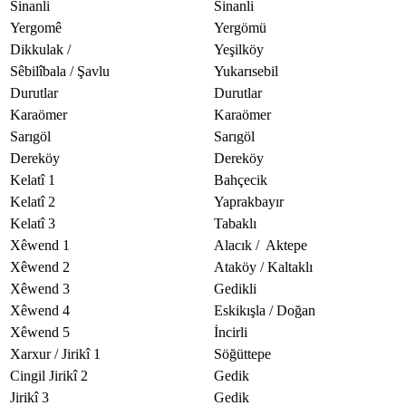
Sinanli
Sinanli
Yergomê
Yergömü
Dikkulak /
Yeşilköy
Sêbilîbala / Şavlu
Yukarısebil
Durutlar
Durutlar
Karaömer
Karaömer
Sarıgöl
Sarıgöl
Dereköy
Dereköy
Kelatî 1
Bahçecik
Kelatî 2
Yaprakbayır
Kelatî 3
Tabaklı
Xêwend 1
Alacık / Aktepe
Xêwend 2
Ataköy / Kaltaklı
Xêwend 3
Gedikli
Xêwend 4
Eskikışla / Doğan
Xêwend 5
İncirli
Xarxur / Jirikî 1
Söğüttepe
Cingil Jirikî 2
Gedik
Jirikî 3
Gedik