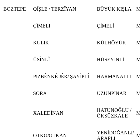
BOZTEPE
QÎŞLE / TERZÎYAN
BÜYÜK KIŞLA
M
ÇÎMELI
ÇİMELİ
M
KULIK
KÜLHÖYÜK
M
ÛSÎNLÎ
HÜSEYİNLİ
M
PIZBÊNKÊ JÊR/ ŞAYÎPLÎ
HARMANALTI
M
SORA
UZUNPINAR
M
HATUNOĞLU /
XALEDÎNAN
M
ÖKSÜZKALE
YENİDOĞANLI/
OTKO/OTKAN
M
ARAPLI