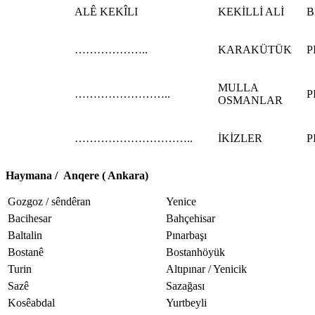
ALÊ KEKÎLI
KEKİLLİ ALİ
B
………………..
KARAKÜTÜK
P
MULLA
……………………..
P
OSMANLAR
…………………………..
İKİZLER
P
Haymana /
A
nq
e
re
( Ankara)
Gozgoz / sêndêran
Yenice
Bacihesar
Bahçehisar
Baltalin
Pınarbaşı
Bostanê
Bostanhöyük
Turin
Altıpınar / Yenicik
Sazê
Sazağası
Kosêabdal
Yurtbeyli