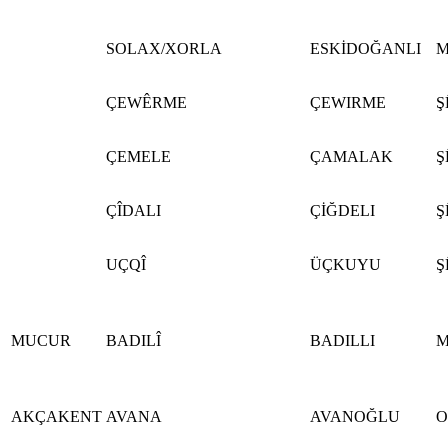
SOLAX/XORLA
ESKİDOĞANLI
M
ÇEWÊRME
ÇEWIRME
Ş
ÇEMELE
ÇAMALAK
Ş
ÇÎDALI
ÇİĞDELI
Ş
UÇQÎ
ÜÇKUYU
Ş
MUCUR
BADILÎ
BADILLI
M
AKÇAKENT
AVANA
AVANOĞLU
O