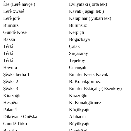
Êle (Lerê navçe )
Evliyafakı ( orta lek)
Lerê xwarê
Kavak ( aşağı lek )
Lerê jorê
Karapınar ( yukarı lek)
Bumsuz
Burunsuz
Gundê Kose
Kerpiçli
Bazka
Boğazkaya
Têrkî
Çatak
Têrkî
Sırçasaray
Têrkî
Tepeköy
Havura
Cihanşah
Şêxka berba 1
Emirler Kesik Kavak
Şêxka 2
B. Konakgörmez
Şêxka 3
Emirler Eskiçalış ( Esenköy)
Kirazoğlu
Kirazoğlu
Hespêra
K. Konakgörmez
Palancî
Küçükyağcı
Dikrîyan / Onêska
Alahacılı
Gundê Tirko
Büyükyağcı
Bazêka
Demirözü