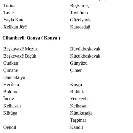
Torina
Beşkardeş
Tavlê
Tavliören
Yayla Kute
Güzelyayla
Xelikan Jêrê
Karacadağ
Cihanbeyli, Qonya ( Konya )
Beşkavaxê Mezin
Büyükbeşkavak
Beşkevaxê Biçûk
Küçükbeşkavak
Cudkan
Günyüzü
Çimane
Çimen
Damlakuyu
Hecîlera
Kuşça
Buldux
Bulduk
Încov
Yeniceoba
Kelhasan
Kelhasan
Kûtûga
Kütükuşağı
Taşpinar
Qendil
Kandil