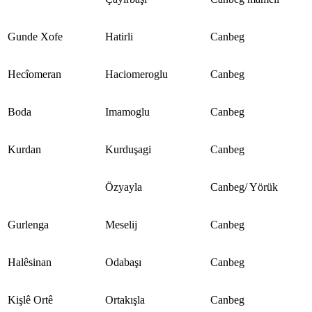
Gunde Xofe
Hatirli
Canbeg
Hecîomeran
Haciomeroglu
Canbeg
Boda
Imamoglu
Canbeg
Kurdan
Kurduşagi
Canbeg
Özyayla
Canbeg/ Yörük
Gurlenga
Meselij
Canbeg
Halêsinan
Odabaşı
Canbeg
Kişlê Ortê
Ortakışla
Canbeg