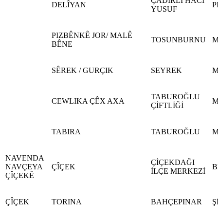
ÇADIRLI HACİ
DELÎYAN
P
YUSUF
PIZBÊNKÊ JOR/ MALÊ
TOSUNBURNU
M
BÊNE
SÊREK / GURÇIK
SEYREK
M
TABUROĞLU
CEWLIKA ÇÊX AXA
M
ÇİFTLİĞİ
TABIRA
TABUROĞLU
M
NAVENDA
ÇİÇEKDAĞI
NAVÇEYA
ÇÎÇEK
B
İLÇE MERKEZİ
ÇÎÇEKÊ
ÇÎÇEK
TORINA
BAHÇEPINAR
Ş