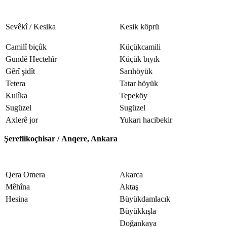
Sevêkî / Kesika
Kesik köprü
Camilî biçûk
Küçükcamili
Gundê Hectehîr
Küçük bıyık
Gêrî şidît
Sarıhöyük
Tetera
Tatar höyük
Kulîka
Tepeköy
Sugüzel
Sugüzel
Axlerê jor
Yukarı hacibekir
Şereflikoçhisar /
A
nq
e
re,
Ankara
Qera Omera
Akarca
Mêhîna
Aktaş
Hesina
Büyükdamlacık
Büyükkışla
Doğankaya