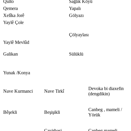
Qulto
Sağlık Köyü
Qemera
Yapalı
Xelîka Jorê
Gölyazı
Yaylê Çole
Çölyaylası
Yaylê Mevlûd
Galikan
Sülüklü
Yunak /Konya
Devoka bi diaxefin
Nave Kurmanci
Nave Tirkî
(dengdikin)
Canbeg , mameli /
Bêşekli
Beşişikli
Yörük
Çayirbaşi
Canbeg mameli