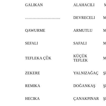
GALIKAN
ALAHACILI
M
……………………….
DEVRECELI
M
QAWURME
ARMUTLU
M
SEFALI
SAFALI
M
KÜÇÜK
TEFLEKA ÇÛK
M
TEFLEK
ZEKERE
YALNIZAĞAÇ
Ş
REMIKA
DOĞANKAŞ
Ş
HECIKA
ÇANAKPINAR
Ş