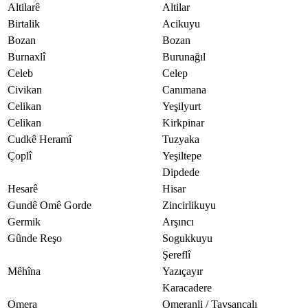
Altilarê
Altilar
Birtalik
Acikuyu
Bozan
Bozan
Burnaxlî
Burunağıl
Celeb
Celep
Civikan
Canımana
Celikan
Yeşilyurt
Celikan
Kirkpinar
Cudkê Heramî
Tuzyaka
Çoplî
Yeşiltepe
Dipdede
Hesarê
Hisar
Gundê Omê Gorde
Zincirlikuyu
Germik
Arşıncı
Gûnde Reşo
Sogukkuyu
Şereflî
Mêhîna
Yazıçayır
Karacadere
Omera
Omeranli / Tavşançalı