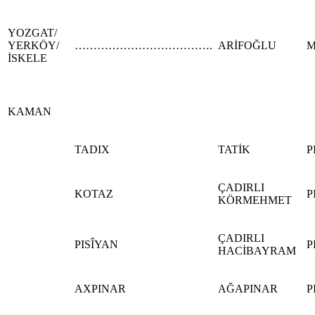
YOZGAT/
YERKÖY/
……………………………….
ARİFOĞLU
M
İSKELE
KAMAN
TADIX
TATİK
P
ÇADIRLI
KOTAZ
P
KÖRMEHMET
ÇADIRLI
PISÎYAN
P
HACİBAYRAM
AXPINAR
AĞAPINAR
P