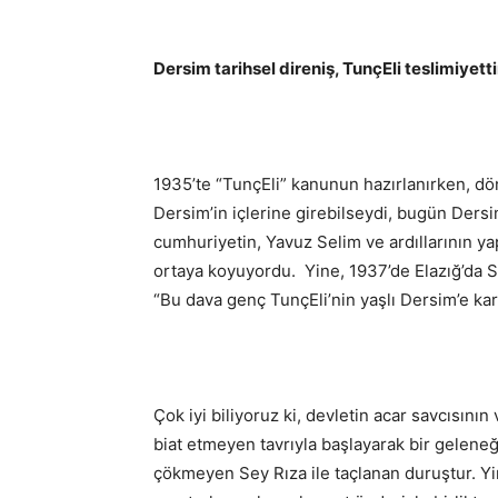
Dersim tarihsel direniş, TunçEli teslimiyetti
1935’te “TunçEli” kanunun hazırlanırken, dö
Dersim’in içlerine girebilseydi, bugün Dersi
cumhuriyetin, Yavuz Selim ve ardıllarının ya
ortaya koyuyordu. Yine, 1937’de Elazığ’da S
“Bu dava genç TunçEli’nin yaşlı Dersim’e karş
Çok iyi biliyoruz ki, devletin acar savcısını
biat etmeyen tavrıyla başlayarak bir gelen
çökmeyen Sey Rıza ile taçlanan duruştur. Y