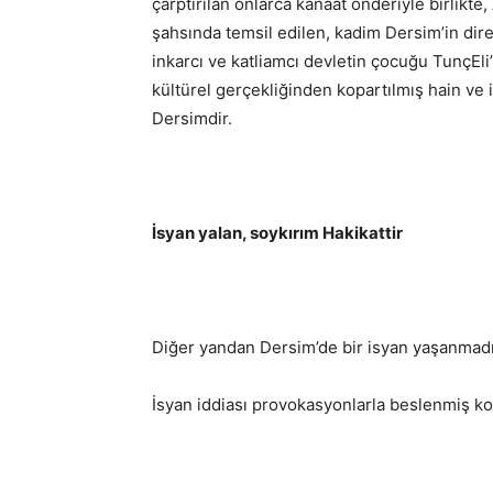
çarptırılan onlarca kanaat önderiyle birlikte,
şahsında temsil edilen, kadim Dersim’in dire
inkarcı ve katliamcı devletin çocuğu TunçEli’
kültürel gerçekliğinden kopartılmış hain ve işb
Dersimdir.
İsyan yalan, soykırım Hakikattir
Diğer yandan Dersim’de bir isyan yaşanmadığı,
İsyan iddiası provokasyonlarla beslenmiş koc