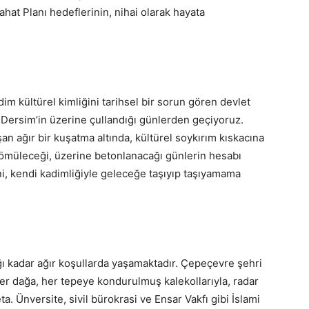
hat Planı hedeflerinin, nihai olarak hayata
dim kültürel kimliğini tarihsel bir sorun gören devlet
la Dersim’in üzerine çullandığı günlerden geçiyoruz.
n ağır bir kuşatma altında, kültürel soykırım kıskacına
 gömüleceği, üzerine betonlanacağı günlerin hesabı
ni, kendi kadimliğiyle geleceğe taşıyıp taşıyamama
ğı kadar ağır koşullarda yaşamaktadır. Çepeçevre şehri
er dağa, her tepeye kondurulmuş kalekollarıyla, radar
eta. Ünversite, sivil bürokrasi ve Ensar Vakfı gibi İslami