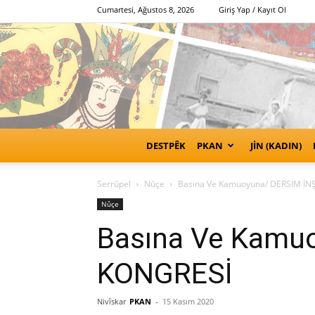
Cumartesi, Ağustos 8, 2026
Giriş Yap / Kayıt Ol
DESTPÊK
PKAN
JİN (KADIN)
Serrûpel
Nûçe
Basına Ve Kamuoyuna/ DERSİM İN
Nûçe
Basına Ve Kamu
KONGRESİ
Nivîskar
PKAN
-
15 Kasım 2020