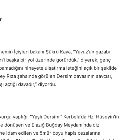
r
nemin İçişleri bakanı Şükrü Kaya, “Yavuz’un gazabı
m’i başka bir yol üzerinde görürdük,” diyerek, genç
pamadığını nihayete ulşatırma isteğini açık bir şekilde
ey Rıza şahsında görülen Dersim davasının savcısı,
ı açtığı davadır,” diyordu.
n vurgu yaptığı “Yaşlı Dersim,” Kerbela’da Hz. Hüseyin’in
eğe dönüşen ve Elazığ Buğday Meydanı’nda diz
ine idam edilen ve ömür boyu hapis cezalarına