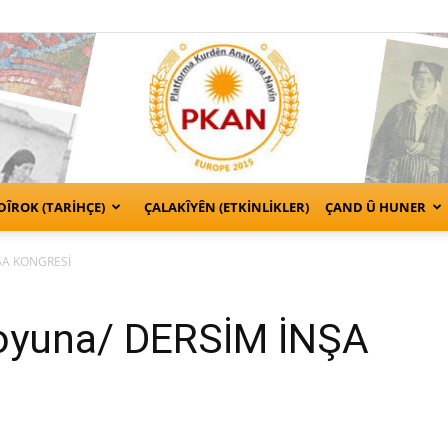
DÎROK (TARİHÇE)
ÇALAKÎYÊN (ETKINLIKLER)
ÇAND Û HUNER
Kurden
ŞA KONGRESİ
oyuna/ DERSİM İNŞA
Anatolien