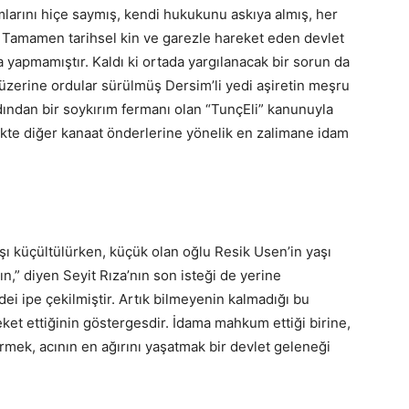
larını hiçe saymış, kendi hukukunu askıya almış, her
r. Tamamen tarihsel kin ve garezle hareket eden devlet
ma yapmamıştır. Kaldı ki ortada yargılanacak bir sorun da
zerine ordular sürülmüş Dersim’li yedi aşiretin meşru
dından bir soykırım fermanı olan “TunçEli” kanunuyla
ikte diğer kanaat önderlerine yönelik en zalimane idam
aşı küçültülürken, küçük olan oğlu Resik Usen’in yaşı
,” diyen Seyit Rıza’nın son isteği de yerine
ei ipe çekilmiştir. Artık bilmeyenin kalmadığı bu
reket ettiğinin göstergesdir. İdama mahkum ettiği birine,
mek, acının en ağırını yaşatmak bir devlet geleneği