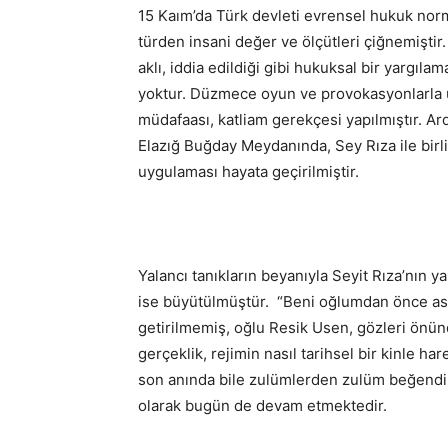
15 Kaım’da Türk devleti evrensel hukuk norm
türden insani değer ve ölçütleri çiğnemişti
aklı, iddia edildiği gibi hukuksal bir yargıla
yoktur. Düzmece oyun ve provokasyonlarla ü
müdafaası, katliam gerekçesi yapılmıştır. Ar
Elazığ Buğday Meydanında, Sey Rıza ile birl
uygulaması hayata geçirilmiştir.
Yalancı tanıkların beyanıyla Seyit Rıza’nın y
ise büyütülmüştür. “Beni oğlumdan önce asın
getirilmemiş, oğlu Resik Usen, gözleri önünd
gerçeklik, rejimin nasıl tarihsel bir kinle ha
son anında bile zulümlerden zulüm beğendir
olarak bugün de devam etmektedir.