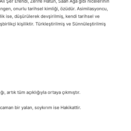
 Ali Şer Efendi, Zerife Hatun, Saan Ağa gibi nicelerinin
ngen, onurlu tarihsel kimliği, özüdür. Asimilasyoncu,
lik ise, düşürülerek devşirilmiş, kendi tarihsel ve
irlikçi kişiliktir. Türkleştirilmiş ve Sünnüleştirilmiş
 artık tüm açıklığıyla ortaya çıkmıştır.
aman bir yalan, soykırım ise Hakikattir.