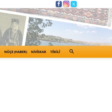
NÛÇE (HABER)
NIVÎSKAR
TÊKILÎ